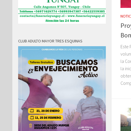
NOTIC
Pro
Bom
CLUB ADULTO MAYOR TRES ESQUINAS
Este 
volun
la Co
la in
obten
Compa