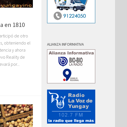
a en 1810
articipó de otro
s, obteniendo el
ALIANZA INFORMATIVA
tencia y ahora
evo Reality de
vará por...