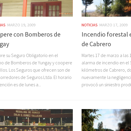
IAS
MARZO 19, 2009
NOTICIAS
MARZO 17, 2009
pere con Bomberos de
Incendio foresta
gay
de Cabrero
e su Seguro Obligatorio en el
Martes 17 de marzo a las 1
po de Bomberos de Yungay y coopere
alarma de incendio en el S
llos. Los Seguros que ofrecen son de
kilómetros de Cabrero, 
orredores de Seguros Ltda. El horario
nuevamente la negligenc
ención es de lunes a...
provocó un siniestro produ