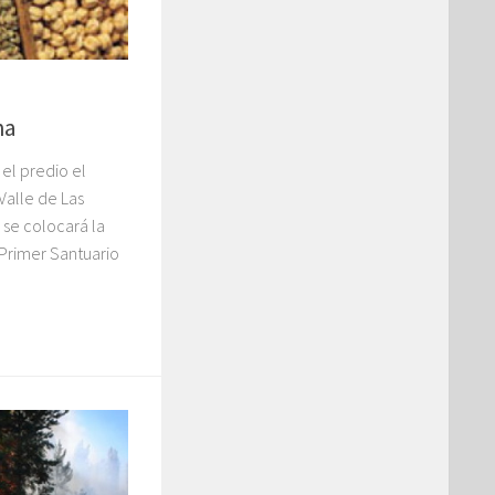
ha
el predio el
Valle de Las
, se colocará la
 Primer Santuario