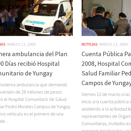
IAS
MARZO 13, 2009
NOTICIAS
MARZO 13, 2009
mera ambulancia del Plan
Cuenta Pública Par
0 Días recibió Hospital
2008, Hospital Co
unitario de Yungay
Salud Familiar Pe
Campos de Yunga
moderna ambulancia que demandó
nversión de 29 millones de pesos
Viernes 13 de marzo a las 
ió el Hospital Comunitario de Salud
inicio a la cuenta pública
iar Pedro Morales Campos de Yungay.
asistiendo a la actividad 
evo vehículo es el primero de una
representantes de Organ
de...
Comunitarias, invitados e
personal del Hospital y me