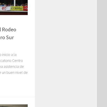
l Rodeo
tro Sur
 inicio a la
icatorio Centro
a asistencia de
de un buen nivel de