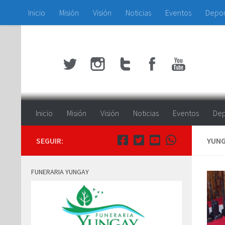
Inicio
Misión
Visión
Noticias
Eventos
Depo
Saltar al contenido
Inicio
Misión
Visión
Noticias
Eventos
Dep
SEGUIR:
YUNG
FUNERARIA YUNGAY