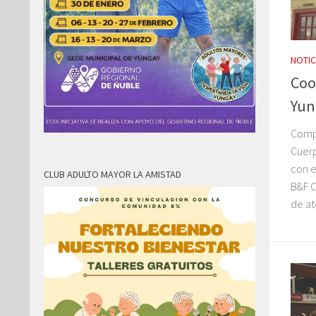
NOTIC
Coo
Yun
Compr
Cuer
con e
CLUB ADULTO MAYOR LA AMISTAD
B&F C
de at