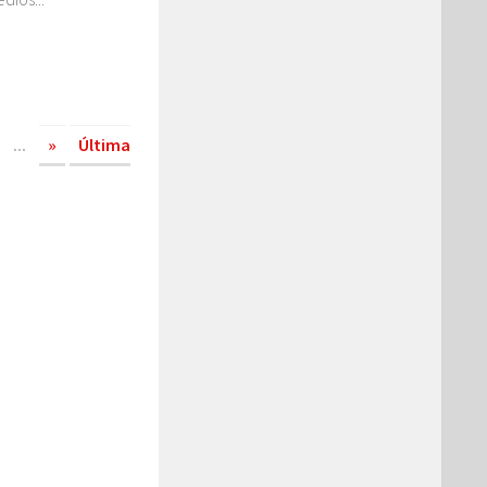
...
»
Última