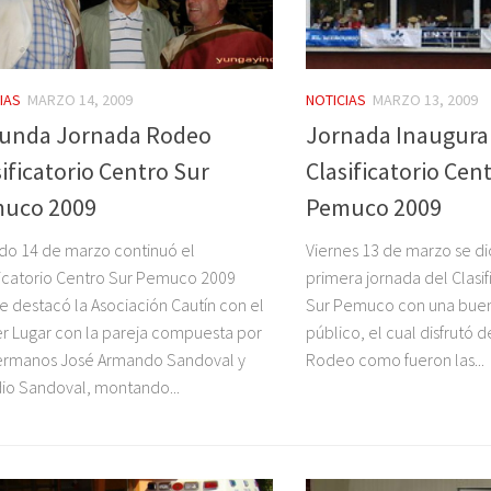
IAS
MARZO 14, 2009
NOTICIAS
MARZO 13, 2009
unda Jornada Rodeo
Jornada Inaugura
sificatorio Centro Sur
Clasificatorio Cen
uco 2009
Pemuco 2009
o 14 de marzo continuó el
Viernes 13 de marzo se dio
ficatorio Centro Sur Pemuco 2009
primera jornada del Clasif
 destacó la Asociación Cautín con el
Sur Pemuco con una buen
r Lugar con la pareja compuesta por
público, el cual disfrutó 
hermanos José Armando Sandoval y
Rodeo como fueron las...
io Sandoval, montando...