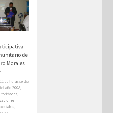
ticipativa
munitario de
dro Morales
y
11:00 horas se dio
 del año 2008,
Autoridades,
izaciones
speciales,
dios...