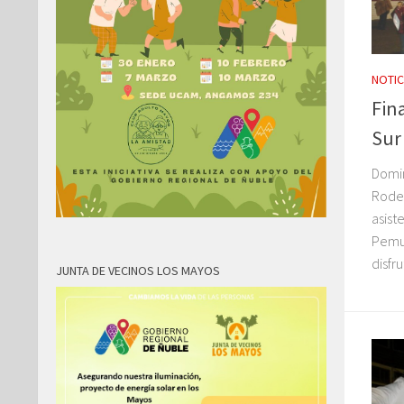
NOTIC
Fina
Sur
Domin
Rode
asist
Pemuc
disfr
JUNTA DE VECINOS LOS MAYOS