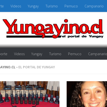
rte
Videos
Yungay
Turismo
Pemuco
Campanario
orte
Videos
Yungay
Turismo
Pemuco
Campanari
AYINO.CL
• EL PORTAL DE YUNGAY