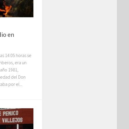
dio en
as 14:05 horas se
mberos, era un
 año 1981,
iedad del Don
aba por el...