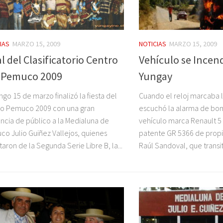
IAS
MARZO 15, 2009
NOTICIAS
MARZO 15, 2009
l del Clasificatorio Centro
Vehículo se Incen
 Pemuco 2009
Yungay
go 15 de marzo finalizó la fiesta del
Cuando el reloj marcaba l
o Pemuco 2009 con una gran
escuchó la alarma de bo
encia de público a la Medialuna de
vehículo marca Renault 5
o Julio Guiñez Vallejos, quienes
patente GR 5366 de prop
utaron de la Segunda Serie Libre B, la...
Raúl Sandoval, que transit