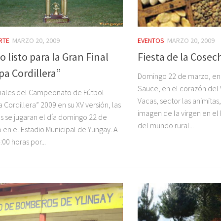
RTE
MARZO 20, 2009
EVENTOS
MARZO 20, 2009
 listo para la Gran Final
Fiesta de la Cosec
pa Cordillera”
Domingo 22 de marzo, en 
Sauce, en el corazón del 
inales del Campeonato de Fútbol
Vacas, sector las animitas
 Cordillera” 2009 en su XV versión, las
imagen de la virgen en el
s se jugaran el día domingo 22 de
del mundo rural...
 en el Estadio Municipal de Yungay. A
:00 horas por...