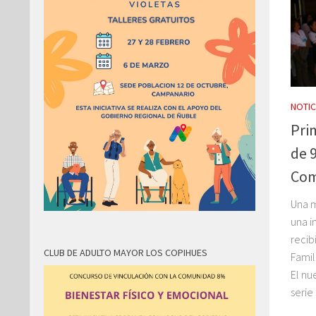
NOTIC
Pri
de 9
Com
Una 
una i
recib
CLUB DE ADULTO MAYOR LOS COPIHUES
Famil
El nu
serie 