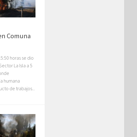
l en Comuna
5:50 horas se dio
ector La Isla a 5
donde
ia humana
cto de trabajos...