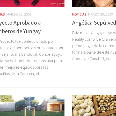
IAS
MARZO 20, 2009
NOTICIAS
MARZO 20, 2009
yecto Aprobado a
Angélica Sepúlved
beros de Yungay
Esta mujer Yungayina ya p
Reality como fue Granjera
Proyecto fue confeccionado por
primer lugar de la compe
tarios de bomberos y presentado por
formará parte de este nu
ncejal Juana Sandoval, donde apoyó
época de Canal 13, que lle
iciativa de bomberos de postular para
er mejores equipos para las
ñías de la Comuna, el...