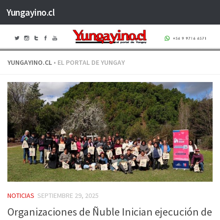
Yungayino.cl
Saltar al contenido
YUNGAYINO.CL
• EL PORTAL DE YUNGAY
NOTICIAS
SEPTIEMBRE 29, 2025
Organizaciones de Ñuble Inician ejecución de