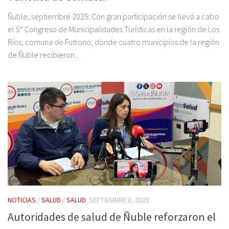
Ñuble, septiembre 2025: Con gran participación se llevó a cabo
el 5° Congreso de Municipalidades Turísticas en la región de Los
Ríos, comuna de Futrono, donde cuatro municipios de la región
de Ñuble recibieron...
NOTICIAS
/
SALUD
/
SALUD
SEPTIEMBRE 8, 2025
Autoridades de salud de Ñuble reforzaron el