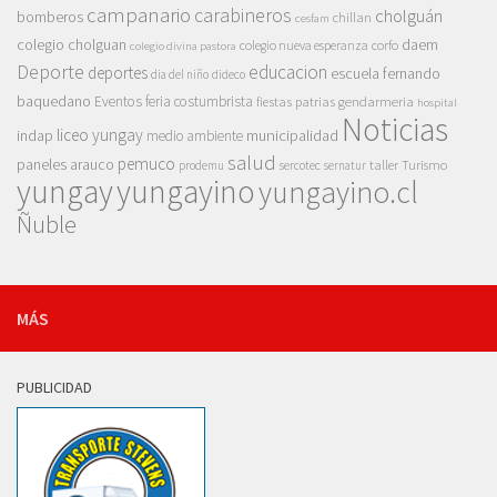
campanario
carabineros
cholguán
bomberos
chillan
cesfam
colegio cholguan
daem
colegio nueva esperanza
corfo
colegio divina pastora
Deporte
educacion
deportes
escuela fernando
dia del niño
dideco
baquedano
Eventos
feria costumbrista
gendarmeria
fiestas patrias
hospital
Noticias
liceo yungay
indap
municipalidad
medio ambiente
salud
pemuco
paneles arauco
taller
Turismo
prodemu
sercotec
sernatur
yungay
yungayino
yungayino.cl
Ñuble
MÁS
PUBLICIDAD