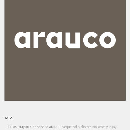
TAGS
adultos mayores
arauco
aniversario
basquetbol
biblioteca
biblioteca yungay