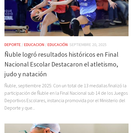
DEPORTE
/
EDUCACION
/
EDUCACIÓN
SEPTIEMBRE 20, 2025
Ñuble logró resultados históricos en Final
Nacional Escolar Destacaron el atletismo,
judo y natación
Ñuble, septiembre 2025: Con un total de 13 medallas finalizó la
participación de Ñuble en la Final Nacional sub 14 de los Juegos
Deportivos Escolares, instancia promovida por el Ministerio del
Deporte y que...