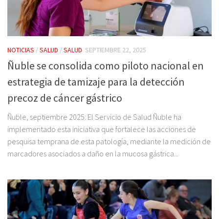
NOTICIAS
/
SALUD
/
SALUD
SEPTIEMBRE 22, 2025
Ñuble se consolida como piloto nacional en
estrategia de tamizaje para la detección
precoz de cáncer gástrico
Ñuble, septiembre 2025: El Servicio de Salud Ñuble ha
implementado esta iniciativa que fortalece las acciones de
pesquisa temprana de esta patología, mediante la medición de
marcadores asociados a daño en la mucosa gástrica...