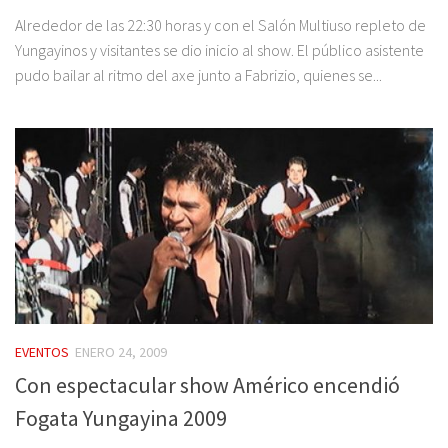
Alrededor de las 22:30 horas y con el Salón Multiuso repleto de
Yungayinos y visitantes se dio inicio al show. El público asistente
pudo bailar al ritmo del axe junto a Fabrizio, quienes se...
EVENTOS
ENERO 24, 2009
Con espectacular show Américo encendió
Fogata Yungayina 2009