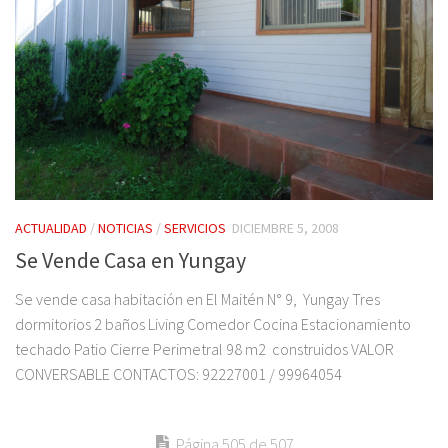
ACTUALIDAD
/
NOTICIAS
/
SERVICIOS
DICIEMBRE 5, 2008
Se Vende Casa en Yungay
Se vende casa habitación en El Maitén N° 9, Yungay Tres
dormitorios 2 baños Living Comedor Cocina Estacionamiento
techado Patio Cierre Perimetral 98 m2 construidos VALOR
CONVERSABLE CONTACTOS: 92227001 / 99964054
Página 505 de 507