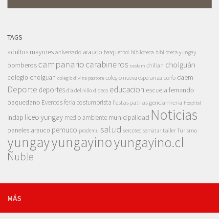
TAGS
adultos mayores
arauco
aniversario
basquetbol
biblioteca
biblioteca yungay
campanario
carabineros
cholguán
bomberos
chillan
cesfam
colegio cholguan
daem
colegio nueva esperanza
corfo
colegio divina pastora
Deporte
educacion
deportes
escuela fernando
dia del niño
dideco
baquedano
Eventos
feria costumbrista
gendarmeria
fiestas patrias
hospital
Noticias
liceo yungay
indap
municipalidad
medio ambiente
salud
pemuco
paneles arauco
taller
Turismo
prodemu
sercotec
sernatur
yungay
yungayino
yungayino.cl
Ñuble
MÁS