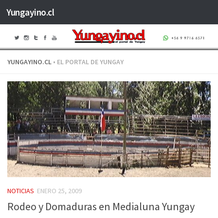
Yungayino.cl
Saltar al contenido
YUNGAYINO.CL
• EL PORTAL DE YUNGAY
NOTICIAS
ENERO 25, 2009
Rodeo y Domaduras en Medialuna Yungay