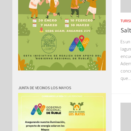
TURI
Salt
Es un
lagun
encue
Ademá
concu
que...
JUNTA DE VECINOS LOS MAYOS