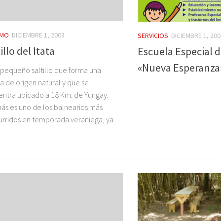
SMO
DICIEMBRE 1, 2008
SERVICIOS
DICIEMBRE 1, 200
illo del Itata
Escuela Especial 
«Nueva Esperanza
 pequeño saltillo que forma una
a de origen natural y que se
ntra ubicado a 18 Km. de Yungay.
s es uno de los balnearios más
rridos en temporada veraniega, ya