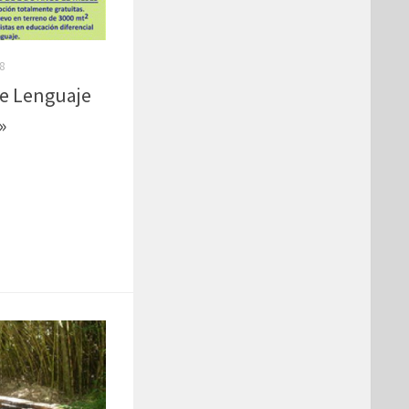
8
de Lenguaje
»