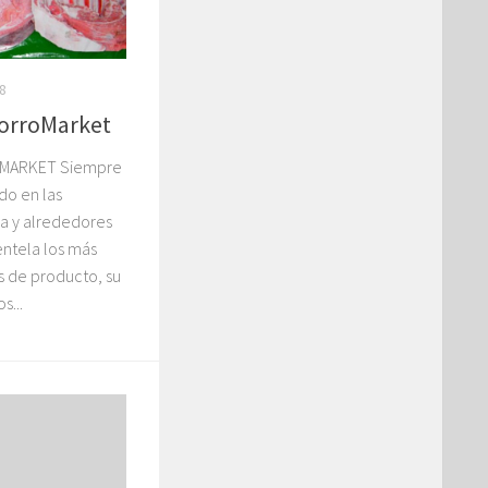
8
orroMarket
MARKET Siempre
o en las
a y alrededores
ientela los más
s de producto, su
s...