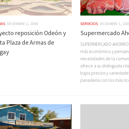
IAS
DICIEMBRE 2, 2008
SERVICIOS
DICIEMBRE 1, 200
yecto reposición Odeón y
Supermercado Ah
eta Plaza de Armas de
SUPERMERCADO AHORRO
gay
más económico y pensand
necesidades de la comun
ofrece a su distinguida cl
bajos precios y variedade
panadería con los más rico