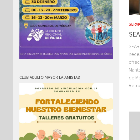
SERVI
SEA
SEAB 
nece
ofrec
Mante
de Mo
CLUB ADULTO MAYOR LA AMISTAD
Retro