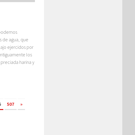
 podemos
s de agua, que
bajo ejercidos por
antiguamente los
 preciada harina y
6
507
»