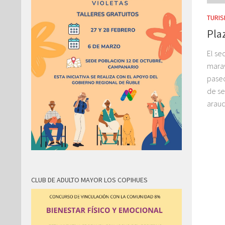
TURI
Pla
El se
marav
paseo
de se
arauc
CLUB DE ADULTO MAYOR LOS COPIHUES