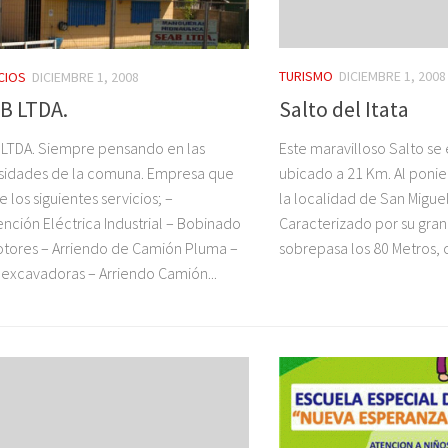
TURISMO
DICIEMBRE 1, 2008
CIOS
DICIEMBRE 1, 2008
Salto del Itata
B LTDA.
Este maravilloso Salto se
LTDA. Siempre pensando en las
ubicado a 21 Km. Al poni
sidades de la comuna. Empresa que
la localidad de San Miguel
e los siguientes servicios; –
Caracterizado por su gran 
nción Eléctrica Industrial – Bobinado
sobrepasa los 80 Metros, c
tores – Arriendo de Camión Pluma –
excavadoras – Arriendo Camión...