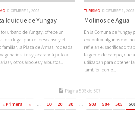
SMO
DICIEMBRE 1, 2008
TURISMO
DICIEMBRE 1, 2008
za Iquique de Yungay
Molinos de Agua
ctor urbano de Yungay, ofrece un
En la Comuna de Yungay
illoso lugar para el descanso y el
encontrar algunos molino
 familiar, la Plaza de Armas, rodeada
reflejan el sacrificado tra
xagenarios tilos y jacarandá junto a
la gente de campo, que 
arias y otros árboles y arbustos...
utilizaban para obtener la
también como...
Página 506 de 507
« Primera
«
...
10
20
30
...
503
504
505
50