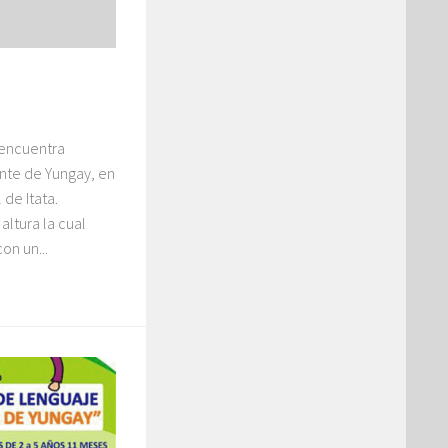
 encuentra
ente de Yungay, en
 de Itata.
altura la cual
on un...