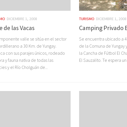
SMO
DICIEMBRE 1, 2008
TURISMO
DICIEMBRE 1, 2008
e de las Vacas
Camping Privado E
imponente valle se sitúa en el sector
Se encuentra ubicado a 4
rdillerano a 30 Km. de Yungay.
de la Comuna de Yungay y
ca con sus parajes únicos, rodeado
la Cancha de Fútbol El Ch
ora y fauna nativa de todas las
El Sauzalito. Te espera un
ies y el Río Cholguán de...