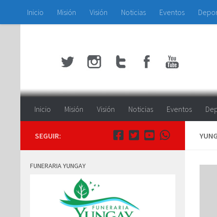
Inicio
Misión
Visión
Noticias
Eventos
Depo
Saltar al contenido
Inicio
Misión
Visión
Noticias
Eventos
Dep
SEGUIR:
YUNG
FUNERARIA YUNGAY