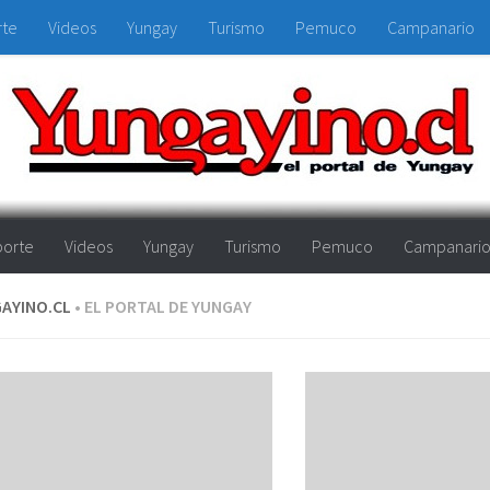
rte
Videos
Yungay
Turismo
Pemuco
Campanario
orte
Videos
Yungay
Turismo
Pemuco
Campanari
AYINO.CL
• EL PORTAL DE YUNGAY