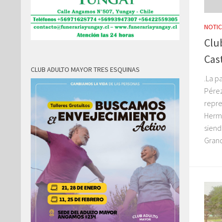
NOTIC
Clu
Cast
CLUB ADULTO MAYOR TRES ESQUINAS
.La p
Pérez
repre
Herma
siend
Grand