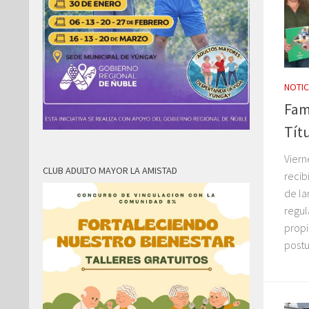
NOTIC
Fam
Tít
Viern
CLUB ADULTO MAYOR LA AMISTAD
recib
de la
regul
propi
postul