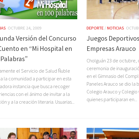
IAS
OCTUBRE 24, 2009
DEPORTE
/
NOTICIAS
OCTUBR
unda Versión del Concurso
Juegos Deportivos
Cuento en “Mi Hospital en
Empresas Arauco
 Palabras”
Cholguán 23 de octubre, 
ceremonia de inauguración
mente el Servicio de Salud Ñuble
en el Gimnasio del Compl
a a la comunidad a participar en esta
Paneles Arauco se dio la 
adora instancia que busca recoger
Colegio Arauco y Colegio 
iencias con el ánimo de invitar a la
quienes participaran en...
ión y a la creación literaria. Usuarias...