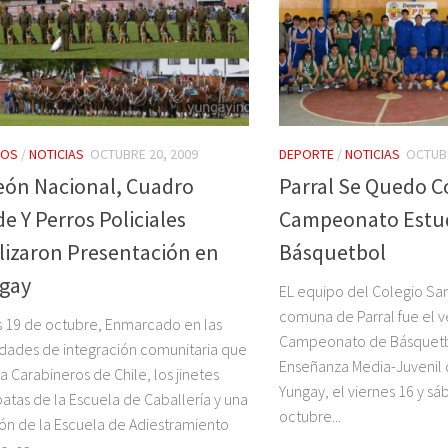
TOS
/
NOTICIAS
OCTUBRE 20, 2009
DEPORTE
/
NOTICIAS
OCTUBR
eón Nacional, Cuadro
Parral Se Quedo C
e Y Perros Policiales
Campeonato Estud
lizaron Presentación en
Básquetbol
gay
EL equipo del Colegio San
comuna de Parral fue el 
 19 de octubre, Enmarcado en las
Campeonato de Básquetbo
idades de integración comunitaria que
Enseñanza Media-Juvenil 
za Carabineros de Chile, los jinetes
Yungay, el viernes 16 y s
atas de la Escuela de Caballería y una
octubre...
ón de la Escuela de Adiestramiento