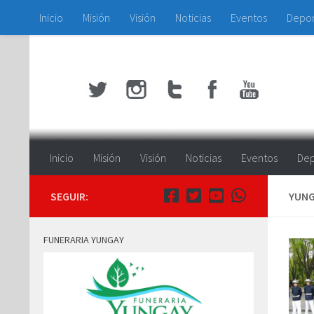
Inicio
Misión
Visión
Noticias
Eventos
Depo
Saltar al contenido
Inicio
Misión
Visión
Noticias
Eventos
Dep
SEGUIR:
YUNG
FUNERARIA YUNGAY