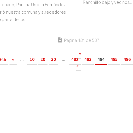
Ranchillo bajo y vecinos...
tenario, Paulina Urrutia Fernández
rió nuestra comuna y alrededores
parte de las...
Página 484 de 507
«
era
«
...
10
20
30
...
482
483
484
485
486
»