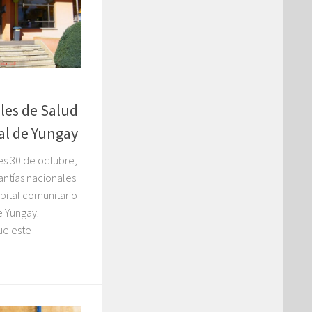
les de Salud
al de Yungay
nes 30 de octubre,
antías nacionales
spital comunitario
 Yungay.
ue este