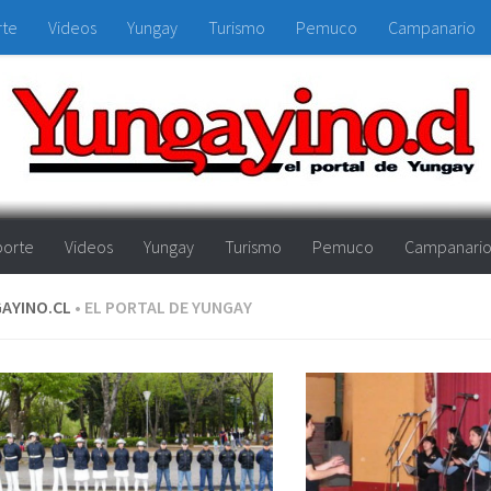
rte
Videos
Yungay
Turismo
Pemuco
Campanario
orte
Videos
Yungay
Turismo
Pemuco
Campanari
AYINO.CL
• EL PORTAL DE YUNGAY