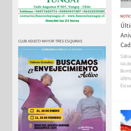
NOTIC
Últ
Ani
CLUB ADULTO MAYOR TRES ESQUINAS
Cad
Sábad
las d
Bombe
últim
Escue