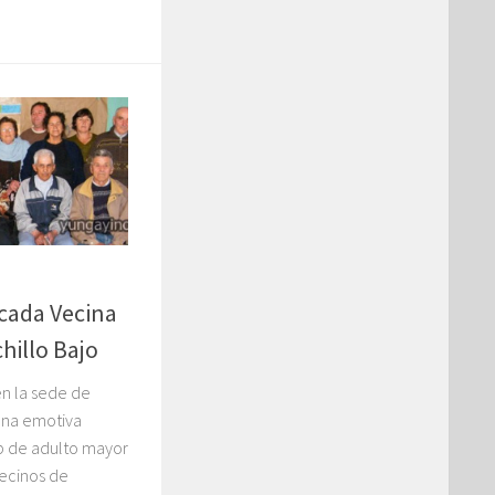
cada Vecina
hillo Bajo
en la sede de
 una emotiva
ub de adulto mayor
vecinos de