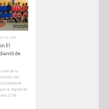
E 18, 2009
on El
iantil de
 José de la
vencedor del
l Estudiantil
que se disputo en
ábado 17 de