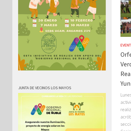
EVEN
Orf
Verd
Rea
Yun
JUNTA DE VECINOS LOS MAYOS
Lunes
activ
reali
acrób
secci