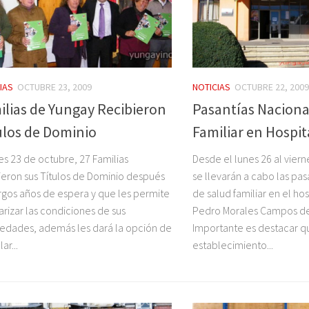
IAS
OCTUBRE 23, 2009
NOTICIAS
OCTUBRE 22, 2009
ilias de Yungay Recibieron
Pasantías Naciona
ulos de Dominio
Familiar en Hospit
es 23 de octubre, 27 Familias
Desde el lunes 26 al vier
ieron sus Títulos de Dominio después
se llevarán a cabo las pas
rgos años de espera y que les permite
de salud familiar en el ho
arizar las condiciones de sus
Pedro Morales Campos de
edades, además les dará la opción de
Importante es destacar q
ar...
establecimiento...