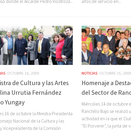
uso donde el Alcalde Pedro Inostroza...
años de servicio en...
IAS
OCTUBRE 16, 2009
NOTICIAS
OCTUBRE 15, 2009
stra de Cultura y las Artes
Homenaje a Desta
lina Urrutia Fernández
del Sector de Ranc
ito Yungay
Miércoles 14 de octubre 
Ranchillo Bajo se realizó
es 16 de octubre la Ministra Presidenta
actividad en la que el Cl
onsejo Nacional de la Cultura y las
“El Porvenir”, la junta de 
 y Vicepresidenta de la Comisión