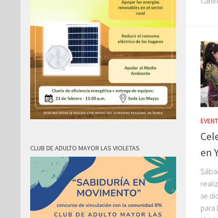
Canino
EVEN
Cel
CLUB DE ADULTO MAYOR LAS VIOLETAS
en 
Sábad
reali
se di
para 