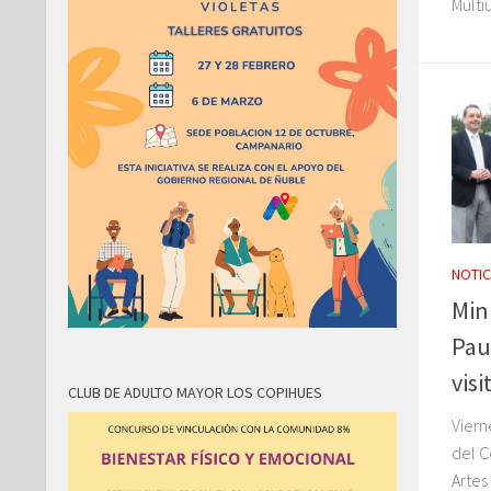
Multi
NOTIC
Mini
Pau
vis
CLUB DE ADULTO MAYOR LOS COPIHUES
Viern
del C
Artes