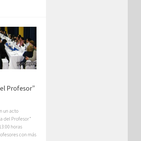
el Profesor”
n un acto
a del Profesor”
 13:00 horas
rofesores con más