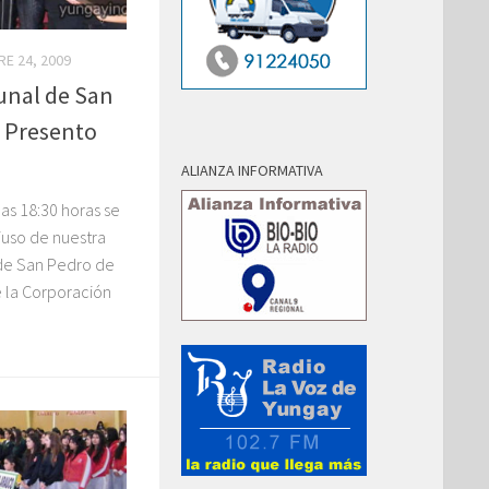
E 24, 2009
unal de San
e Presento
ALIANZA INFORMATIVA
as 18:30 horas se
iuso de nuestra
de San Pedro de
de la Corporación