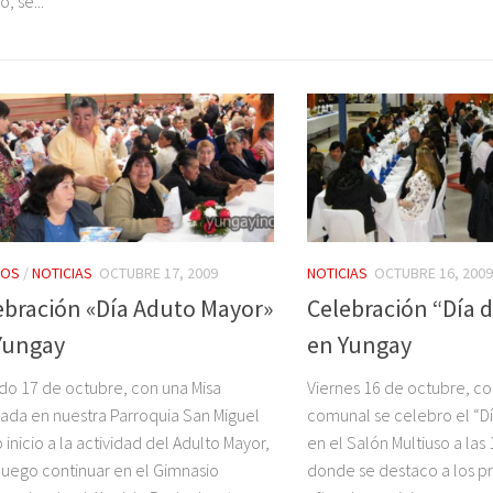
, se...
TOS
/
NOTICIAS
OCTUBRE 17, 2009
NOTICIAS
OCTUBRE 16, 2009
ebración «Día Aduto Mayor»
Celebración “Día d
Yungay
en Yungay
o 17 de octubre, con una Misa
Viernes 16 de octubre, co
zada en nuestra Parroquia San Miguel
comunal se celebro el “Dí
o inicio a la actividad del Adulto Mayor,
en el Salón Multiuso a las
luego continuar en el Gimnasio
donde se destaco a los p