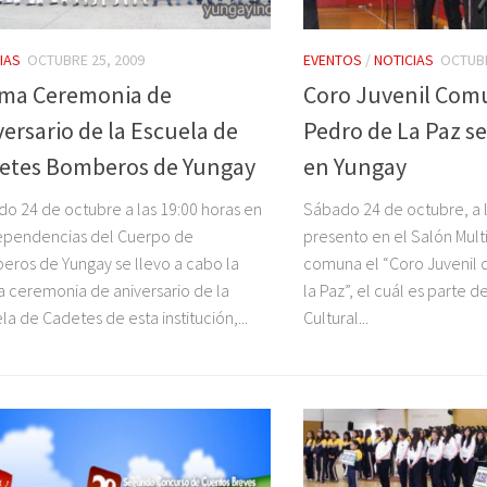
IAS
OCTUBRE 25, 2009
EVENTOS
/
NOTICIAS
OCTUBR
ima Ceremonia de
Coro Juvenil Com
versario de la Escuela de
Pedro de La Paz s
etes Bomberos de Yungay
en Yungay
o 24 de octubre a las 19:00 horas en
Sábado 24 de octubre, a l
ependencias del Cuerpo de
presento en el Salón Mult
ros de Yungay se llevo a cabo la
comuna el “Coro Juvenil 
a ceremonia de aniversario de la
la Paz”, el cuál es parte 
la de Cadetes de esta institución,...
Cultural...