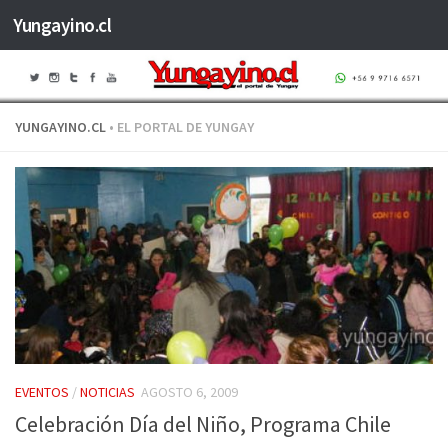
Yungayino.cl
Saltar al contenido
YUNGAYINO.CL
• EL PORTAL DE YUNGAY
EVENTOS
/
NOTICIAS
AGOSTO 6, 2009
Celebración Día del Niño, Programa Chile