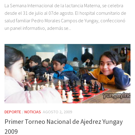
La Semana Internacional de la lactancia Materna, se celebra
desde el 31 de julio al 07de agosto. El hospital comunitario de
salud familiar Pedro Morales Campos de Yungay, confeccionó
un panel informativo, además se...
DEPORTE
/
NOTICIAS
AGOSTO 2, 2009
Primer Torneo Nacional de Ajedrez Yungay
2009