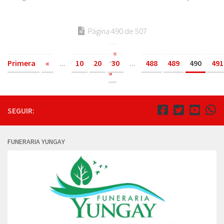
Página 490 de 507
«
Primera
«
...
10
20
30
...
488
489
490
491
»
SEGUIR:
FUNERARIA YUNGAY