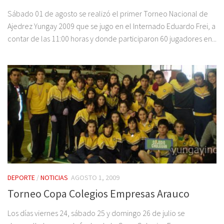
Sábado 01 de agosto se realizó el primer Torneo Nacional de
Ajedrez Yungay 2009 que se jugo en el Internado Eduardo Frei, a
contar de las 11:00 horas y donde participaron 60 jugadores en...
DEPORTE
/
NOTICIAS
AGOSTO 1, 2009
Torneo Copa Colegios Empresas Arauco
Los días viernes 24, sábado 25 y domingo 26 de julio se