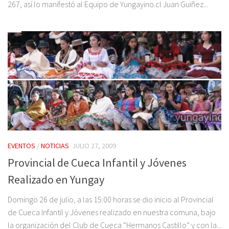
267, así lo manifestó al Equipo de Yungayino.cl Juan Guiñez...
EVENTOS
/
NOTICIAS
JULIO 27, 2009
Provincial de Cueca Infantil y Jóvenes
Realizado en Yungay
Domingo 26 de julio, a las 15:00 horas se dio inicio al Provincial
de Cueca Infantil y Jóvenes realizado en nuestra comuna, bajo
la organización del Club de Cueca “Hermanos Castillo” y con la...