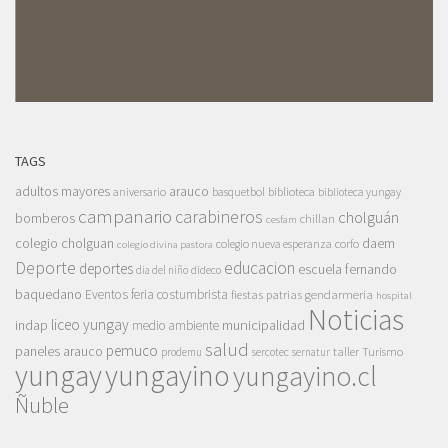
TAGS
adultos mayores
arauco
aniversario
basquetbol
biblioteca
biblioteca yungay
campanario
carabineros
cholguán
bomberos
chillan
cesfam
colegio cholguan
daem
colegio nueva esperanza
corfo
colegio divina pastora
Deporte
educacion
deportes
escuela fernando
dia del niño
dideco
baquedano
Eventos
feria costumbrista
gendarmeria
fiestas patrias
hospital
Noticias
liceo yungay
indap
municipalidad
medio ambiente
salud
pemuco
paneles arauco
taller
Turismo
prodemu
sercotec
sernatur
yungay
yungayino
yungayino.cl
Ñuble