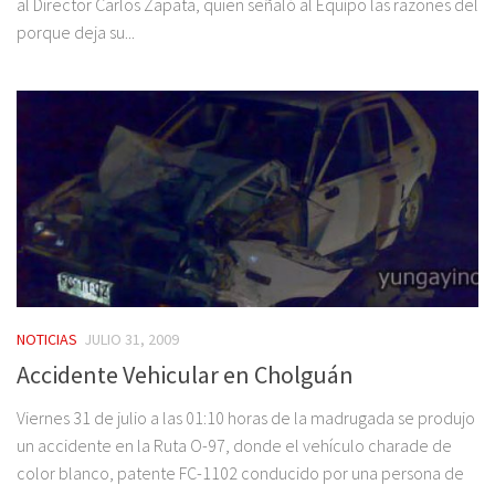
al Director Carlos Zapata, quien señaló al Equipo las razones del
porque deja su...
NOTICIAS
JULIO 31, 2009
Accidente Vehicular en Cholguán
Viernes 31 de julio a las 01:10 horas de la madrugada se produjo
un accidente en la Ruta O-97, donde el vehículo charade de
color blanco, patente FC-1102 conducido por una persona de