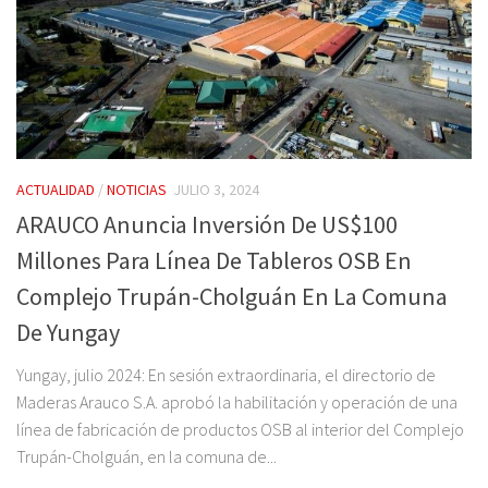
ACTUALIDAD
/
NOTICIAS
JULIO 3, 2024
ARAUCO Anuncia Inversión De US$100
Millones Para Línea De Tableros OSB En
Complejo Trupán-Cholguán En La Comuna
De Yungay
Yungay, julio 2024: En sesión extraordinaria, el directorio de
Maderas Arauco S.A. aprobó la habilitación y operación de una
línea de fabricación de productos OSB al interior del Complejo
Trupán-Cholguán, en la comuna de...