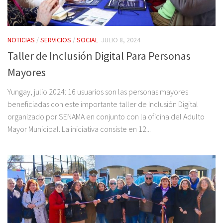
NOTICIAS
/
SERVICIOS
/
SOCIAL
JULIO 8, 2024
Taller de Inclusión Digital Para Personas
Mayores
Yungay, julio 2024: 16 usuarios son las personas mayores
beneficiadas con este importante taller de Inclusión Digital
organizado por SENAMA en conjunto con la oficina del Adulto
Mayor Municipal. La iniciativa consiste en 12...