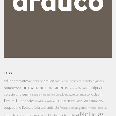
TAGS
adultos mayores
arauco
aniversario
basquetbol
biblioteca
biblioteca yungay
campanario
carabineros
cholguán
bomberos
chillan
cesfam
colegio cholguan
daem
colegio nueva esperanza
corfo
colegio divina pastora
Deporte
educacion
deportes
escuela fernando
dia del niño
dideco
baquedano
Eventos
feria costumbrista
gendarmeria
fiestas patrias
hospital
Noticias
liceo yungay
indap
municipalidad
medio ambiente