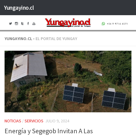
Yungayino.cl
Saltar al contenido
YUNGAYINO.CL
• EL PORTAL DE YUNGAY
NOTICIAS
/
SERVICIOS
JULIO 9, 2024
Energía y Segegob Invitan A Las