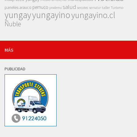
salud
pemuco
paneles arauco
taller
Turismo
prodemu
sercotec
sernatur
yungay
yungayino
yungayino.cl
Ñuble
MÁS
PUBLICIDAD