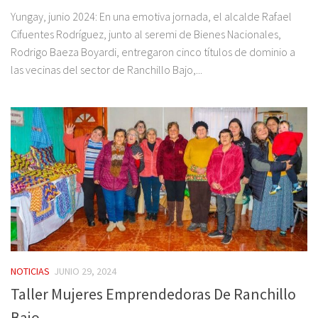
Yungay, junio 2024: En una emotiva jornada, el alcalde Rafael
Cifuentes Rodríguez, junto al seremi de Bienes Nacionales,
Rodrigo Baeza Boyardi, entregaron cinco títulos de dominio a
las vecinas del sector de Ranchillo Bajo,...
NOTICIAS
JUNIO 29, 2024
Taller Mujeres Emprendedoras De Ranchillo
Bajo