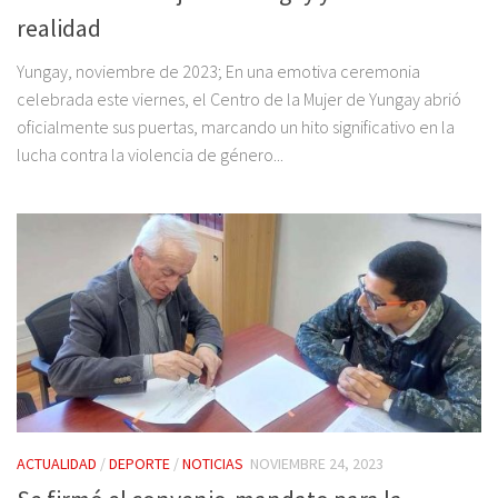
realidad
Yungay, noviembre de 2023; En una emotiva ceremonia
celebrada este viernes, el Centro de la Mujer de Yungay abrió
oficialmente sus puertas, marcando un hito significativo en la
lucha contra la violencia de género...
ACTUALIDAD
/
DEPORTE
/
NOTICIAS
NOVIEMBRE 24, 2023