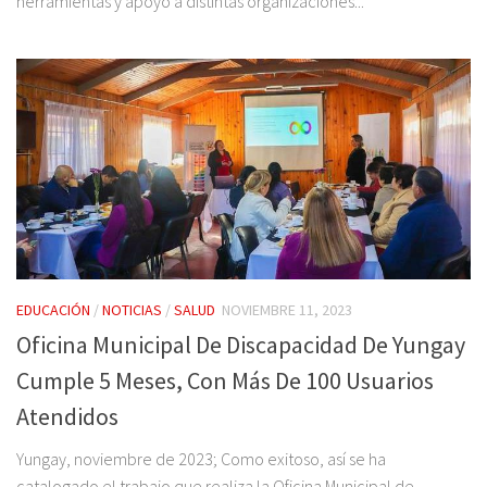
herramientas y apoyo a distintas organizaciones...
EDUCACIÓN
/
NOTICIAS
/
SALUD
NOVIEMBRE 11, 2023
Oficina Municipal De Discapacidad De Yungay
Cumple 5 Meses, Con Más De 100 Usuarios
Atendidos
Yungay, noviembre de 2023; Como exitoso, así se ha
catalogado el trabajo que realiza la Oficina Municipal de