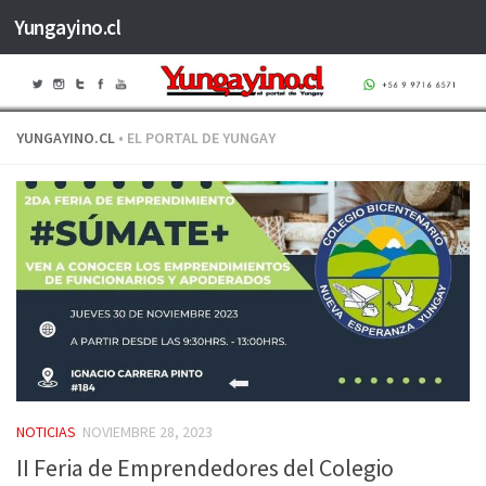
Yungayino.cl
Saltar al contenido
YUNGAYINO.CL
• EL PORTAL DE YUNGAY
NOTICIAS
NOVIEMBRE 28, 2023
II Feria de Emprendedores del Colegio