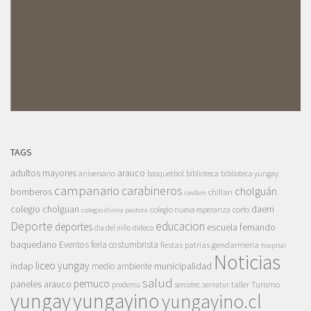
TAGS
adultos mayores
arauco
aniversario
basquetbol
biblioteca
biblioteca yungay
campanario
carabineros
cholguán
bomberos
chillan
cesfam
colegio cholguan
daem
colegio nueva esperanza
corfo
colegio divina pastora
Deporte
educacion
deportes
escuela fernando
dia del niño
dideco
baquedano
Eventos
feria costumbrista
gendarmeria
fiestas patrias
hospital
Noticias
liceo yungay
indap
municipalidad
medio ambiente
salud
pemuco
paneles arauco
taller
Turismo
prodemu
sercotec
sernatur
yungay
yungayino
yungayino.cl