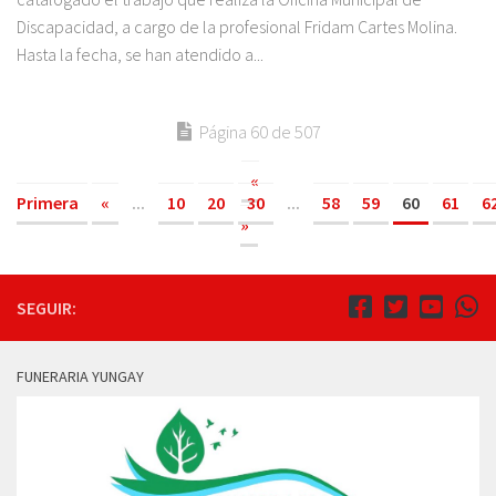
Discapacidad, a cargo de la profesional Fridam Cartes Molina.
Hasta la fecha, se han atendido a...
Página 60 de 507
«
Primera
«
...
10
20
30
...
58
59
60
61
6
»
SEGUIR:
FUNERARIA YUNGAY