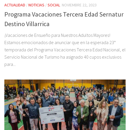
ACTUALIDAD
/
NOTICIAS
/
SOCIAL
NOVIEMBRE 22, 2023
Programa Vacaciones Tercera Edad Sernatur
Destino Villarrica
¡Vacaciones de Ensueño para Nuestros Adultos Mayores!
Estamos emocionados de anunciar que en la esperada 23°
temporada del Programa Vacaciones Tercera Edad Nacional, el
Servicio Nacional de Turismo ha asignado 40 cupos exclusivos
para...