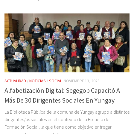
ACTUALIDAD
/
NOTICIAS
/
SOCIAL
NOVIEMBRE 13, 2023
Alfabetización Digital: Segegob Capacitó A
Más De 30 Dirigentes Sociales En Yungay
La Biblioteca Pública de la comuna de Yungay agrupó a distintos
dirigentes/as sociales en el contexto de la Escuela de
Formación Social, la que tiene como objetivo entregar