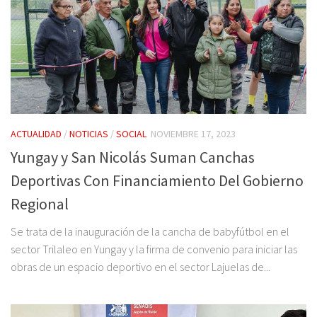
ACTUALIDAD
/
NOTICIAS
/
SOCIAL
NOVIEMBRE 17, 2023
Yungay y San Nicolás Suman Canchas
Deportivas Con Financiamiento Del Gobierno
Regional
Se trata de la inauguración de la cancha de babyfútbol en el
sector Trilaleo en Yungay y la firma de convenio para iniciar las
obras de un espacio deportivo en el sector Lajuelas de...