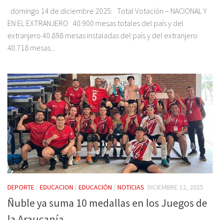
domingo 14 de diciembre 2025: Total Votación – NACIONAL Y
EN EL EXTRANJERO 40.900 mesas totales del país y del
extranjero 40.898 mesas instaladas del país y del extranjero
40.718 mesas...
DEPORTE
/
EDUCACION
/
EDUCACIÓN
/
NOTICIAS
DICIEMBRE 12, 2025
Ñuble ya suma 10 medallas en los Juegos de
la Araucanía