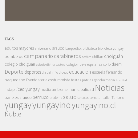
TAGS
adultos mayores
arauco
aniversario
basquetbol
biblioteca
biblioteca yungay
campanario
carabineros
cholguán
bomberos
chillan
cesfam
colegio cholguan
daem
colegio nueva esperanza
corfo
colegio divina pastora
Deporte
educacion
deportes
escuela fernando
dia del niño
dideco
baquedano
Eventos
feria costumbrista
gendarmeria
fiestas patrias
hospital
Noticias
liceo yungay
indap
municipalidad
medio ambiente
salud
pemuco
paneles arauco
taller
Turismo
prodemu
sercotec
sernatur
yungay
yungayino
yungayino.cl
Ñuble