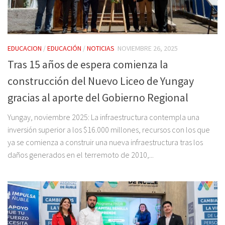
EDUCACION
/
EDUCACIÓN
/
NOTICIAS
NOVIEMBRE 26, 2025
Tras 15 años de espera comienza la
construcción del Nuevo Liceo de Yungay
gracias al aporte del Gobierno Regional
Yungay, noviembre 2025: La infraestructura contempla una
inversión superior a los $16.000 millones, recursos con los que
ya se comienza a construir una nueva infraestructura tras los
daños generados en el terremoto de 2010,...