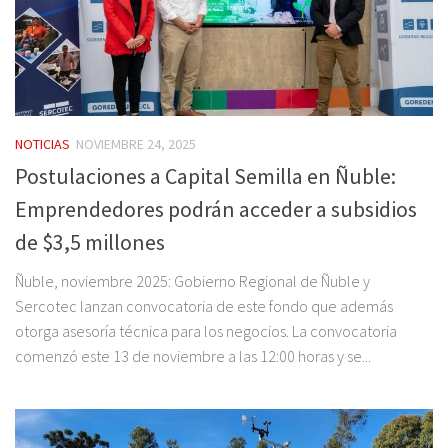
NOTICIAS
NOVIEMBRE 24, 2025
Postulaciones a Capital Semilla en Ñuble:
Emprendedores podrán acceder a subsidios
de $3,5 millones
Ñuble, noviembre 2025: Gobierno Regional de Ñuble y
Sercotec lanzan convocatoria de este fondo que además
otorga asesoría técnica para los negocios. La convocatoria
comenzó este 13 de noviembre a las 12:00 horas y se...