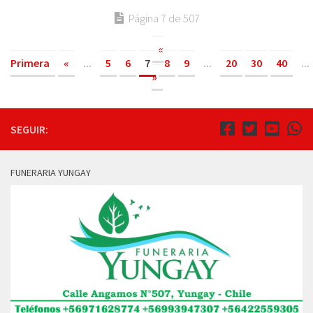
Página 7 de 507
«
Primera
«
...
5
6
7
8
9
...
20
30
40
...
»
SEGUIR:
FUNERARIA YUNGAY