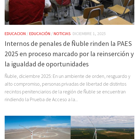
EDUCACION
/
EDUCACIÓN
/
NOTICIAS
DICIEMBRE 1, 2025
Internos de penales de Ñuble rinden la PAES
2025 en proceso marcado por la reinserción y
la igualdad de oportunidades
Ñuble, diciembre 2025: En un ambiente de orden, resguardo y
alto compromiso, personas privadas de libertad de distintos
recintos penitenciarios de la región de Ñuble se encuentran
rindiendo la Prueba de Acceso a la...