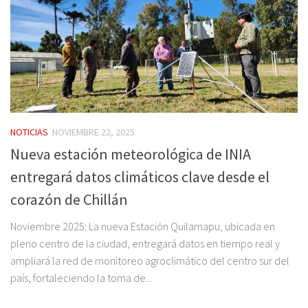
NOTICIAS
NOVIEMBRE 22, 2025
Nueva estación meteorológica de INIA
entregará datos climáticos clave desde el
corazón de Chillán
Noviembre 2025: La nueva Estación Quilamapu, ubicada en
pleno centro de la ciudad, entregará datos en tiempo real y
ampliará la red de monitoreo agroclimático del centro sur del
país, fortaleciendo la toma de...