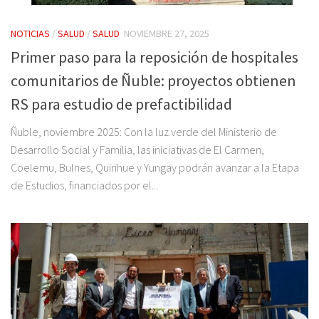
NOTICIAS
/
SALUD
/
SALUD
NOVIEMBRE 27, 2025
Primer paso para la reposición de hospitales
comunitarios de Ñuble: proyectos obtienen
RS para estudio de prefactibilidad
Ñuble, noviembre 2025: Con la luz verde del Ministerio de
Desarrollo Social y Familia, las iniciativas de El Carmen,
Coelemu, Bulnes, Quirihue y Yungay podrán avanzar a la Etapa
de Estudios, financiados por el...