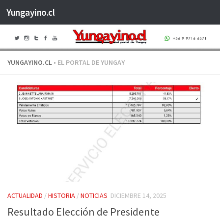
Yungayino.cl
Saltar al contenido
YUNGAYINO.CL
• EL PORTAL DE YUNGAY
ACTUALIDAD
/
HISTORIA
/
NOTICIAS
DICIEMBRE 14, 2025
Resultado Elección de Presidente