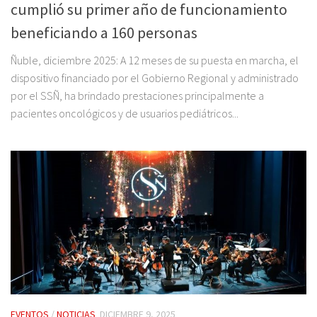
cumplió su primer año de funcionamiento
beneficiando a 160 personas
Ñuble, diciembre 2025: A 12 meses de su puesta en marcha, el
dispositivo financiado por el Gobierno Regional y administrado
por el SSÑ, ha brindado prestaciones principalmente a
pacientes oncológicos y de usuarios pediátricos...
EVENTOS
/
NOTICIAS
DICIEMBRE 9, 2025