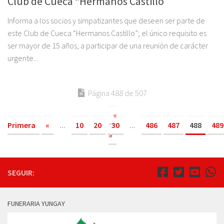
Club de Cueca “Hermanos Castillo”
Informa a los socios y simpatizantes que deseen ser parte de
este Club de Cueca “Hermanos Castillo”; el único requisito es
ser mayor de 15 años, a participar de una reunión de carácter
urgente...
Página 488 de 507
«
Primera
«
...
10
20
30
...
486
487
488
489
»
SEGUIR:
FUNERARIA YUNGAY