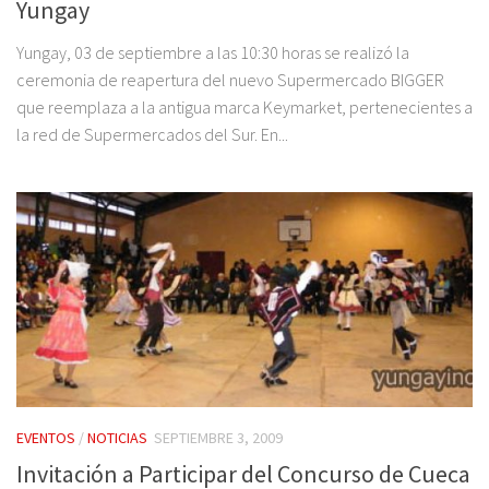
Yungay
Yungay, 03 de septiembre a las 10:30 horas se realizó la
ceremonia de reapertura del nuevo Supermercado BIGGER
que reemplaza a la antigua marca Keymarket, pertenecientes a
la red de Supermercados del Sur. En...
EVENTOS
/
NOTICIAS
SEPTIEMBRE 3, 2009
Invitación a Participar del Concurso de Cueca