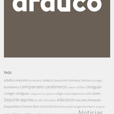
TAGS
adultos mayores
arauco
aniversario
basquetbol
biblioteca
biblioteca yungay
campanario
carabineros
cholguán
bomberos
chillan
cesfam
colegio cholguan
daem
colegio nueva esperanza
corfo
colegio divina pastora
Deporte
educacion
deportes
escuela fernando
dia del niño
dideco
baquedano
Eventos
feria costumbrista
gendarmeria
fiestas patrias
hospital
Noticias