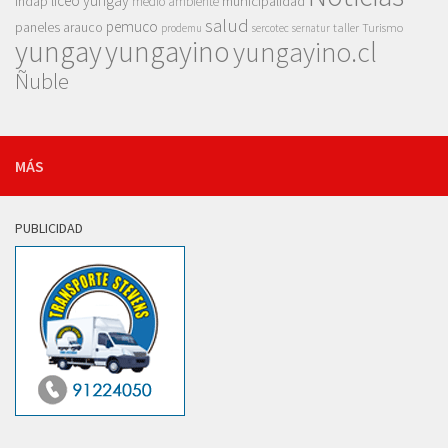
liceo yungay
indap
municipalidad
medio ambiente
salud
pemuco
paneles arauco
taller
Turismo
prodemu
sercotec
sernatur
yungay
yungayino
yungayino.cl
Ñuble
MÁS
PUBLICIDAD