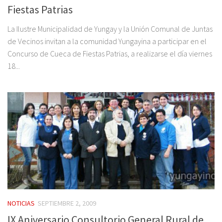
Fiestas Patrias
La Ilustre Municipalidad de Yungay y la Unión Comunal de Juntas
de Vecinos invitan a la comunidad Yungayina a participar en el
Concurso de Cueca de Fiestas Patrias, a realizarse el día viernes
18...
NOTICIAS
SEPTIEMBRE 2, 2009
IX Aniversario Consultorio General Rural de