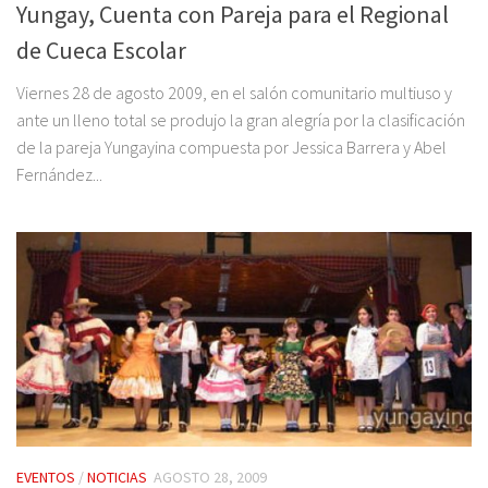
Yungay, Cuenta con Pareja para el Regional
de Cueca Escolar
Viernes 28 de agosto 2009, en el salón comunitario multiuso y
ante un lleno total se produjo la gran alegría por la clasificación
de la pareja Yungayina compuesta por Jessica Barrera y Abel
Fernández...
EVENTOS
/
NOTICIAS
AGOSTO 28, 2009