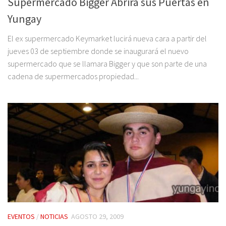
Supermercado Bigger Abrirá sus Puertas en
Yungay
El ex supermercado Keymarket lucirá nueva cara a partir del
jueves 03 de septiembre donde se inaugurará el nuevo
supermercado que se llamara Bigger y que son parte de una
cadena de supermercados propiedad...
EVENTOS
/
NOTICIAS
AGOSTO 29, 2009