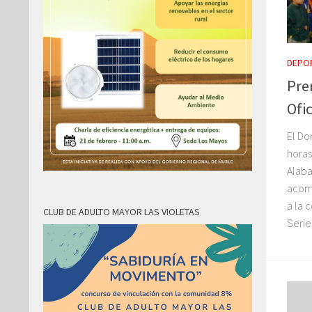
DEPO
Pre
Ofi
El Do
hora
Alaba
acomp
a la 
CLUB DE ADULTO MAYOR LAS VIOLETAS
Series