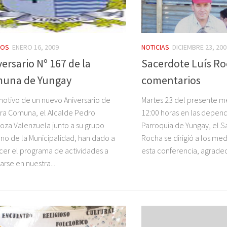
TOS
ENERO 16, 2009
NOTICIAS
DICIEMBRE 23, 200
ersario Nº 167 de la
Sacerdote Luís Ro
una de Yungay
comentarios
otivo de un nuevo Aniversario de
Martes 23 del presente me
ra Comuna, el Alcalde Pedro
12:00 horas en las depend
roza Valenzuela junto a su grupo
Parroquia de Yungay, el S
o de la Municipalidad, han dado a
Rocha se dirigió a los med
er el programa de actividades a
esta conferencia, agradec
zarse en nuestra...