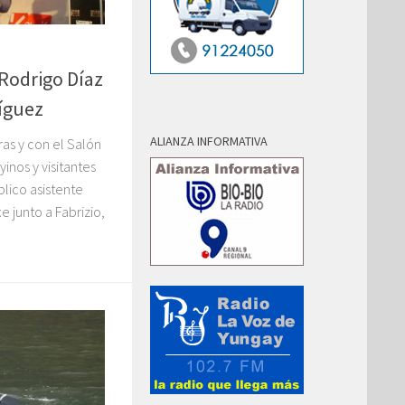
 Rodrigo Díaz
íguez
ALIANZA INFORMATIVA
ras y con el Salón
inos y visitantes
úblico asistente
e junto a Fabrizio,