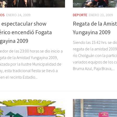
TOS
ENERO 24, 2009
DEPORTE
ENERO 23, 2009
 espectacular show
Regata de la Amis
rico encendió Fogata
Yungayina 2009
gayina 2009
Siendo las 15:42 hrs. se di
regata de la amistad 2009,
edor de las 23:00 horas se dio inicio a
río Cholguán con la parti
gata de la Amistad Yungayina 2009,
variados equipos de los 
izada por la Ilustre Municipalidad de
Bruma Azul, Paja Brava,...
y, esta tradicional fiesta se llevó a
en el recinto Estadio...