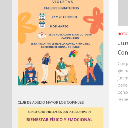
NOTIC
Jur
Con
Con g
gimna
juram
peri
conce
respet
CLUB DE ADULTO MAYOR LOS COPIHUES