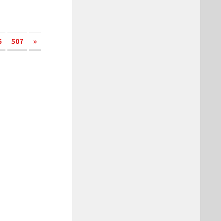
6
507
»