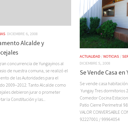
IAS
DICIEMBRE 6, 2008
amento Alcalde y
cejales
ACTUALIDAD
/
NOTICIAS
/
SE
ran concurrencia de Yungayinos al
DICIEMBRE 5, 2008
sio de nuestra comuna, se realizó el
Se Vende Casa en
ento de las Autoridades para el
Se vende casa habitación 
odo 2009–2012. Tanto Alcalde como
Yungay Tres dormitorios 2
jales debieron jurar o prometer
Comedor Cocina Estacio
ar la Constitución y las...
Patio Cierre Perimetral 9
VALOR CONVERSABLE CO
92227001 / 99964054