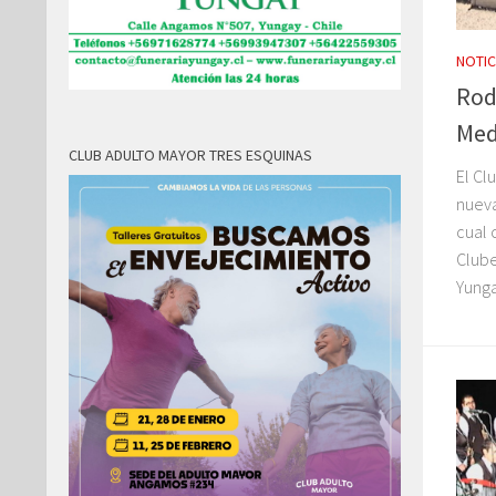
NOTIC
Rod
Med
CLUB ADULTO MAYOR TRES ESQUINAS
El Cl
nueva
cual 
Clube
Yunga