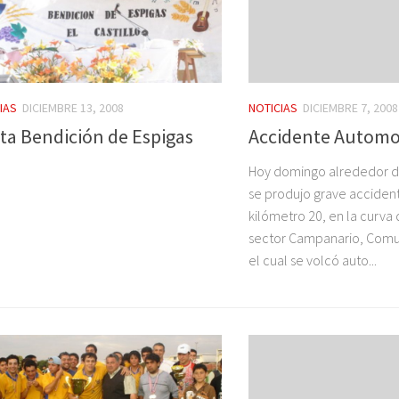
NOTICIAS
DICIEMBRE 7, 2008
IAS
DICIEMBRE 13, 2008
Accidente Automov
sta Bendición de Espigas
Hoy domingo alrededor de
se produjo grave accidente
kilómetro 20, en la curva
sector Campanario, Comu
el cual se volcó auto...