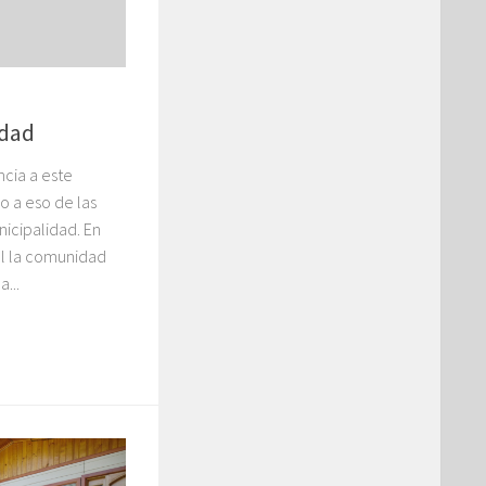
idad
encia a este
o a eso de las
nicipalidad. En
ral la comunidad
...