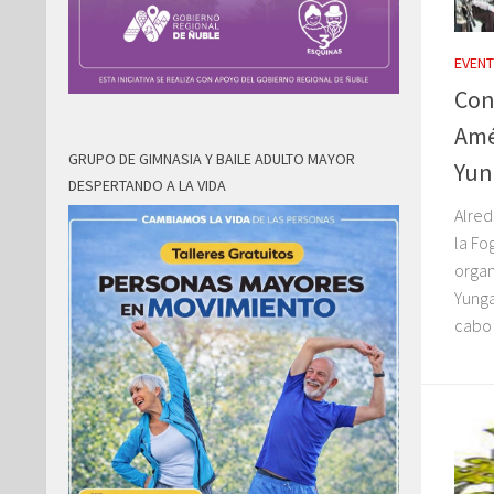
EVEN
Con
Amé
GRUPO DE GIMNASIA Y BAILE ADULTO MAYOR
Yun
DESPERTANDO A LA VIDA
Alred
la Fo
organ
Yunga
cabo 