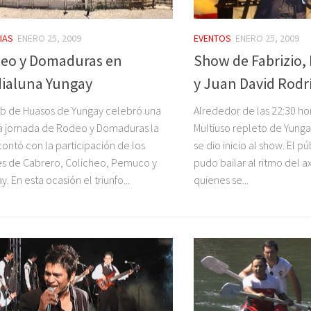
IAS
ENERO 25, 2009
EVENTOS
ENERO 25, 2009
eo y Domaduras en
Show de Fabrizio,
ialuna Yungay
y Juan David Rodr
ub de Huasos de Yungay celebró una
Alrededor de las 22:30 ho
 jornada de Rodeo y Domaduras la
Multiuso repleto de Yungay
contó con la participación de los
se dio inicio al show. El p
s de Cabrero, Colicheo, Pemuco y
pudo bailar al ritmo del ax
y. En esta ocasión el triunfo...
quienes se...