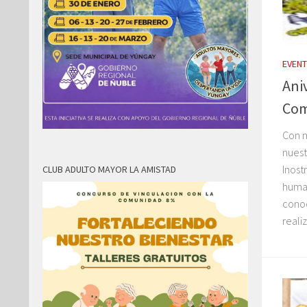
EVEN
Aniv
Com
Con m
nuest
Inost
CLUB ADULTO MAYOR LA AMISTAD
human
conoc
reali