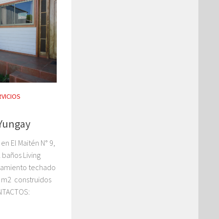
RVICIOS
 Yungay
en El Maitén N° 9,
 baños Living
namiento techado
8 m2 construidos
NTACTOS: