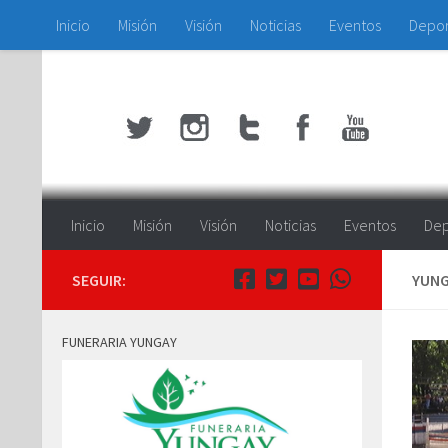
Inicio
Misión
Visión
Noticias
Eventos
Depo
Saltar al contenido
Inicio
Misión
Visión
Noticias
Eventos
Dep
SEGUIR:
YUNG
FUNERARIA YUNGAY