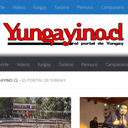
rte
Videos
Yungay
Turismo
Pemuco
Campanario
orte
Videos
Yungay
Turismo
Pemuco
Campanari
AYINO.CL
• EL PORTAL DE YUNGAY