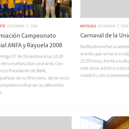
NOTICIAS
DICIEMBRE 7, 2008
RTE
DICIEMBRE 7, 2008
Carnaval de la Un
miación Campeonato
cial ANFA y Rayuela 2008
Multitudinaria fue la asist
evento que se llevó a cab
mingo 07 de Diciembre A las 10:30
22:30 horas, frente a la Mu
s de la mañana Don Leonardo Cea
este show artístico cultu
ncin Presidente de ANFA,
celebró y dio la bienvenida
añado de su Directorio, dio el inicio
competencia final de las diferentes
...