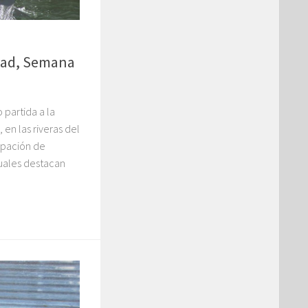
tad, Semana
o partida a la
 en las riveras del
cipación de
cuales destacan