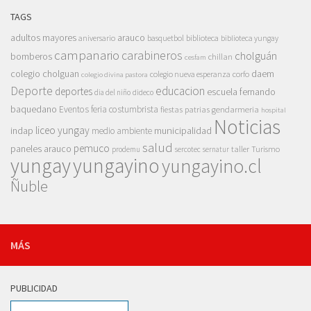
TAGS
adultos mayores
arauco
aniversario
basquetbol
biblioteca
biblioteca yungay
campanario
carabineros
cholguán
bomberos
chillan
cesfam
colegio cholguan
daem
colegio nueva esperanza
corfo
colegio divina pastora
Deporte
educacion
deportes
escuela fernando
dia del niño
dideco
baquedano
Eventos
feria costumbrista
gendarmeria
fiestas patrias
hospital
Noticias
liceo yungay
indap
municipalidad
medio ambiente
salud
pemuco
paneles arauco
taller
Turismo
prodemu
sercotec
sernatur
yungay
yungayino
yungayino.cl
Ñuble
MÁS
PUBLICIDAD