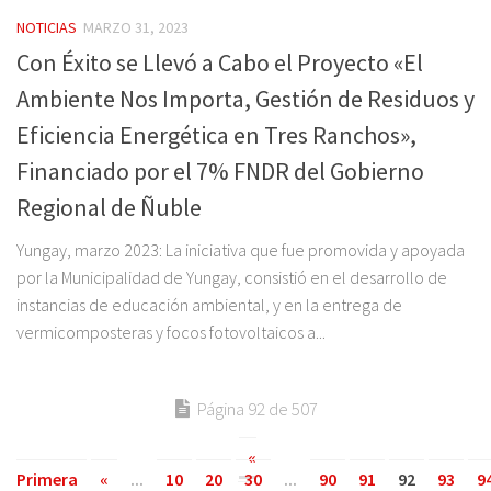
NOTICIAS
MARZO 31, 2023
Con Éxito se Llevó a Cabo el Proyecto «El
Ambiente Nos Importa, Gestión de Residuos y
Eficiencia Energética en Tres Ranchos»,
Financiado por el 7% FNDR del Gobierno
Regional de Ñuble
Yungay, marzo 2023: La iniciativa que fue promovida y apoyada
por la Municipalidad de Yungay, consistió en el desarrollo de
instancias de educación ambiental, y en la entrega de
vermicomposteras y focos fotovoltaicos a...
Página 92 de 507
«
Primera
«
...
10
20
30
...
90
91
92
93
9