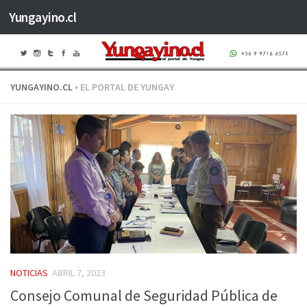
Yungayino.cl
Saltar al contenido
YUNGAYINO.CL
• EL PORTAL DE YUNGAY
NOTICIAS
ABRIL 7, 2023
Consejo Comunal de Seguridad Pública de