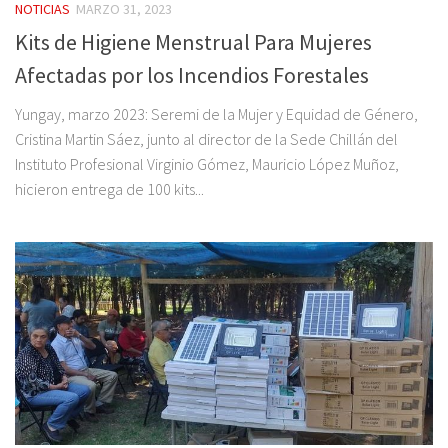
NOTICIAS
MARZO 31, 2023
Kits de Higiene Menstrual Para Mujeres
Afectadas por los Incendios Forestales
Yungay, marzo 2023: Seremi de la Mujer y Equidad de Género,
Cristina Martin Sáez, junto al director de la Sede Chillán del
Instituto Profesional Virginio Gómez, Mauricio López Muñoz,
hicieron entrega de 100 kits...