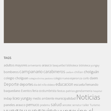
TAGS
adultos mayores
arauco
aniversario
basquetbol
biblioteca
biblioteca yungay
campanario
carabineros
cholguán
bomberos
chillan
cesfam
colegio cholguan
daem
colegio nueva esperanza
corfo
colegio divina pastora
Deporte
educacion
deportes
escuela fernando
dia del niño
dideco
baquedano
Eventos
feria costumbrista
gendarmeria
fiestas patrias
hospital
Noticias
liceo yungay
indap
municipalidad
medio ambiente
salud
pemuco
paneles arauco
taller
Turismo
prodemu
sercotec
sernatur
yungay
yungayino