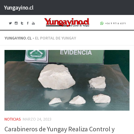
Yungayino.cl
Saltar al contenido
YUNGAYINO.CL
• EL PORTAL DE YUNGAY
NOTICIAS
MARZO 24, 2023
Carabineros de Yungay Realiza Control y