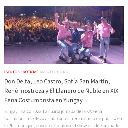
EVENTOS
/
NOTICIAS
MARZO 19, 2023
Don Delfa, Leo Castro, Sofía San Martín,
René Inostroza y El Llanero de Ñuble en XIX
Feria Costumbrista en Yungay
Yungay, marzo 2023: La cuarta jornada de la XIX Feria
Costumbrista se llevó a cabo ante un gran marco de público en
la Plaza Iquique, donde disfrutaron del show que fue animado