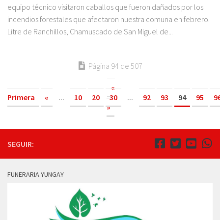
equipo técnico visitaron caballos que fueron dañados por los
incendios forestales que afectaron nuestra comuna en febrero.
Litre de Ranchillos, Chamuscado de San Miguel de...
Página 94 de 507
«
Primera
«
...
10
20
30
...
92
93
94
95
9
»
SEGUIR:
FUNERARIA YUNGAY