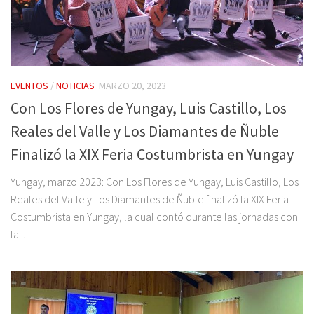
EVENTOS
/
NOTICIAS
MARZO 20, 2023
Con Los Flores de Yungay, Luis Castillo, Los
Reales del Valle y Los Diamantes de Ñuble
Finalizó la XIX Feria Costumbrista en Yungay
Yungay, marzo 2023: Con Los Flores de Yungay, Luis Castillo, Los
Reales del Valle y Los Diamantes de Ñuble finalizó la XIX Feria
Costumbrista en Yungay, la cual contó durante las jornadas con
la...