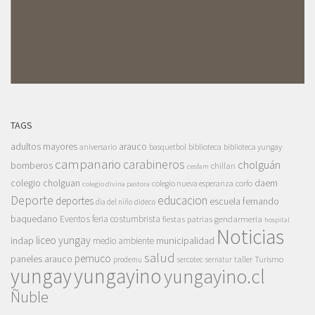
TAGS
adultos mayores
arauco
aniversario
basquetbol
biblioteca
biblioteca yungay
campanario
carabineros
cholguán
bomberos
chillan
cesfam
colegio cholguan
daem
colegio nueva esperanza
corfo
colegio divina pastora
Deporte
educacion
deportes
escuela fernando
dia del niño
dideco
baquedano
Eventos
feria costumbrista
gendarmeria
fiestas patrias
hospital
Noticias
liceo yungay
indap
municipalidad
medio ambiente
salud
pemuco
paneles arauco
taller
Turismo
prodemu
sercotec
sernatur
yungay
yungayino
yungayino.cl
Ñuble