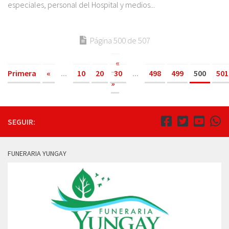
especiales, personal del Hospital y medios...
Página 500 de 507
«
Primera
«
...
10
20
30
...
498
499
500
501
»
SEGUIR:
FUNERARIA YUNGAY