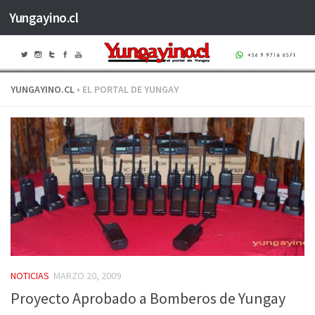
Yungayino.cl
Saltar al contenido
YUNGAYINO.CL
• EL PORTAL DE YUNGAY
NOTICIAS
MARZO 20, 2009
Proyecto Aprobado a Bomberos de Yungay