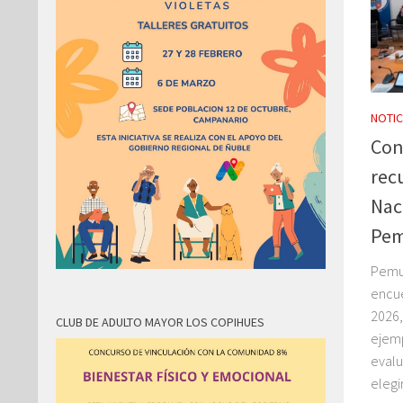
NOTIC
Con
rec
Nac
Pe
Pemuc
encue
2026,
CLUB DE ADULTO MAYOR LOS COPIHUES
ejemp
evalu
elegir.