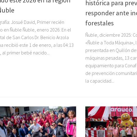
histórica para prev
Ñuble
responder ante in
forestales
rafía: Josué David, Primer recién
o en Ñuble Ñuble, enero 2026: En el
Ñuble, diciembre 2025: C
tal de San Carlos Dr. Benicio Arzola
«Ñuble a Toda Máquina», la
a recibió este 1 de enero, a las 04:13
presentada en Quillón de
, al primer bebé nacido...
máquinas pesadas, 13 ca
equipamiento para Conaf 
de prevención comunitari
la capacidad...