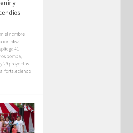
enir y
cendios
on el nombre
 iniciativa
spliega 41
rros bomba,
y 29 proyectos
a, fortaleciendo