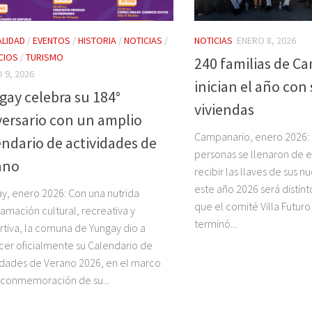
LIDAD
/
EVENTOS
/
HISTORIA
/
NOTICIAS
/
NOTICIAS
ENERO 8, 2026
CIOS
/
TURISMO
240 familias de C
 9, 2026
inician el año con
gay celebra su 184°
viviendas
versario con un amplio
Campanario, enero 2026:
endario de actividades de
personas se llenaron de 
ano
recibir las llaves de sus n
este año 2026 será distint
y, enero 2026: Con una nutrida
que el comité Villa Futu
amación cultural, recreativa y
terminó...
tiva, la comuna de Yungay dio a
er oficialmente su Calendario de
idades de Verano 2026, en el marco
 conmemoración de su...