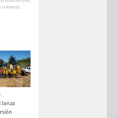
las observaciones
y la Adenda...
5
 lanza
rsión