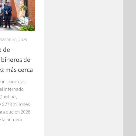
IEMBRE 20, 2025
a de
abineros de
ez más cerca
iniciaron las
el Internado
Quirihue,
e $278 millones
ara que en 2026
 la primera