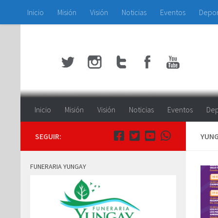
Inicio
Misión
Visión
Noticias
Eventos
Depo
Saltar al contenido
Inicio
Misión
Visión
Noticias
Eventos
Dep
SEGUIR:
YUNG
FUNERARIA YUNGAY