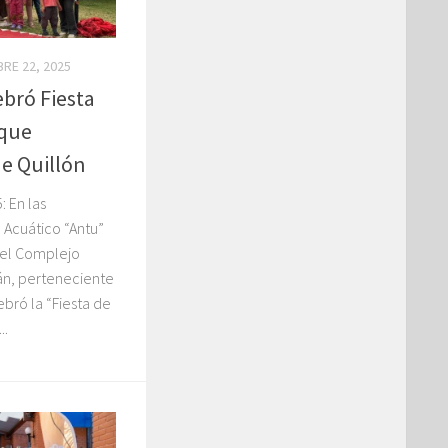
BRE 22, 2025
ebró Fiesta
rque
e Quillón
 En las
Acuático “Antu”
 el Complejo
uán, perteneciente
bró la “Fiesta de
..