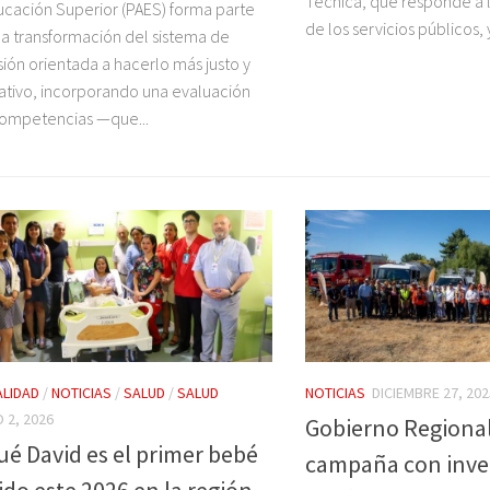
Técnica, que responde a 
ucación Superior (PAES) forma parte
de los servicios públicos, 
a transformación del sistema de
ión orientada a hacerlo más justo y
ativo, incorporando una evaluación
ompetencias —que...
LIDAD
/
NOTICIAS
/
SALUD
/
SALUD
NOTICIAS
DICIEMBRE 27, 202
 2, 2026
Gobierno Regional
ué David es el primer bebé
campaña con inve
ido este 2026 en la región