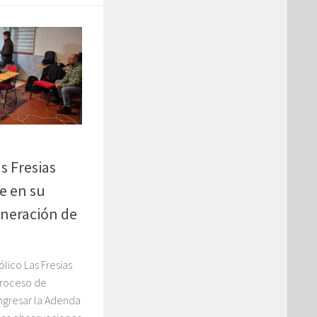
s Fresias
e en su
eneración de
lico Las Fresias
proceso de
ingresar la Adenda