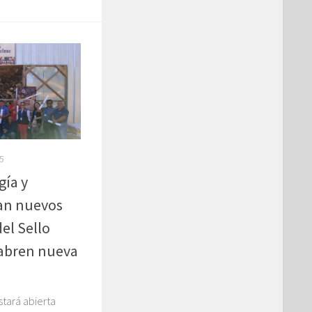
5
gía y
an nuevos
el Sello
 abren nueva
stará abierta