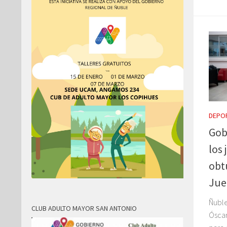
DEPO
Gob
los
obt
Jue
Ñuble
CLUB ADULTO MAYOR SAN ANTONIO
Óscar