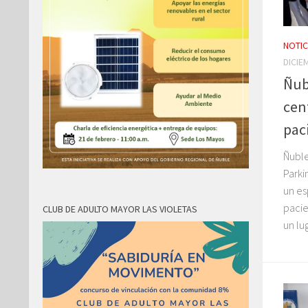
NOTIC
DICIE
Ñub
cen
pac
Ñuble
Parki
un es
pacie
CLUB DE ADULTO MAYOR LAS VIOLETAS
un lu