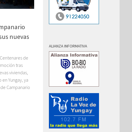
ampanario
 sus nuevas
ALIANZA INFORMATIVA
 Centenares de
emoción tras
uevas viviendas,
o en Yungay, ya
ro de Campanario