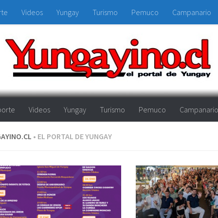
rte
Videos
Yungay
Turismo
Pemuco
Campanario
orte
Videos
Yungay
Turismo
Pemuco
Campanari
AYINO.CL
• EL PORTAL DE YUNGAY