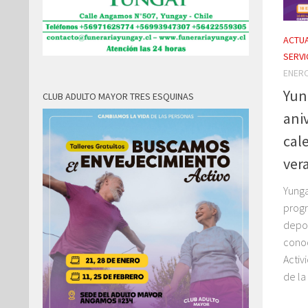
ACTUA
SERVI
ENERO
Yun
CLUB ADULTO MAYOR TRES ESQUINAS
ani
cal
ver
Yunga
progr
depor
conoc
Activ
de la