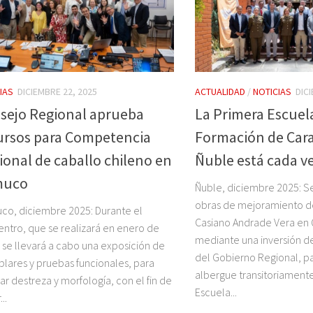
IAS
DICIEMBRE 22, 2025
ACTUALIDAD
/
NOTICIAS
DIC
sejo Regional aprueba
La Primera Escuel
ursos para Competencia
Formación de Car
ional de caballo chileno en
Ñuble está cada v
muco
Ñuble, diciembre 2025: Se 
obras de mejoramiento d
o, diciembre 2025: Durante el
Casiano Andrade Vera en 
ntro, que se realizará en enero de
mediante una inversión d
 se llevará a cabo una exposición de
del Gobierno Regional, p
lares y pruebas funcionales, para
albergue transitoriamente
ar destreza y morfología, con el fin de
Escuela...
..