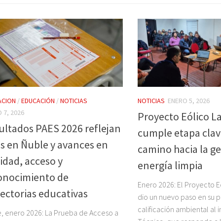
ACION
/
EDUCACIÓN
/
NOTICIAS
NOTICIAS
ENERO 5, 2026
 7, 2026
Proyecto Eólico La
ultados PAES 2026 reflejan
cumple etapa clav
as en Ñuble y avances en
camino hacia la g
idad, acceso y
energía limpia
onocimiento de
Enero 2026: El Proyecto Eó
yectorias educativas
dio un nuevo paso en su 
calificación ambiental al 
, enero 2026: La Prueba de Acceso a