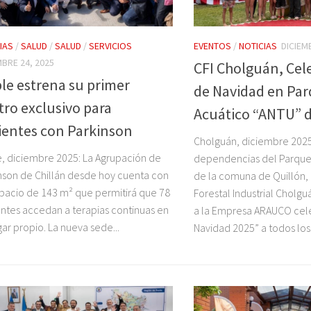
IAS
/
SALUD
/
SALUD
/
SERVICIOS
EVENTOS
/
NOTICIAS
DICIEM
MBRE 24, 2025
CFI Cholguán, Cel
le estrena su primer
de Navidad en Pa
tro exclusivo para
Acuático “ANTU” d
ientes con Parkinson
Cholguán, diciembre 2025:
, diciembre 2025: La Agrupación de
dependencias del Parque 
nson de Chillán desde hoy cuenta con
de la comuna de Quillón,
pacio de 143 m² que permitirá que 78
Forestal Industrial Cholg
ntes accedan a terapias continuas en
a la Empresa ARAUCO cele
gar propio. La nueva sede...
Navidad 2025” a todos los.