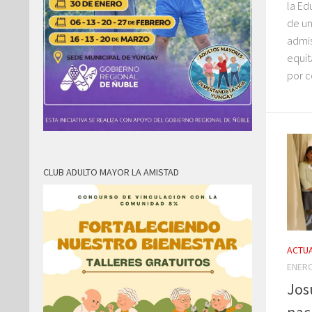
la Ed
de un
admis
equit
por c
CLUB ADULTO MAYOR LA AMISTAD
ACTUA
ENERO
Jos
nac