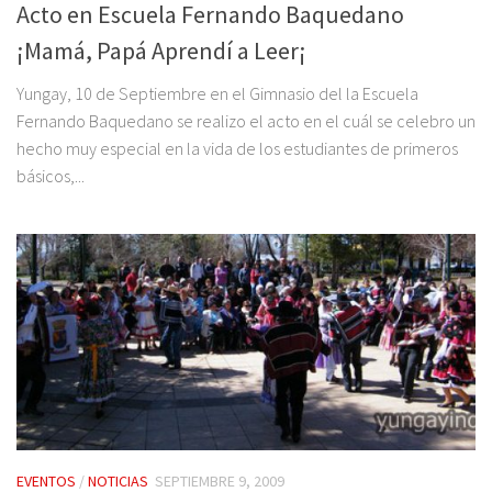
Acto en Escuela Fernando Baquedano
¡Mamá, Papá Aprendí a Leer¡
Yungay, 10 de Septiembre en el Gimnasio del la Escuela
Fernando Baquedano se realizo el acto en el cuál se celebro un
hecho muy especial en la vida de los estudiantes de primeros
básicos,...
EVENTOS
/
NOTICIAS
SEPTIEMBRE 9, 2009