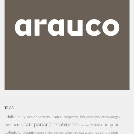
TAGS
adultos mayores
arauco
aniversario
basquetbol
biblioteca
biblioteca yungay
campanario
carabineros
cholguán
bomberos
chillan
cesfam
colegio cholguan
daem
colegio nueva esperanza
corfo
colegio divina pastora