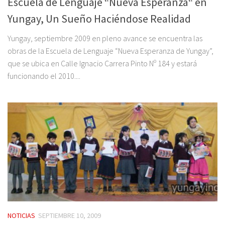
Escuela de Lenguaje “Nueva Esperanza“ en
Yungay, Un Sueño Haciéndose Realidad
Yungay, septiembre 2009 en pleno avance se encuentra las
obras de la Escuela de Lenguaje “Nueva Esperanza de Yungay”,
que se ubica en Calle Ignacio Carrera Pinto Nº 184 y estará
funcionando el 2010....
NOTICIAS
SEPTIEMBRE 10, 2009