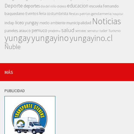
Deporte
educacion
deportes
escuela fernando
dia del niño
dideco
baquedano
Eventos
feria costumbrista
gendarmeria
fiestas patrias
hospital
Noticias
liceo yungay
indap
municipalidad
medio ambiente
salud
pemuco
paneles arauco
taller
Turismo
prodemu
sercotec
sernatur
yungay
yungayino
yungayino.cl
Ñuble
MÁS
PUBLICIDAD