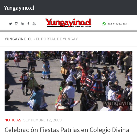
Yungayino.cl
Saltar al contenido
YUNGAYINO.CL
• EL PORTAL DE YUNGAY
NOTICIAS
SEPTIEMBRE 12, 2009
Celebración Fiestas Patrias en Colegio Divina