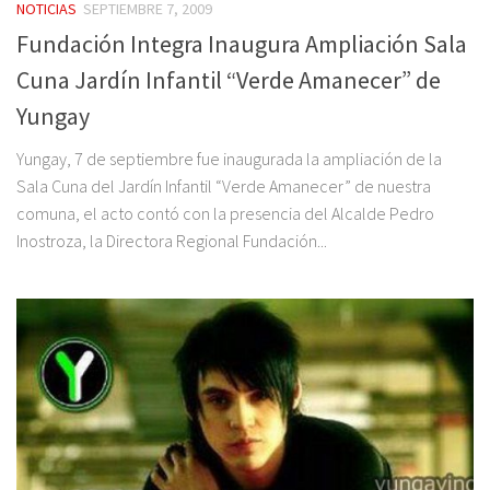
NOTICIAS
SEPTIEMBRE 7, 2009
Fundación Integra Inaugura Ampliación Sala
Cuna Jardín Infantil “Verde Amanecer” de
Yungay
Yungay, 7 de septiembre fue inaugurada la ampliación de la
Sala Cuna del Jardín Infantil “Verde Amanecer” de nuestra
comuna, el acto contó con la presencia del Alcalde Pedro
Inostroza, la Directora Regional Fundación...