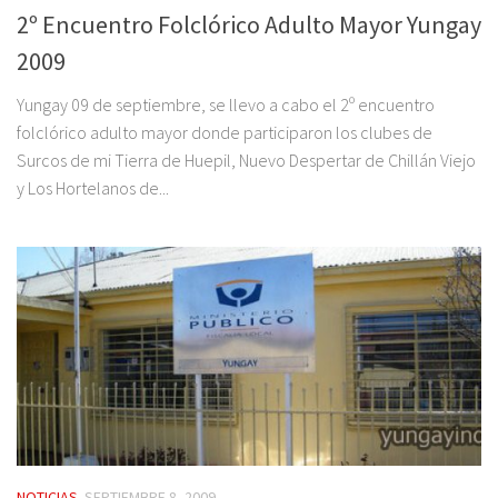
2º Encuentro Folclórico Adulto Mayor Yungay
2009
Yungay 09 de septiembre, se llevo a cabo el 2º encuentro
folclórico adulto mayor donde participaron los clubes de
Surcos de mi Tierra de Huepil, Nuevo Despertar de Chillán Viejo
y Los Hortelanos de...
NOTICIAS
SEPTIEMBRE 8, 2009