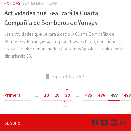
NOTICIAS
SEPTIEMBRE 4, 2009
Actividades que Realizará la Cuarta
Compañía de Bomberos de Yungay
Las actividades que llevara a cabo la Cuarta Compañía de
Bomberos de Yungay son un gran show bailable, con música en
vivo y Karaoke denominado «Y pasamos Agosto» a realizarse el
día sábado 05...
Página 487 de 507
«
Primera
«
...
10
20
30
...
485
486
487
488
»
SEGUIR: