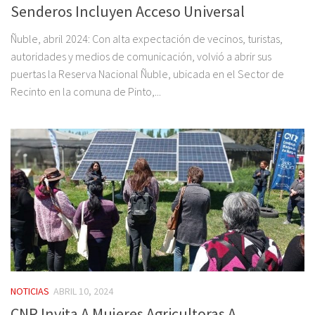
Senderos Incluyen Acceso Universal
Ñuble, abril 2024: Con alta expectación de vecinos, turistas,
autoridades y medios de comunicación, volvió a abrir sus
puertas la Reserva Nacional Ñuble, ubicada en el Sector de
Recinto en la comuna de Pinto,...
NOTICIAS
ABRIL 10, 2024
CNR Invita A Mujeres Agricultoras A