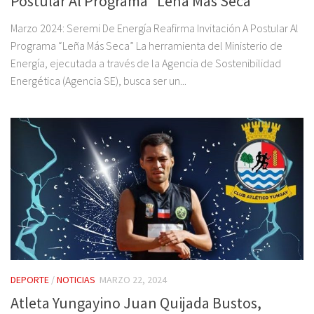
Postular Al Programa “Leña Más Seca”
Marzo 2024: Seremi De Energía Reafirma Invitación A Postular Al
Programa “Leña Más Seca” La herramienta del Ministerio de
Energía, ejecutada a través de la Agencia de Sostenibilidad
Energética (Agencia SE), busca ser un...
DEPORTE
/
NOTICIAS
MARZO 22, 2024
Atleta Yungayino Juan Quijada Bustos,