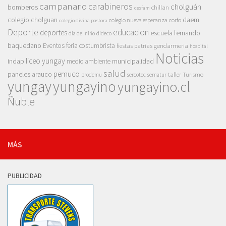
campanario
carabineros
cholguán
bomberos
chillan
cesfam
colegio cholguan
daem
colegio nueva esperanza
corfo
colegio divina pastora
Deporte
educacion
deportes
escuela fernando
dia del niño
dideco
baquedano
Eventos
feria costumbrista
gendarmeria
fiestas patrias
hospital
Noticias
liceo yungay
indap
municipalidad
medio ambiente
salud
pemuco
paneles arauco
taller
Turismo
prodemu
sercotec
sernatur
yungay
yungayino
yungayino.cl
Ñuble
MÁS
PUBLICIDAD