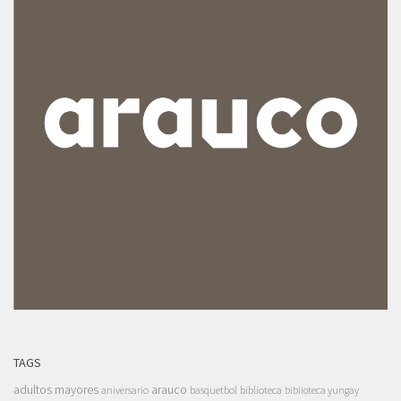
TAGS
adultos mayores
arauco
aniversario
basquetbol
biblioteca
biblioteca yungay