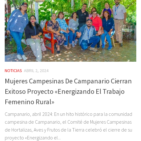
NOTICIAS
ABRIL 2, 2024
Mujeres Campesinas De Campanario Cierran
Exitoso Proyecto «Energizando El Trabajo
Femenino Rural»
Campanario, abril 2024: En un hito histórico para la comunidad
campesina de Campanario, el Comité de Mujeres Campesinas
de Hortalizas, Aves y Frutos de la Tierra celebró el cierre de su
proyecto «Energizando el...