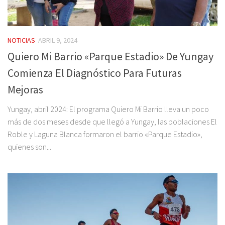
NOTICIAS
ABRIL 9, 2024
Quiero Mi Barrio «Parque Estadio» De Yungay
Comienza El Diagnóstico Para Futuras
Mejoras
Yungay, abril 2024: El programa Quiero Mi Barrio lleva un poco
más de dos meses desde que llegó a Yungay, las poblaciones El
Roble y Laguna Blanca formaron el barrio «Parque Estadio»,
quienes son...