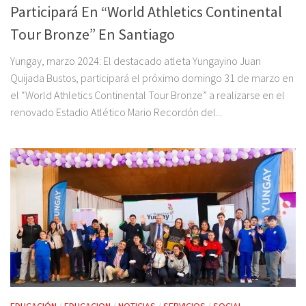
Participará En “World Athletics Continental
Tour Bronze” En Santiago
Yungay, marzo 2024: El destacado atleta Yungayino Juan
Quijada Bustos, participará el próximo domingo 31 de marzo en
el “World Athletics Continental Tour Bronze” a realizarse en el
renovado Estadio Atlético Mario Recordón del...
EDUCACIÓN
/
EDUCACION
/
NOTICIAS
/
SERVICIOS
/
SOCIAL