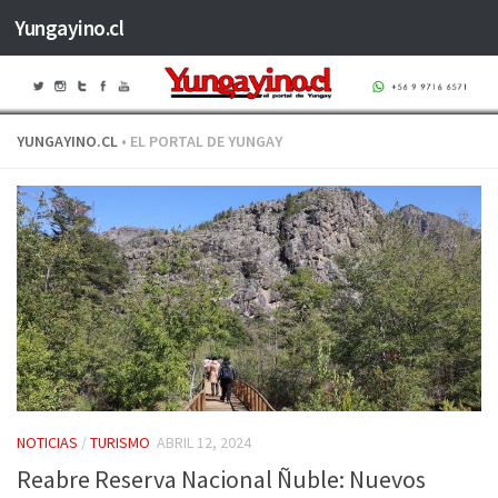
Yungayino.cl
Saltar al contenido
YUNGAYINO.CL
• EL PORTAL DE YUNGAY
NOTICIAS
/
TURISMO
ABRIL 12, 2024
Reabre Reserva Nacional Ñuble: Nuevos