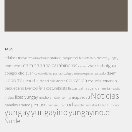
TAGS
adultos mayores
arauco
aniversario
basquetbol
biblioteca
biblioteca yungay
campanario
carabineros
cholguán
bomberos
chillan
cesfam
colegio cholguan
daem
colegio nueva esperanza
corfo
colegio divina pastora
Deporte
educacion
deportes
escuela fernando
dia del niño
dideco
baquedano
Eventos
feria costumbrista
gendarmeria
fiestas patrias
hospital
Noticias
liceo yungay
indap
municipalidad
medio ambiente
salud
pemuco
paneles arauco
taller
Turismo
prodemu
sercotec
sernatur
yungay
yungayino
yungayino.cl
Ñuble