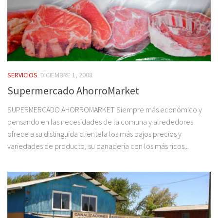
SERVICIOS
DICIEMBRE 1, 2008
Supermercado AhorroMarket
SUPERMERCADO AHORROMARKET Siempre más económico y
pensando en las necesidades de la comuna y alrededores
ofrece a su distinguida clientela los más bajos precios y
variedades de producto, su panadería con los más ricos...