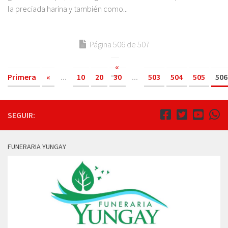
la preciada harina y también como...
Página 506 de 507
«
Primera
«
...
10
20
30
...
503
504
505
506
SEGUIR:
FUNERARIA YUNGAY