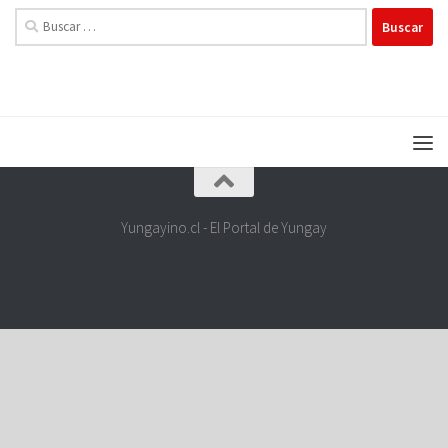
Buscar:
Yungayino.cl - El Portal de Yungay