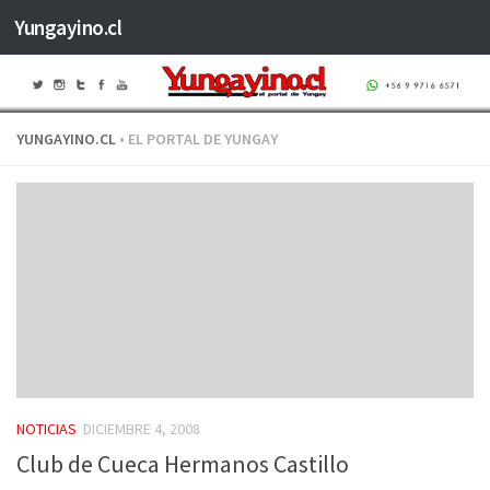
Yungayino.cl
Saltar al contenido
YUNGAYINO.CL
• EL PORTAL DE YUNGAY
NOTICIAS
DICIEMBRE 4, 2008
Club de Cueca Hermanos Castillo