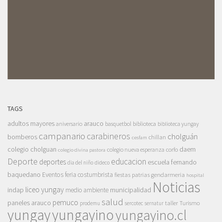
TAGS
adultos mayores
arauco
aniversario
basquetbol
biblioteca
biblioteca yungay
campanario
carabineros
cholguán
bomberos
chillan
cesfam
colegio cholguan
daem
colegio nueva esperanza
corfo
colegio divina pastora
Deporte
educacion
deportes
escuela fernando
dia del niño
dideco
baquedano
Eventos
feria costumbrista
gendarmeria
fiestas patrias
hospital
Noticias
liceo yungay
indap
municipalidad
medio ambiente
salud
pemuco
paneles arauco
taller
Turismo
prodemu
sercotec
sernatur
yungay
yungayino
yungayino.cl