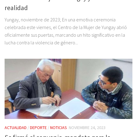
realidad
Yungay, noviembre de 2023; En una emotiva ceremonia
celebrada este viernes, el Centro de la Mujer de Yungay abrió
oficialmente sus puertas, marcando un hito significativo en la
lucha contra la violencia de género...
ACTUALIDAD
/
DEPORTE
/
NOTICIAS
NOVIEMBRE 24, 2023