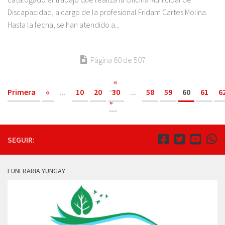
Discapacidad, a cargo de la profesional Fridam Cartes Molina.
Hasta la fecha, se han atendido a...
Página 60 de 507
«
Primera
«
...
10
20
30
...
58
59
60
61
6
»
SEGUIR:
FUNERARIA YUNGAY