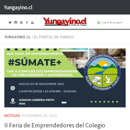
Yungayino.cl
Saltar al contenido
YUNGAYINO.CL
• EL PORTAL DE YUNGAY
NOTICIAS
NOVIEMBRE 28, 2023
II Feria de Emprendedores del Colegio