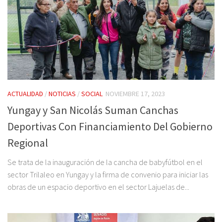
ACTUALIDAD
/
NOTICIAS
/
SOCIAL
NOVIEMBRE 17, 2023
Yungay y San Nicolás Suman Canchas
Deportivas Con Financiamiento Del Gobierno
Regional
Se trata de la inauguración de la cancha de babyfútbol en el
sector Trilaleo en Yungay y la firma de convenio para iniciar las
obras de un espacio deportivo en el sector Lajuelas de...