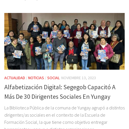
ACTUALIDAD
/
NOTICIAS
/
SOCIAL
NOVIEMBRE 13, 2023
Alfabetización Digital: Segegob Capacitó A
Más De 30 Dirigentes Sociales En Yungay
La Biblioteca Pública de la comuna de Yungay agrupó a distintos
dirigentes/as sociales en el contexto de la Escuela de
Formación Social, la que tiene como objetivo entregar