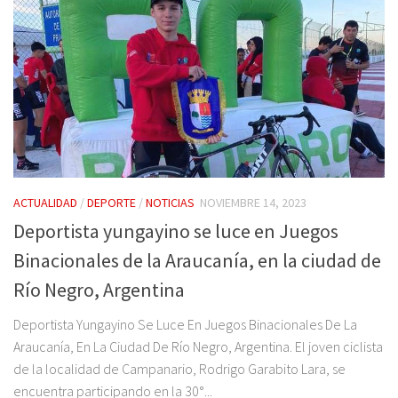
ACTUALIDAD
/
DEPORTE
/
NOTICIAS
NOVIEMBRE 14, 2023
Deportista yungayino se luce en Juegos
Binacionales de la Araucanía, en la ciudad de
Río Negro, Argentina
Deportista Yungayino Se Luce En Juegos Binacionales De La
Araucanía, En La Ciudad De Río Negro, Argentina. El joven ciclista
de la localidad de Campanario, Rodrigo Garabito Lara, se
encuentra participando en la 30°...