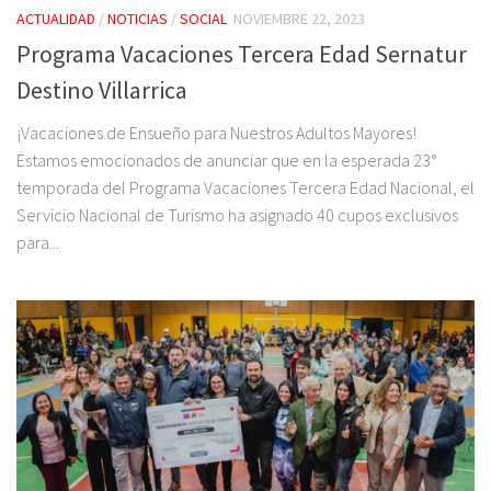
ACTUALIDAD
/
NOTICIAS
/
SOCIAL
NOVIEMBRE 22, 2023
Programa Vacaciones Tercera Edad Sernatur
Destino Villarrica
¡Vacaciones de Ensueño para Nuestros Adultos Mayores!
Estamos emocionados de anunciar que en la esperada 23°
temporada del Programa Vacaciones Tercera Edad Nacional, el
Servicio Nacional de Turismo ha asignado 40 cupos exclusivos
para...