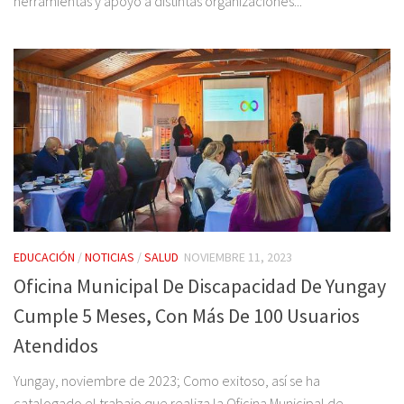
herramientas y apoyo a distintas organizaciones...
EDUCACIÓN
/
NOTICIAS
/
SALUD
NOVIEMBRE 11, 2023
Oficina Municipal De Discapacidad De Yungay
Cumple 5 Meses, Con Más De 100 Usuarios
Atendidos
Yungay, noviembre de 2023; Como exitoso, así se ha
catalogado el trabajo que realiza la Oficina Municipal de