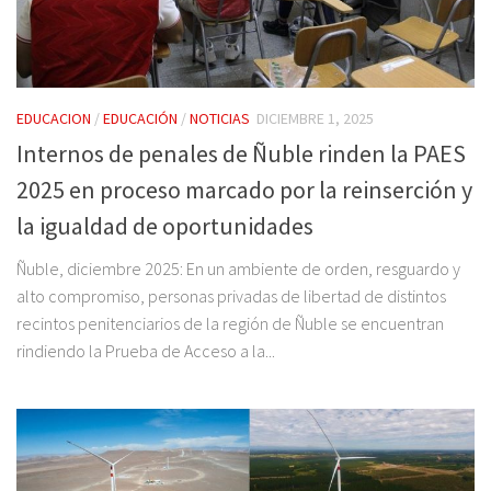
EDUCACION
/
EDUCACIÓN
/
NOTICIAS
DICIEMBRE 1, 2025
Internos de penales de Ñuble rinden la PAES
2025 en proceso marcado por la reinserción y
la igualdad de oportunidades
Ñuble, diciembre 2025: En un ambiente de orden, resguardo y
alto compromiso, personas privadas de libertad de distintos
recintos penitenciarios de la región de Ñuble se encuentran
rindiendo la Prueba de Acceso a la...