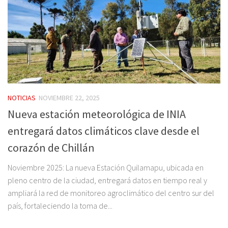
NOTICIAS
NOVIEMBRE 22, 2025
Nueva estación meteorológica de INIA
entregará datos climáticos clave desde el
corazón de Chillán
Noviembre 2025: La nueva Estación Quilamapu, ubicada en
pleno centro de la ciudad, entregará datos en tiempo real y
ampliará la red de monitoreo agroclimático del centro sur del
país, fortaleciendo la toma de...