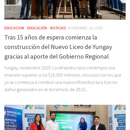
EDUCACION
/
EDUCACIÓN
/
NOTICIAS
NOVIEMBRE 26, 2025
Tras 15 años de espera comienza la
construcción del Nuevo Liceo de Yungay
gracias al aporte del Gobierno Regional
Yungay, noviembre 2025: La infraestructura contempla una
inversión superior a los $16.000 millones, recursos con los que
ya se comienza a construir una nueva infraestructura tras los
daños generados en el terremoto de 2010,...