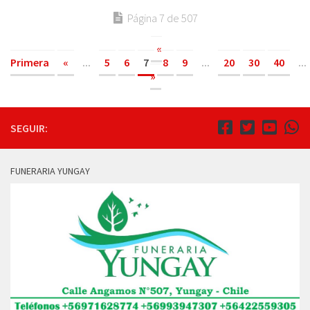
Página 7 de 507
«
Primera
«
...
5
6
7
8
9
...
20
30
40
...
»
SEGUIR:
FUNERARIA YUNGAY