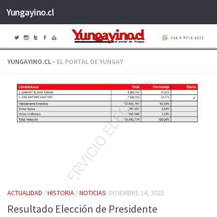
Yungayino.cl
Saltar al contenido
YUNGAYINO.CL
• EL PORTAL DE YUNGAY
ACTUALIDAD
/
HISTORIA
/
NOTICIAS
DICIEMBRE 14, 2025
Resultado Elección de Presidente