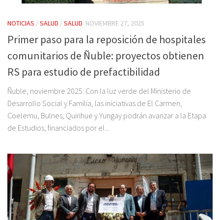
NOTICIAS
/
SALUD
/
SALUD
NOVIEMBRE 27, 2025
Primer paso para la reposición de hospitales
comunitarios de Ñuble: proyectos obtienen
RS para estudio de prefactibilidad
Ñuble, noviembre 2025: Con la luz verde del Ministerio de
Desarrollo Social y Familia, las iniciativas de El Carmen,
Coelemu, Bulnes, Quirihue y Yungay podrán avanzar a la Etapa
de Estudios, financiados por el...