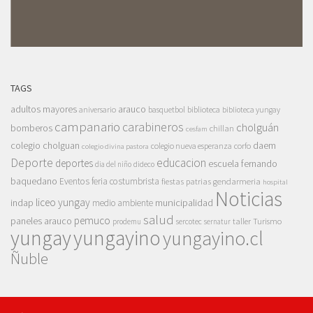
TAGS
adultos mayores
arauco
aniversario
basquetbol
biblioteca
biblioteca yungay
campanario
carabineros
cholguán
bomberos
chillan
cesfam
colegio cholguan
daem
colegio nueva esperanza
corfo
colegio divina pastora
Deporte
educacion
deportes
escuela fernando
dia del niño
dideco
baquedano
Eventos
feria costumbrista
gendarmeria
fiestas patrias
hospital
Noticias
liceo yungay
indap
municipalidad
medio ambiente
salud
pemuco
paneles arauco
taller
Turismo
prodemu
sercotec
sernatur
yungay
yungayino
yungayino.cl
Ñuble