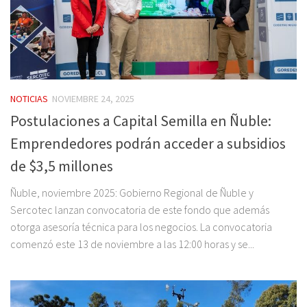
NOTICIAS
NOVIEMBRE 24, 2025
Postulaciones a Capital Semilla en Ñuble:
Emprendedores podrán acceder a subsidios
de $3,5 millones
Ñuble, noviembre 2025: Gobierno Regional de Ñuble y
Sercotec lanzan convocatoria de este fondo que además
otorga asesoría técnica para los negocios. La convocatoria
comenzó este 13 de noviembre a las 12:00 horas y se...