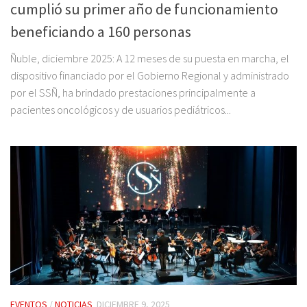
cumplió su primer año de funcionamiento
beneficiando a 160 personas
Ñuble, diciembre 2025: A 12 meses de su puesta en marcha, el
dispositivo financiado por el Gobierno Regional y administrado
por el SSÑ, ha brindado prestaciones principalmente a
pacientes oncológicos y de usuarios pediátricos...
EVENTOS
/
NOTICIAS
DICIEMBRE 9, 2025