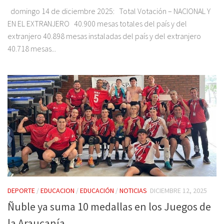
domingo 14 de diciembre 2025: Total Votación – NACIONAL Y
EN EL EXTRANJERO 40.900 mesas totales del país y del
extranjero 40.898 mesas instaladas del país y del extranjero
40.718 mesas...
DEPORTE
/
EDUCACION
/
EDUCACIÓN
/
NOTICIAS
DICIEMBRE 12, 2025
Ñuble ya suma 10 medallas en los Juegos de
la Araucanía