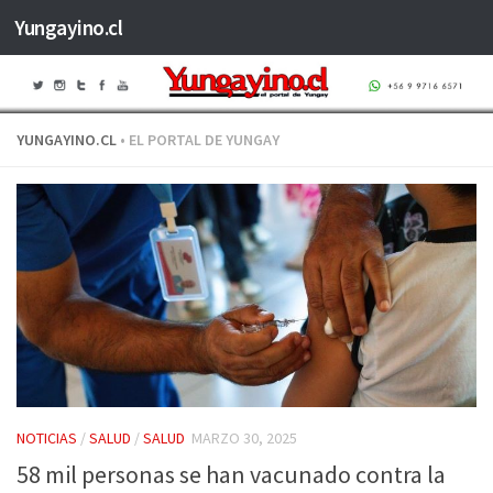
Yungayino.cl
Saltar al contenido
YUNGAYINO.CL
• EL PORTAL DE YUNGAY
NOTICIAS
/
SALUD
/
SALUD
MARZO 30, 2025
58 mil personas se han vacunado contra la