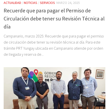
ACTUALIDAD
/
NOTICIAS
/
SERVICIOS
MARZO 24, 2025
Recuerde que para pagar el Permiso de
Circulación debe tener su Revisión Técnica al
día
Campanario, marzo 2025: Recuerde que para pagar el permiso
de circulación debe tener su revisión técnica al día. Para este
trámite PRT Yungay ubicada en Campanario atiende por orden
de llegada y reserva de...