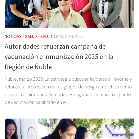
NOTICIAS
/
SALUD
/
SALUD
MARZO 14, 2025
Autoridades refuerzan campaña de
vacunación e inmunización 2025 en la
Región de Ñuble
Ñuble, marzo 2025: La estrategia busca anticiparse al invierno y
reforzar la protección de los grupos de riesgo ante el aumento
de virus respiratorios. Autoridades regionales visitaron el punto
de vacunación habilitado en el...