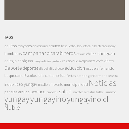
TAGS
adultos mayores
arauco
aniversario
basquetbol
biblioteca
biblioteca yungay
campanario
carabineros
cholguán
bomberos
chillan
cesfam
colegio cholguan
daem
colegio nueva esperanza
corfo
colegio divina pastora
Deporte
educacion
deportes
escuela fernando
dia del niño
dideco
baquedano
Eventos
feria costumbrista
gendarmeria
fiestas patrias
hospital
Noticias
liceo yungay
indap
municipalidad
medio ambiente
salud
pemuco
paneles arauco
taller
Turismo
prodemu
sercotec
sernatur
yungay
yungayino
yungayino.cl
Ñuble