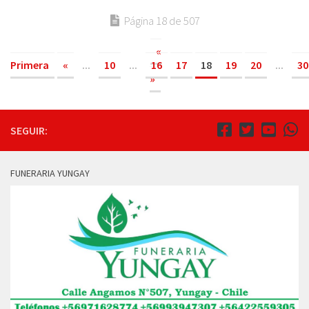
Página 18 de 507
«
Primera
«
...
10
...
16
17
18
19
20
...
30
»
SEGUIR:
FUNERARIA YUNGAY