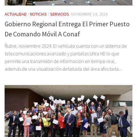
ACTUALIDAD
/
NOTICIAS
/
SERVICIOS
NOVIEMBRE 14, 2024
Gobierno Regional Entrega El Primer Puesto
De Comando Móvil A Conaf
Ñuble, noviembre 2024: El vehículo cuenta con un sistema de
telecomunicaciones avanzado y pantallas Ultra HD lo que
permite una transmisión de información en tiempo real,
además de una visualización detallada del área afectada....