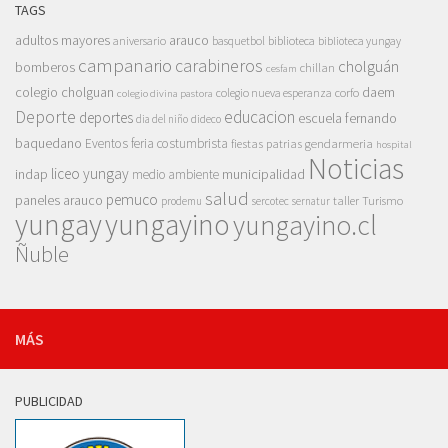
TAGS
adultos mayores
arauco
aniversario
basquetbol
biblioteca
biblioteca yungay
campanario
carabineros
cholguán
bomberos
chillan
cesfam
colegio cholguan
daem
colegio nueva esperanza
corfo
colegio divina pastora
Deporte
educacion
deportes
escuela fernando
dia del niño
dideco
baquedano
Eventos
feria costumbrista
gendarmeria
fiestas patrias
hospital
Noticias
liceo yungay
indap
municipalidad
medio ambiente
salud
pemuco
paneles arauco
taller
Turismo
prodemu
sercotec
sernatur
yungay
yungayino
yungayino.cl
Ñuble
MÁS
PUBLICIDAD