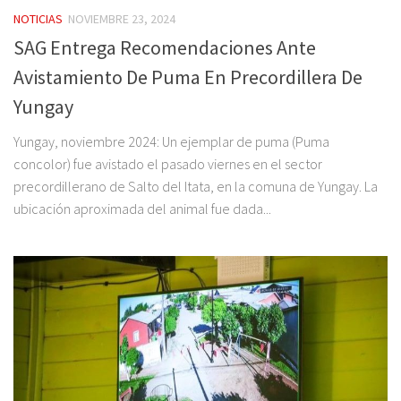
NOTICIAS
NOVIEMBRE 23, 2024
SAG Entrega Recomendaciones Ante
Avistamiento De Puma En Precordillera De
Yungay
Yungay, noviembre 2024: Un ejemplar de puma (Puma
concolor) fue avistado el pasado viernes en el sector
precordillerano de Salto del Itata, en la comuna de Yungay. La
ubicación aproximada del animal fue dada...