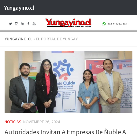
Yungayino.cl
Saltar al contenido
YUNGAYINO.CL
• EL PORTAL DE YUNGAY
NOTICIAS
NOVIEMBRE 26, 2024
Autoridades Invitan A Empresas De Ñuble A