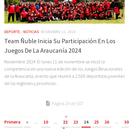
DEPORTE
/
NOTICIAS
NOVIEMBRE 11, 2024
Team Ñuble Inicia Su Participación En Los
Juegos De La Araucanía 2024
Noviembre 2024: El lunes 11 de noviembre se inició la
competencia en una nueva edición de los Juegos Binacionales
de la Araucanía, evento que reunirá a 2.500 deportistas juveniles
de las regiones y provincias...
Página 24 de 507
«
Primera
«
...
10
...
22
23
24
25
26
...
30
»