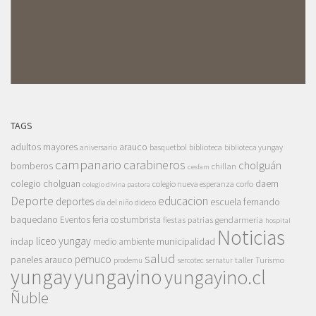
TAGS
adultos mayores
arauco
aniversario
basquetbol
biblioteca
biblioteca yungay
campanario
carabineros
cholguán
bomberos
chillan
cesfam
colegio cholguan
daem
colegio nueva esperanza
corfo
colegio divina pastora
Deporte
educacion
deportes
escuela fernando
dia del niño
dideco
baquedano
Eventos
feria costumbrista
gendarmeria
fiestas patrias
hospital
Noticias
liceo yungay
indap
municipalidad
medio ambiente
salud
pemuco
paneles arauco
taller
Turismo
prodemu
sercotec
sernatur
yungay
yungayino
yungayino.cl
Ñuble