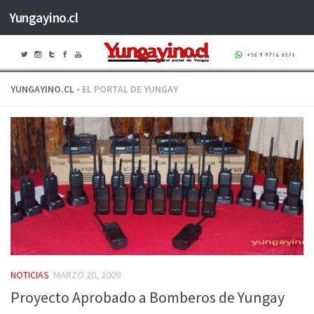
Yungayino.cl
Saltar al contenido
YUNGAYINO.CL
• EL PORTAL DE YUNGAY
NOTICIAS
MARZO 20, 2009
Proyecto Aprobado a Bomberos de Yungay