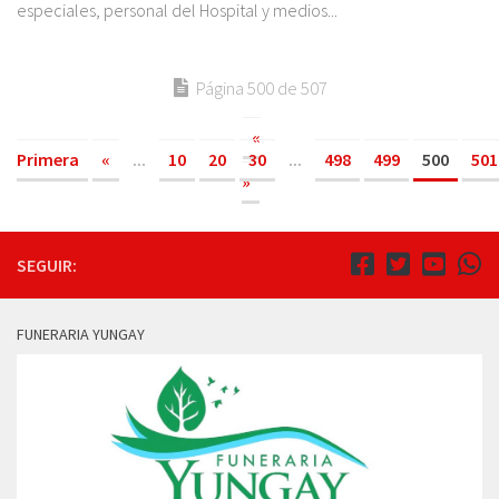
especiales, personal del Hospital y medios...
Página 500 de 507
«
Primera
«
...
10
20
30
...
498
499
500
501
»
SEGUIR:
FUNERARIA YUNGAY