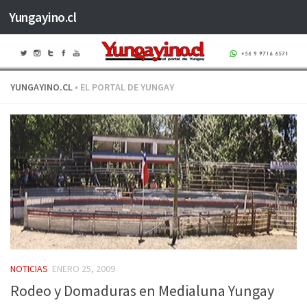
Yungayino.cl
Saltar al contenido
YUNGAYINO.CL
• EL PORTAL DE YUNGAY
NOTICIAS
ENERO 25, 2009
Rodeo y Domaduras en Medialuna Yungay