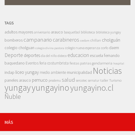
TAGS
adultos mayores
arauco
aniversario
basquetbol
biblioteca
biblioteca yungay
campanario
carabineros
cholguán
bomberos
chillan
cesfam
colegio cholguan
daem
colegio nueva esperanza
corfo
colegio divina pastora
Deporte
educacion
deportes
escuela fernando
dia del niño
dideco
baquedano
Eventos
feria costumbrista
gendarmeria
fiestas patrias
hospital
Noticias
liceo yungay
indap
municipalidad
medio ambiente
salud
pemuco
paneles arauco
taller
Turismo
prodemu
sercotec
sernatur
yungay
yungayino
yungayino.cl
Ñuble
MÁS