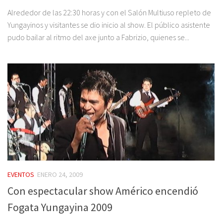
Alrededor de las 22:30 horas y con el Salón Multiuso repleto de
Yungayinos y visitantes se dio inicio al show. El público asistente
pudo bailar al ritmo del axe junto a Fabrizio, quienes se...
EVENTOS
ENERO 24, 2009
Con espectacular show Américo encendió
Fogata Yungayina 2009