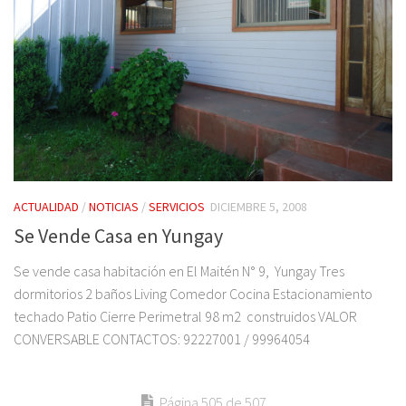
ACTUALIDAD
/
NOTICIAS
/
SERVICIOS
DICIEMBRE 5, 2008
Se Vende Casa en Yungay
Se vende casa habitación en El Maitén N° 9, Yungay Tres
dormitorios 2 baños Living Comedor Cocina Estacionamiento
techado Patio Cierre Perimetral 98 m2 construidos VALOR
CONVERSABLE CONTACTOS: 92227001 / 99964054
Página 505 de 507