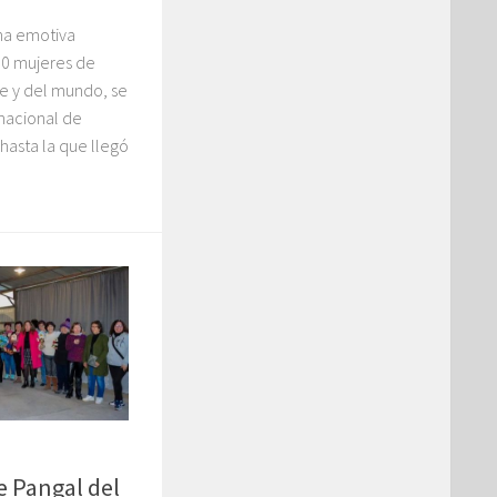
una emotiva
0 mujeres de
le y del mundo, se
rnacional de
 hasta la que llegó
e Pangal del