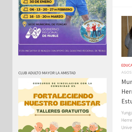
EDUC
AGOST
CLUB ADULTO MAYOR LA AMISTAD
Mun
Herr
Est
Yunga
Herre
Unive