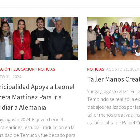
ACIÓN
/
EDUCACION
/
NOTICIAS
NOTICIAS
AGOSTO 31, 2024
O 31, 2024
Taller Manos Crea
icipalidad Apoya a Leonel
Yungay, agosto 2024: En l
era Martínez Para ir a
Templado se realizó la ex
udiar a Alemania
trabajos realizados por la
taller manos creativas, in
y, agosto 2024: El joven Leonel
asistió el alcalde Rafael Ci
ra Martínez, estudia Traducción en la
rsidad de Temuco y fue becado para