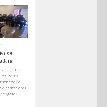
24
iva de
dadana
a viernes 30 de
e realizó una
e Bomberos de
a organizaciones
tregarles...