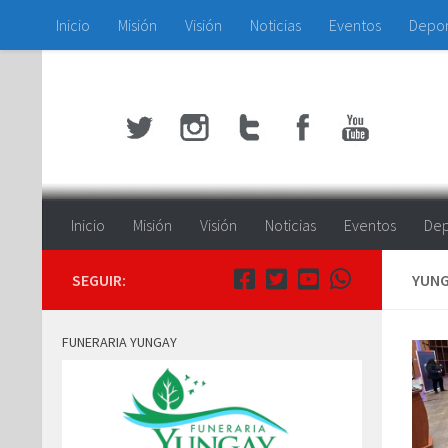
Inicio
Misión
Visión
Noticias
Eventos
Depo
Saltar al contenido
Inicio
Misión
Visión
Noticias
Eventos
Dep
SEGUIR:
YUNG
FUNERARIA YUNGAY