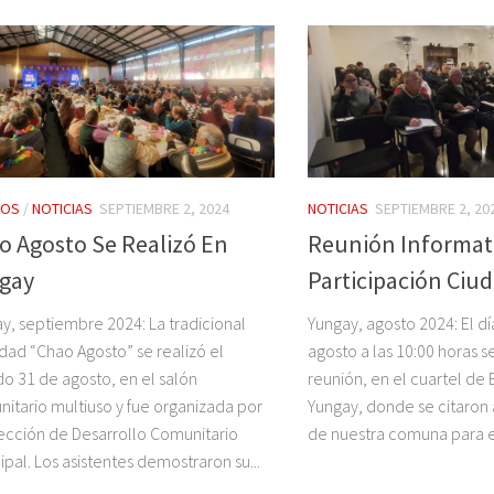
TOS
/
NOTICIAS
SEPTIEMBRE 2, 2024
NOTICIAS
SEPTIEMBRE 2, 20
o Agosto Se Realizó En
Reunión Informat
gay
Participación Ciu
y, septiembre 2024: La tradicional
Yungay, agosto 2024: El dí
idad “Chao Agosto” se realizó el
agosto a las 10:00 horas s
o 31 de agosto, en el salón
reunión, en el cuartel d
itario multiuso y fue organizada por
Yungay, donde se citaron 
rección de Desarrollo Comunitario
de nuestra comuna para en
ipal. Los asistentes demostraron su...