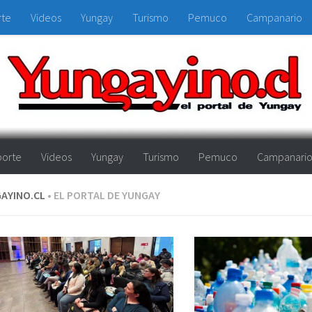
rte
Videos
Yungay
Turismo
Pemuco
Campanario
orte
Videos
Yungay
Turismo
Pemuco
Campanari
AYINO.CL
• EL PORTAL DE YUNGAY