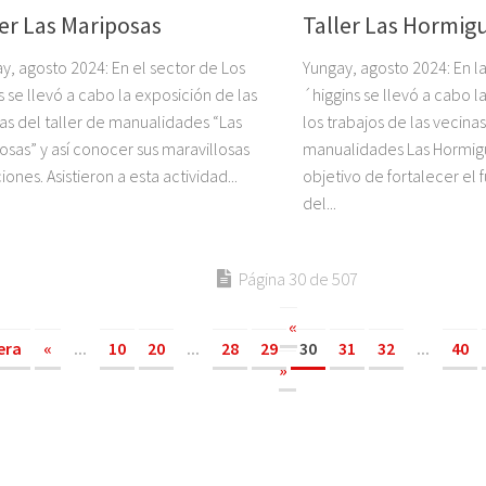
ler Las Mariposas
Taller Las Hormigu
y, agosto 2024: En el sector de Los
Yungay, agosto 2024: En 
 se llevó a cabo la exposición de las
´higgins se llevó a cabo l
as del taller de manualidades “Las
los trabajos de las vecinas
osas” y así conocer sus maravillosas
manualidades Las Hormigu
iones. Asistieron a esta actividad...
objetivo de fortalecer el
del...
Página 30 de 507
«
era
«
...
10
20
...
28
29
30
31
32
...
40
»