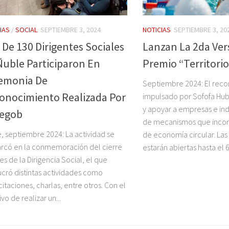
IAS
/
SOCIAL
SEPTIEMBRE 3, 2024
NOTICIAS
SEPTIEMBRE 3, 20
 De 130 Dirigentes Sociales
Lanzan La 2da Ver
Ñuble Participaron En
Premio “Territorio
emonia De
Septiembre 2024: El reco
onocimiento Realizada Por
impulsado por Sofofa Hu
y apoyar a empresas e indu
egob
de mecanismos que inco
, septiembre 2024: La actividad se
de economía circular. Las
rcó en la conmemoración del cierre
estarán abiertas hasta el 6.
es de la Dirigencia Social, el que
ucró distintas actividades como
itaciones, charlas, entre otros. Con el
vo de realizar un...