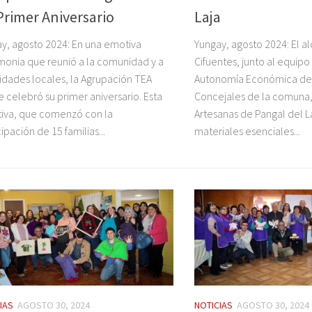
Primer Aniversario
Laja
y, agosto 2024: En una emotiva
Yungay, agosto 2024: El a
onia que reunió a la comunidad y a
Cifuentes, junto al equip
idades locales, la Agrupación TEA
Autonomía Económica de l
 celebró su primer aniversario. Esta
Concejales de la comuna, v
ativa, que comenzó con la
Artesanas de Pangal del L
cipación de 15 familias...
materiales esenciales...
IAS
AGOSTO 30, 2024
NOTICIAS
AGOSTO 30, 2024