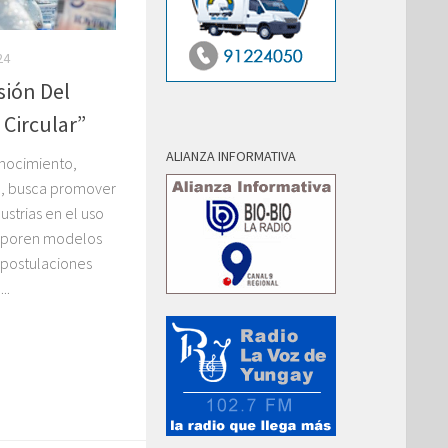
24
sión Del
 Circular”
ALIANZA INFORMATIVA
nocimiento,
b, busca promover
strias en el uso
rporen modelos
 postulaciones
..