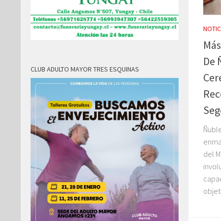
NOTIC
Más
De 
CLUB ADULTO MAYOR TRES ESQUINAS
Cer
Rec
Seg
Ñuble
enma
del M
invol
capac
objeti