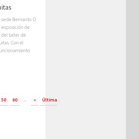
itas
la sede Bernardo O
a exposición de
 del taller de
itas. Con el
 funcionamiento
50
60
...
»
Última