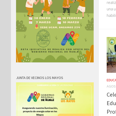
reali
una u
habil
JUNTA DE VECINOS LOS MAYOS
EDUC
AGOST
Cele
Edu
Pro