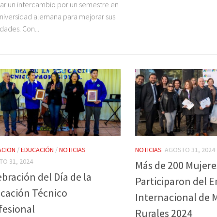
zar un intercambio por un semestre en
niversidad alemana para mejorar sus
idades. Con...
ACION
/
EDUCACIÓN
/
NOTICIAS
NOTICIAS
AGOSTO 31, 2024
O 31, 2024
Más de 200 Mujere
bración del Día de la
Participaron del 
cación Técnico
Internacional de 
fesional
Rurales 2024