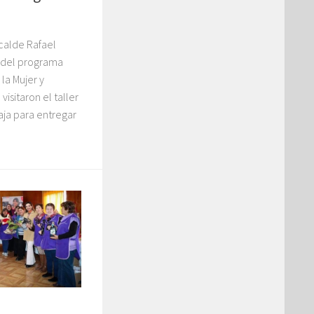
lcalde Rafael
o del programa
a Mujer y
isitaron el taller
aja para entregar