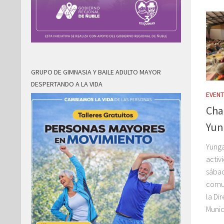
GRUPO DE GIMNASIA Y BAILE ADULTO MAYOR
DESPERTANDO A LA VIDA
EVEN
Cha
Yun
Yunga
activ
sábad
comun
la Di
Munic