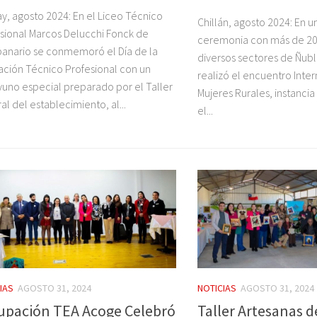
y, agosto 2024: En el Liceo Técnico
Chillán, agosto 2024: En 
sional Marcos Delucchi Fonck de
ceremonia con más de 20
nario se conmemoró el Día de la
diversos sectores de Ñub
ción Técnico Profesional con un
realizó el encuentro Inte
uno especial preparado por el Taller
Mujeres Rurales, instancia
al del establecimiento, al...
el...
IAS
AGOSTO 31, 2024
NOTICIAS
AGOSTO 31, 2024
upación TEA Acoge Celebró
Taller Artesanas d