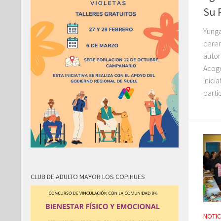
Su 
Yunga
cerem
autor
Acoge
inici
parti
CLUB DE ADULTO MAYOR LOS COPIHUES
NOTIC