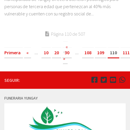
personas de tercera edad que pertenezcan al 40% más
vulnerable y cuenten con su registro social de...
Página 110 de 507
«
Primera
«
...
10
20
30
...
108
109
110
111
»
SEGUIR:
FUNERARIA YUNGAY