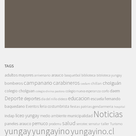
TAGS
adultos mayores
arauco
aniversario
basquetbol
biblioteca
biblioteca yungay
campanario
carabineros
cholguán
bomberos
chillan
cesfam
colegio cholguan
daem
colegio nueva esperanza
corfo
colegio divina pastora
Deporte
educacion
deportes
escuela fernando
dia del niño
dideco
baquedano
Eventos
feria costumbrista
gendarmeria
fiestas patrias
hospital
Noticias
liceo yungay
indap
municipalidad
medio ambiente
salud
pemuco
paneles arauco
taller
Turismo
prodemu
sercotec
sernatur
yungay
yungayino
yungayino.cl