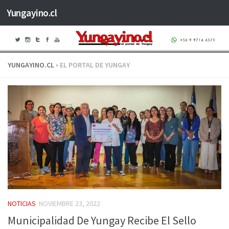
Yungayino.cl
Saltar al contenido
YUNGAYINO.CL
• EL PORTAL DE YUNGAY
NOTICIAS
NOVIEMBRE 23, 2022
Municipalidad De Yungay Recibe El Sello