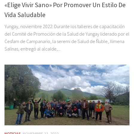
«Elige Vivir Sano» Por Promover Un Estilo De
Vida Saludable
Yungay, noviembre 2022: Durante los talleres de capacitación
del Comité de Promoción de la Salud de Yungay liderado por el
Cesfam de Campanario, la seremi de Salud de Ñuble, Ximena
Salinas, entregó al alcalde,...
NOTICIAS
NOVIEMBRE 22, 2022