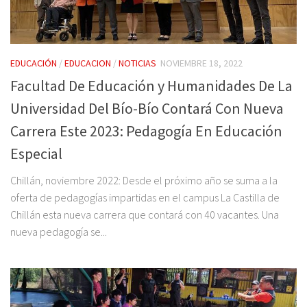
EDUCACIÓN
/
EDUCACION
/
NOTICIAS
NOVIEMBRE 18, 2022
Facultad De Educación y Humanidades De La
Universidad Del Bío-Bío Contará Con Nueva
Carrera Este 2023: Pedagogía En Educación
Especial
Chillán, noviembre 2022: Desde el próximo año se suma a la
oferta de pedagogías impartidas en el campus La Castilla de
Chillán esta nueva carrera que contará con 40 vacantes. Una
nueva pedagogía se...