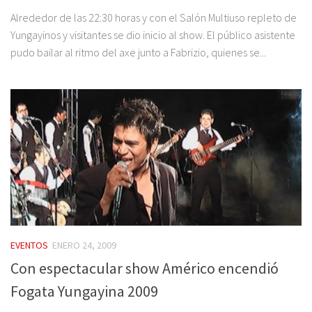
Alrededor de las 22:30 horas y con el Salón Multiuso repleto de
Yungayinos y visitantes se dio inicio al show. El público asistente
pudo bailar al ritmo del axe junto a Fabrizio, quienes se...
EVENTOS
ENERO 24, 2009
Con espectacular show Américo encendió
Fogata Yungayina 2009