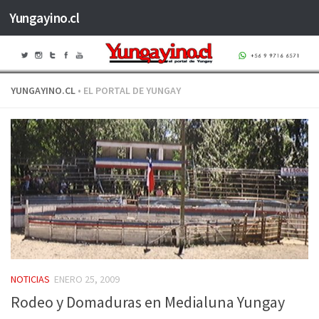
Yungayino.cl
Saltar al contenido
YUNGAYINO.CL
• EL PORTAL DE YUNGAY
NOTICIAS
ENERO 25, 2009
Rodeo y Domaduras en Medialuna Yungay