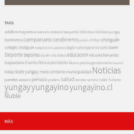
TAGS
adultos mayores
arauco
aniversario
basquetbol
biblioteca
biblioteca yungay
campanario
carabineros
cholguán
bomberos
chillan
cesfam
colegio cholguan
daem
colegio nueva esperanza
corfo
colegio divina pastora
Deporte
educacion
deportes
escuela fernando
dia del niño
dideco
baquedano
Eventos
feria costumbrista
gendarmeria
fiestas patrias
hospital
Noticias
liceo yungay
indap
municipalidad
medio ambiente
salud
pemuco
paneles arauco
taller
Turismo
prodemu
sercotec
sernatur
yungay
yungayino
yungayino.cl
Ñuble
MÁS