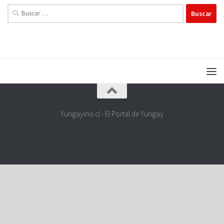
Buscar:
Yungayino.cl - El Portal de Yungay