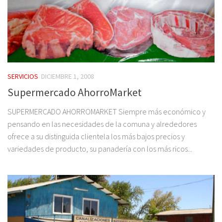
SERVICIOS
DICIEMBRE 1, 2008
Supermercado AhorroMarket
SUPERMERCADO AHORROMARKET Siempre más económico y
pensando en las necesidades de la comuna y alrededores
ofrece a su distinguida clientela los más bajos precios y
variedades de producto, su panadería con los más ricos...