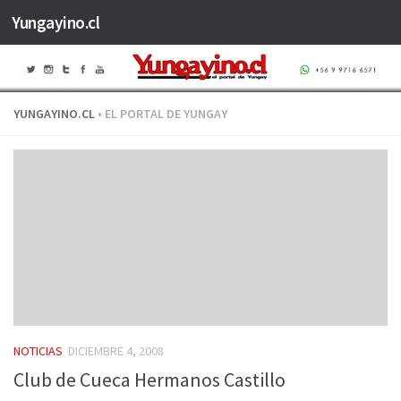
Yungayino.cl
Saltar al contenido
YUNGAYINO.CL
• EL PORTAL DE YUNGAY
NOTICIAS
DICIEMBRE 4, 2008
Club de Cueca Hermanos Castillo