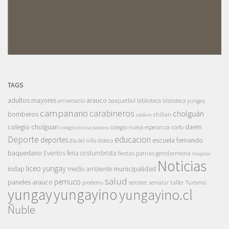
TAGS
adultos mayores
arauco
aniversario
basquetbol
biblioteca
biblioteca yungay
campanario
carabineros
cholguán
bomberos
chillan
cesfam
colegio cholguan
daem
colegio nueva esperanza
corfo
colegio divina pastora
Deporte
educacion
deportes
escuela fernando
dia del niño
dideco
baquedano
Eventos
feria costumbrista
gendarmeria
fiestas patrias
hospital
Noticias
liceo yungay
indap
municipalidad
medio ambiente
salud
pemuco
paneles arauco
taller
Turismo
prodemu
sercotec
sernatur
yungay
yungayino
yungayino.cl
Ñuble