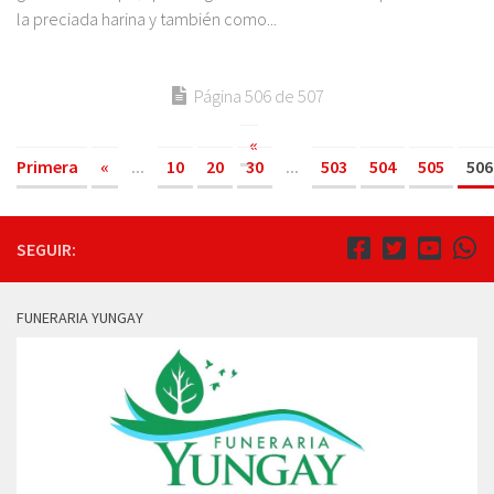
la preciada harina y también como...
Página 506 de 507
«
Primera
«
...
10
20
30
...
503
504
505
506
SEGUIR:
FUNERARIA YUNGAY