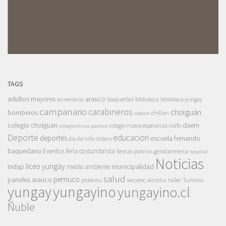
TAGS
adultos mayores
arauco
aniversario
basquetbol
biblioteca
biblioteca yungay
campanario
carabineros
cholguán
bomberos
chillan
cesfam
colegio cholguan
daem
colegio nueva esperanza
corfo
colegio divina pastora
Deporte
educacion
deportes
escuela fernando
dia del niño
dideco
baquedano
Eventos
feria costumbrista
gendarmeria
fiestas patrias
hospital
Noticias
liceo yungay
indap
municipalidad
medio ambiente
salud
pemuco
paneles arauco
taller
Turismo
prodemu
sercotec
sernatur
yungay
yungayino
yungayino.cl
Ñuble