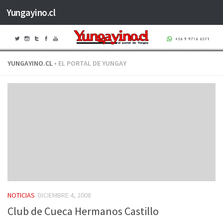
Yungayino.cl
Saltar al contenido
YUNGAYINO.CL
• EL PORTAL DE YUNGAY
NOTICIAS
DICIEMBRE 4, 2008
Club de Cueca Hermanos Castillo