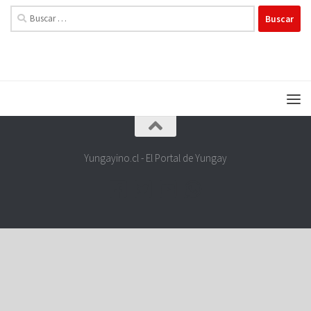
Buscar:
Yungayino.cl - El Portal de Yungay