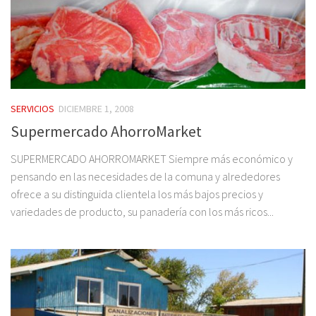
SERVICIOS
DICIEMBRE 1, 2008
Supermercado AhorroMarket
SUPERMERCADO AHORROMARKET Siempre más económico y
pensando en las necesidades de la comuna y alrededores
ofrece a su distinguida clientela los más bajos precios y
variedades de producto, su panadería con los más ricos...