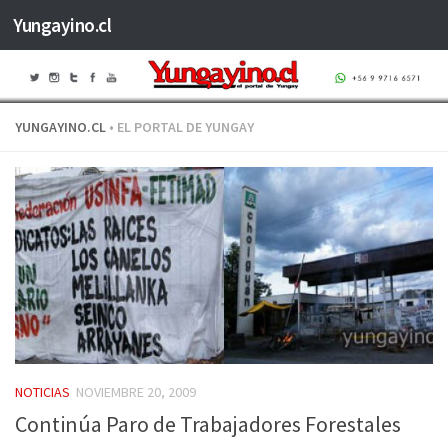
Yungayino.cl
Saltar al contenido
YUNGAYINO.CL
• EL PORTAL DE YUNGAY
NOTICIAS
NOVIEMBRE 20, 2009
Continúa Paro de Trabajadores Forestales