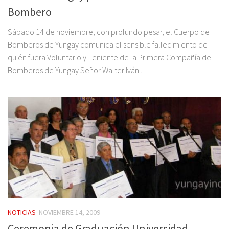
Bombero
Sábado 14 de noviembre, con profundo pesar, el Cuerpo de
Bomberos de Yungay comunica el sensible fallecimiento de
quién fuera Voluntario y Teniente de la Primera Compañía de
Bomberos de Yungay Señor Walter Iván...
NOTICIAS
NOVIEMBRE 14, 2009
Ceremonia de Graduación Universidad