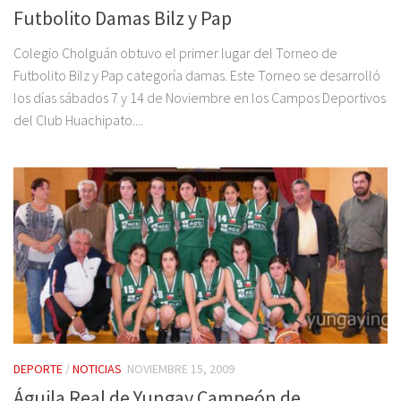
Futbolito Damas Bilz y Pap
Colegio Cholguán obtuvo el primer lugar del Torneo de
Futbolito Bilz y Pap categoría damas. Este Torneo se desarrolló
los días sábados 7 y 14 de Noviembre en los Campos Deportivos
del Club Huachipato....
DEPORTE
/
NOTICIAS
NOVIEMBRE 15, 2009
Águila Real de Yungay Campeón de