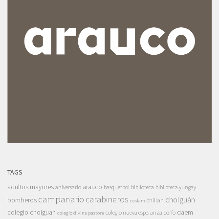
TAGS
adultos mayores
arauco
aniversario
basquetbol
biblioteca
biblioteca yungay
campanario
carabineros
cholguán
bomberos
chillan
cesfam
colegio cholguan
daem
colegio nueva esperanza
corfo
colegio divina pastora