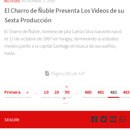
NOTICIAS
NOVIEMBRE 2, 2009
El Charro de Ñuble Presenta Los Videos de su
Sexta Producción
El Charro de Ñuble, nombre de pila Carlos Silva Garavito nació
el 11 de octubre de 1967 en Yungay; terminando su estudios
medios partió a la capital Santiago en busca de sus sueños,
hasta...
Página 482 de 507
«
Primera
«
...
10
20
30
...
480
481
482
483
»
SEGUIR: