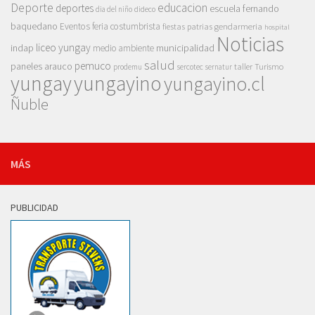
Deporte
educacion
deportes
escuela fernando
dia del niño
dideco
baquedano
Eventos
feria costumbrista
gendarmeria
fiestas patrias
hospital
Noticias
liceo yungay
indap
municipalidad
medio ambiente
salud
pemuco
paneles arauco
taller
Turismo
prodemu
sercotec
sernatur
yungay
yungayino
yungayino.cl
Ñuble
MÁS
PUBLICIDAD