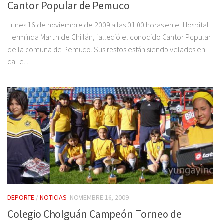
Cantor Popular de Pemuco
Lunes 16 de noviembre de 2009 a las 01:00 horas en el Hospital
Herminda Martin de Chillán, falleció el conocido Cantor Popular
de la comuna de Pemuco. Sus restos están siendo velados en
calle...
DEPORTE
/
NOTICIAS
NOVIEMBRE 16, 2009
Colegio Cholguán Campeón Torneo de