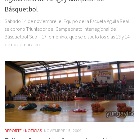
Básquetbol
Sábado 14 de noviembre, el Equipo de la Escuela Águila Real
se corono Triunfador del Campeonato Interregional de
Básquetbol Sub – 17 femenino, que se disputo los días 13 y 14
de noviembre en...
DEPORTE
/
NOTICIAS
NOVIEMBRE 15, 2009