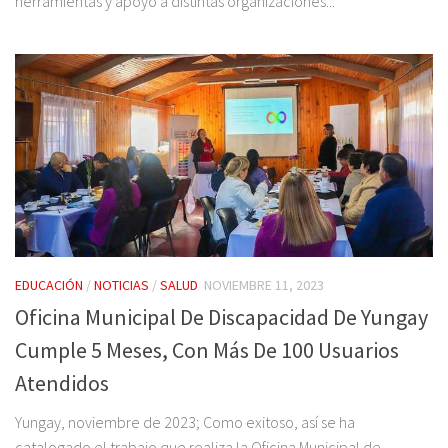
herramientas y apoyo a distintas organizaciones...
EDUCACIÓN
/
NOTICIAS
/
SALUD
NOVIEMBRE 11, 2023
Oficina Municipal De Discapacidad De Yungay
Cumple 5 Meses, Con Más De 100 Usuarios
Atendidos
Yungay, noviembre de 2023; Como exitoso, así se ha
catalogado el trabajo que realiza la Oficina Municipal de