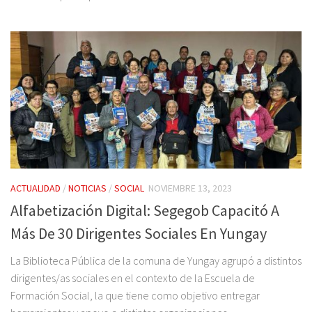
ACTUALIDAD
/
NOTICIAS
/
SOCIAL
NOVIEMBRE 13, 2023
Alfabetización Digital: Segegob Capacitó A
Más De 30 Dirigentes Sociales En Yungay
La Biblioteca Pública de la comuna de Yungay agrupó a distintos
dirigentes/as sociales en el contexto de la Escuela de
Formación Social, la que tiene como objetivo entregar