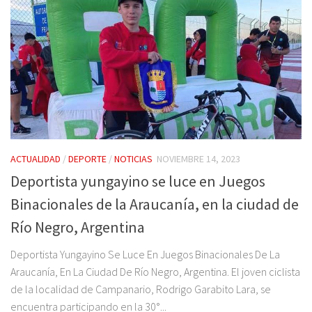
ACTUALIDAD
/
DEPORTE
/
NOTICIAS
NOVIEMBRE 14, 2023
Deportista yungayino se luce en Juegos
Binacionales de la Araucanía, en la ciudad de
Río Negro, Argentina
Deportista Yungayino Se Luce En Juegos Binacionales De La
Araucanía, En La Ciudad De Río Negro, Argentina. El joven ciclista
de la localidad de Campanario, Rodrigo Garabito Lara, se
encuentra participando en la 30°...