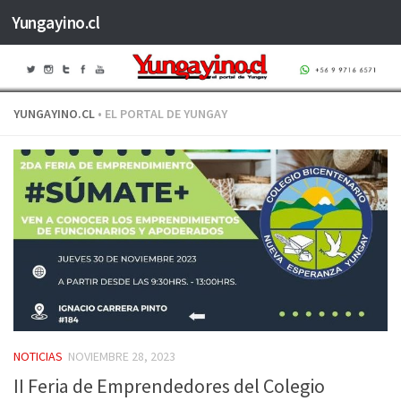
Yungayino.cl
Saltar al contenido
YUNGAYINO.CL
• EL PORTAL DE YUNGAY
NOTICIAS
NOVIEMBRE 28, 2023
II Feria de Emprendedores del Colegio