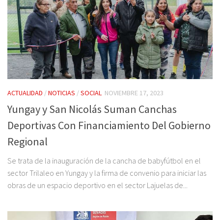
ACTUALIDAD
/
NOTICIAS
/
SOCIAL
NOVIEMBRE 17, 2023
Yungay y San Nicolás Suman Canchas
Deportivas Con Financiamiento Del Gobierno
Regional
Se trata de la inauguración de la cancha de babyfútbol en el
sector Trilaleo en Yungay y la firma de convenio para iniciar las
obras de un espacio deportivo en el sector Lajuelas de...