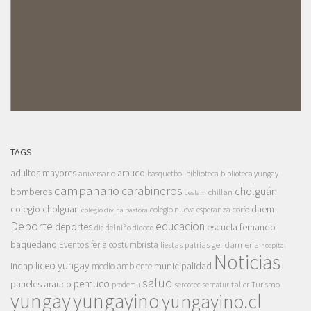
TAGS
adultos mayores
arauco
aniversario
basquetbol
biblioteca
biblioteca yungay
campanario
carabineros
cholguán
bomberos
chillan
cesfam
colegio cholguan
daem
colegio nueva esperanza
corfo
colegio divina pastora
Deporte
educacion
deportes
escuela fernando
dia del niño
dideco
baquedano
Eventos
feria costumbrista
gendarmeria
fiestas patrias
hospital
Noticias
liceo yungay
indap
municipalidad
medio ambiente
salud
pemuco
paneles arauco
taller
Turismo
prodemu
sercotec
sernatur
yungay
yungayino
yungayino.cl