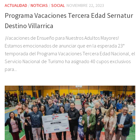
ACTUALIDAD
/
NOTICIAS
/
SOCIAL
NOVIEMBRE 22, 2023
Programa Vacaciones Tercera Edad Sernatur
Destino Villarrica
¡Vacaciones de Ensueño para Nuestros Adultos Mayores!
Estamos emocionados de anunciar que en la esperada 23°
temporada del Programa Vacaciones Tercera Edad Nacional, el
Servicio Nacional de Turismo ha asignado 40 cupos exclusivos
para...