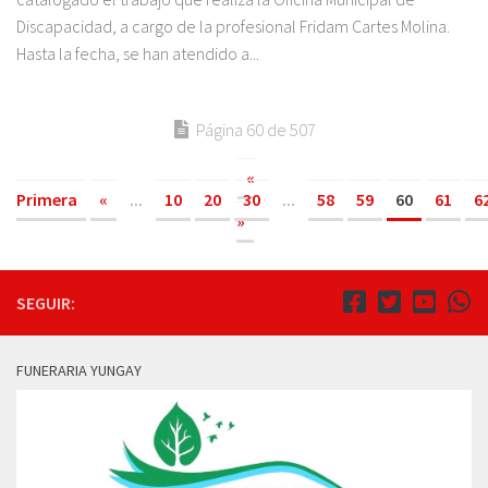
Discapacidad, a cargo de la profesional Fridam Cartes Molina.
Hasta la fecha, se han atendido a...
Página 60 de 507
«
Primera
«
...
10
20
30
...
58
59
60
61
6
»
SEGUIR:
FUNERARIA YUNGAY