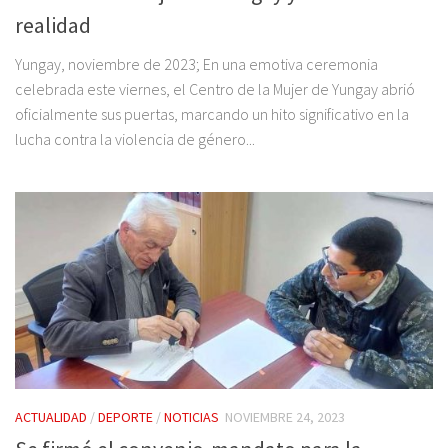
realidad
Yungay, noviembre de 2023; En una emotiva ceremonia
celebrada este viernes, el Centro de la Mujer de Yungay abrió
oficialmente sus puertas, marcando un hito significativo en la
lucha contra la violencia de género...
ACTUALIDAD
/
DEPORTE
/
NOTICIAS
NOVIEMBRE 24, 2023