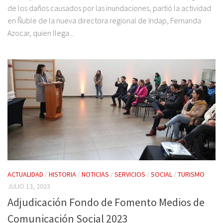
de los daños causados por las inundaciones, partió la actividad
en Ñuble de la nueva directora regional de Indap, Fernanda
Azocar, quien llega...
ACTUALIDAD
/
HISTORIA
/
NOTICIAS
/
SERVICIOS
/
SOCIAL
/
TURISMO
JULIO 13, 2023
Adjudicación Fondo de Fomento Medios de
Comunicación Social 2023