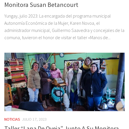
Monitora Susan Betancourt
Yungay, julio 2023: La encargada del programa municipal
Autonomía Económica de la Mujer, Karen Novoa, el
administrador municipal, Guillermo Saavedra y concejales de la
comuna, tuvieron el honor de visitar el taller «Manos de...
NOTICIAS
JULIO 17, 2023
Taller “Lana De Oveja” Junto A Su Monitora