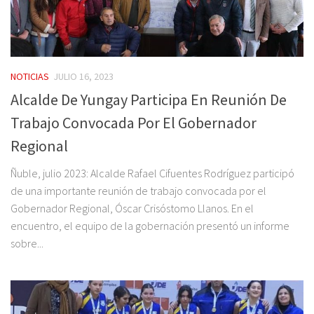
NOTICIAS
JULIO 16, 2023
Alcalde De Yungay Participa En Reunión De
Trabajo Convocada Por El Gobernador
Regional
Ñuble, julio 2023: Alcalde Rafael Cifuentes Rodríguez participó
de una importante reunión de trabajo convocada por el
Gobernador Regional, Óscar Crisóstomo Llanos. En el
encuentro, el equipo de la gobernación presentó un informe
sobre...