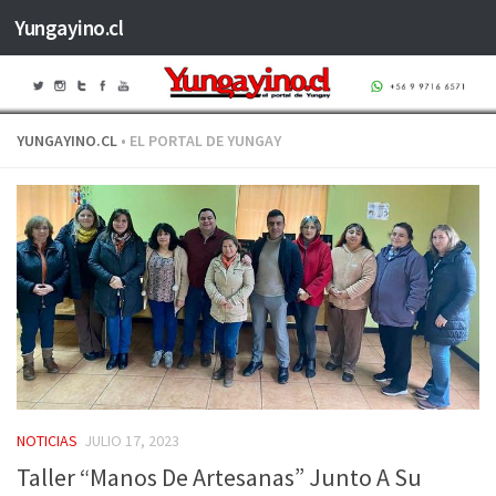
Yungayino.cl
Saltar al contenido
YUNGAYINO.CL
• EL PORTAL DE YUNGAY
NOTICIAS
JULIO 17, 2023
Taller “Manos De Artesanas” Junto A Su