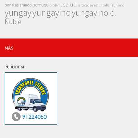
salud
pemuco
paneles arauco
taller
Turismo
prodemu
sercotec
sernatur
yungay
yungayino
yungayino.cl
Ñuble
MÁS
PUBLICIDAD