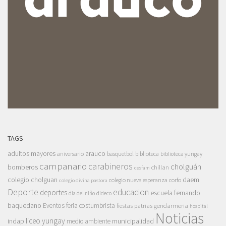
TAGS
adultos mayores
arauco
aniversario
basquetbol
biblioteca
biblioteca yungay
campanario
carabineros
cholguán
bomberos
chillan
cesfam
colegio cholguan
daem
colegio nueva esperanza
corfo
colegio divina pastora
Deporte
educacion
deportes
escuela fernando
dia del niño
dideco
baquedano
Eventos
feria costumbrista
gendarmeria
fiestas patrias
hospital
Noticias
liceo yungay
indap
municipalidad
medio ambiente