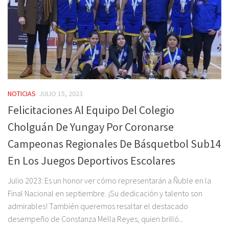
NOTICIAS
JULIO 15, 2023
Felicitaciones Al Equipo Del Colegio
Cholguán De Yungay Por Coronarse
Campeonas Regionales De Básquetbol Sub14
En Los Juegos Deportivos Escolares
Julio 2023: Es un honor ver cómo representarán a Ñuble en la
Final Nacional en septiembre. ¡Su dedicación y talento son
admirables! También queremos resaltar el destacado
desempeño de Constanza Mella Reyes, quien brilló...