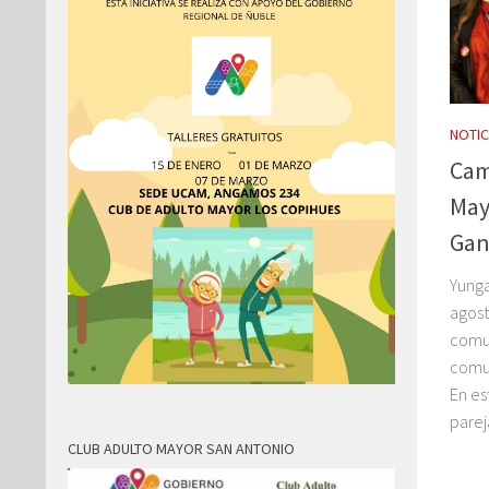
NOTIC
Cam
May
Gan
Yunga
agost
comu
comun
En es
parej
CLUB ADULTO MAYOR SAN ANTONIO