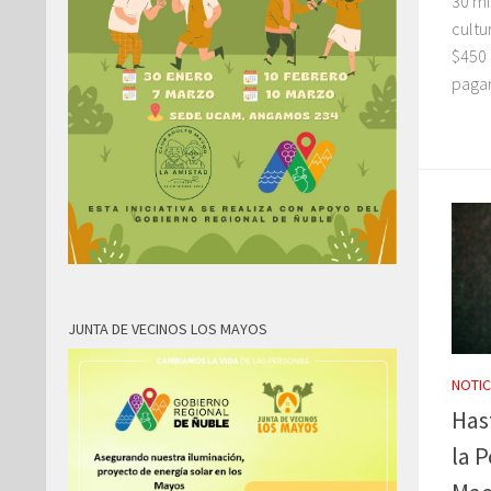
30 mi
cultu
$450 
pagar
JUNTA DE VECINOS LOS MAYOS
NOTIC
Has
la 