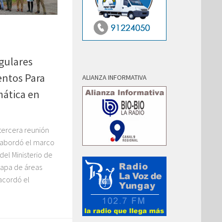
egulares
entos Para
ALIANZA INFORMATIVA
mática en
 tercera reunión
abordó el marco
del Ministerio de
 mapa de áreas
 acordó el