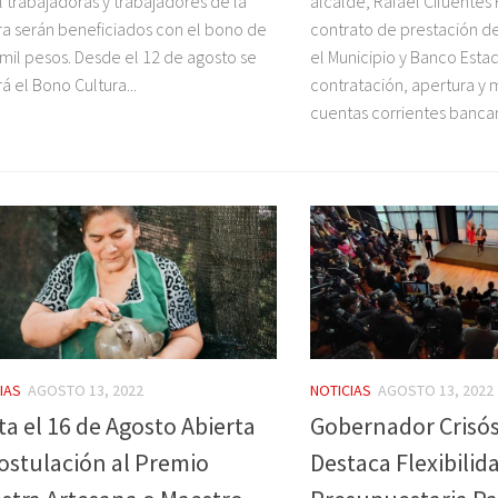
l trabajadoras y trabajadores de la
alcalde, Rafael Cifuentes
ra serán beneficiados con el bono de
contrato de prestación de
mil pesos. Desde el 12 de agosto se
el Municipio y Banco Esta
á el Bono Cultura...
contratación, apertura y
cuentas corrientes bancari
IAS
AGOSTO 13, 2022
NOTICIAS
AGOSTO 13, 2022
ta el 16 de Agosto Abierta
Gobernador Crisó
Postulación al Premio
Destaca Flexibilid