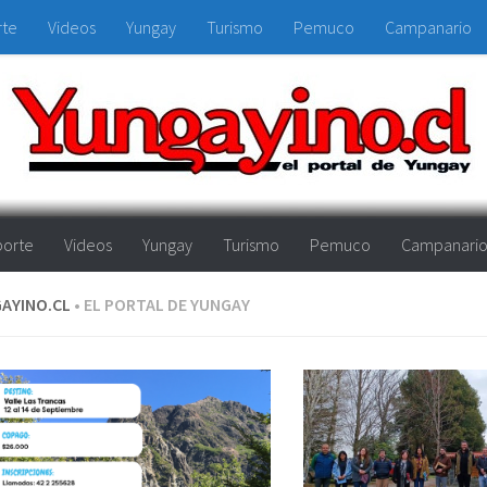
rte
Videos
Yungay
Turismo
Pemuco
Campanario
orte
Videos
Yungay
Turismo
Pemuco
Campanari
AYINO.CL
• EL PORTAL DE YUNGAY