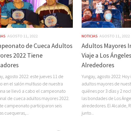
IAS
AGOSTO 11, 2022
NOTICIAS
AGOSTO 11, 2022
peonato de Cueca Adultos
Adultos Mayores I
ores 2022 Tiene
Viaje a Los Ángeles
adores
Alrededores
y, agosto 2022: este jueves 11 de
Yungay, agosto 2022: Hoy i
o en el salón multiuso de nuestra
adultos mayores de nues
na se llevó a cabo el campeonato
quiénes por 3 días y 2 noc
al de cueca adultos mayores 2022.
las bondades de Los Ángel
te campeonato participaron seis
alrededores. El Alcalde, R
as cuequeras,...
junto...