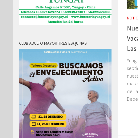
NOTIC
Nue
Vac
CLUB ADULTO MAYOR TRES ESQUINAS
Las
Yunga
septi
nuest
marav
de La
Debe 