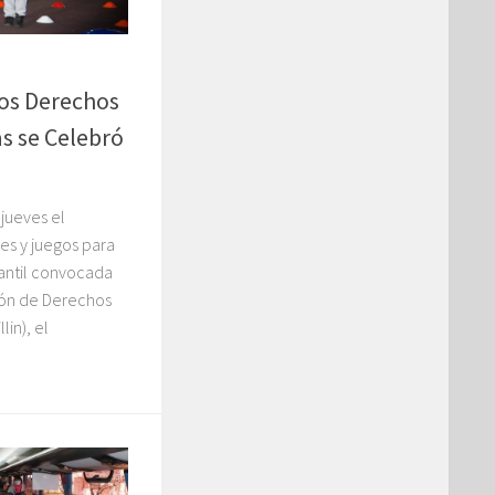
 los Derechos
as se Celebró
 jueves el
res y juegos para
fantil convocada
ión de Derechos
lin), el