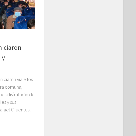
niciaron
 y
niciaron viaje los
tra comuna,
hes disfrutarán de
es y sus
afael Cifuentes,