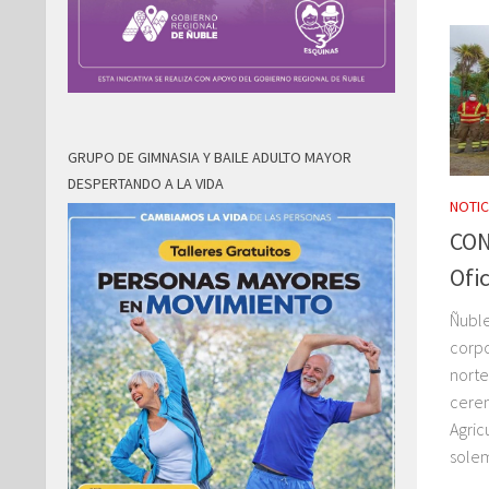
GRUPO DE GIMNASIA Y BAILE ADULTO MAYOR
DESPERTANDO A LA VIDA
NOTIC
CON
Ofi
Ñuble
corpo
norte
cerem
Agric
solem