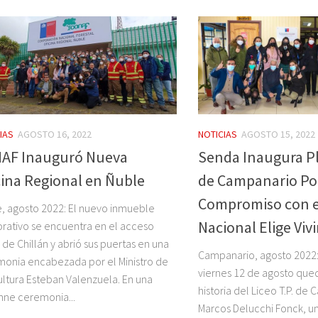
IAS
AGOSTO 16, 2022
NOTICIAS
AGOSTO 15, 2022
AF Inauguró Nueva
Senda Inaugura Pl
cina Regional en Ñuble
de Campanario Po
Compromiso con e
, agosto 2022: El nuevo inmueble
Nacional Elige Viv
rativo se encuentra en el acceso
 de Chillán y abrió sus puertas en una
Campanario, agosto 2022:
onia encabezada por el Ministro de
viernes 12 de agosto que
ultura Esteban Valenzuela. En una
historia del Liceo T.P. de
ne ceremonia...
Marcos Delucchi Fonck, un