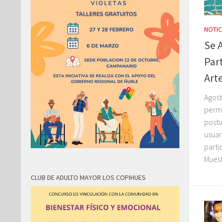
NOTIC
Se 
Par
Art
Agost
perma
postu
usuar
parti
Muest
CLUB DE ADULTO MAYOR LOS COPIHUES