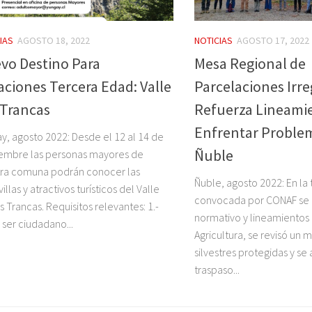
IAS
AGOSTO 18, 2022
NOTICIAS
AGOSTO 17, 2022
vo Destino Para
Mesa Regional de
aciones Tercera Edad: Valle
Parcelaciones Irr
 Trancas
Refuerza Lineami
Enfrentar Proble
y, agosto 2022: Desde el 12 al 14 de
Ñuble
embre las personas mayores de
ra comuna podrán conocer las
Ñuble, agosto 2022: En la
illas y atractivos turísticos del Valle
convocada por CONAF se 
s Trancas. Requisitos relevantes: 1.-
normativo y lineamientos 
ser ciudadano...
Agricultura, se revisó un
silvestres protegidas y se
traspaso...