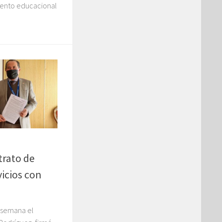
miento educacional
trato de
icios con
a semana el