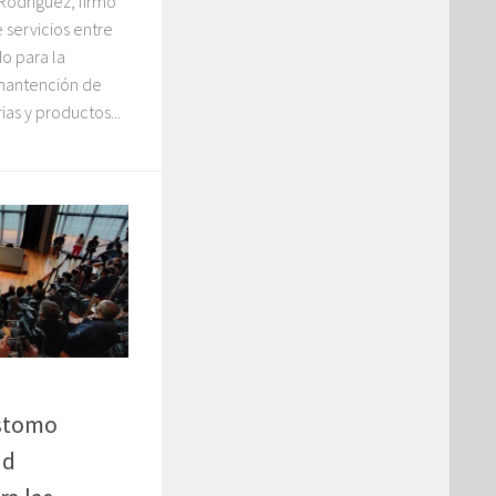
 Rodríguez, firmó
 servicios entre
do para la
 mantención de
as y productos...
stomo
ad