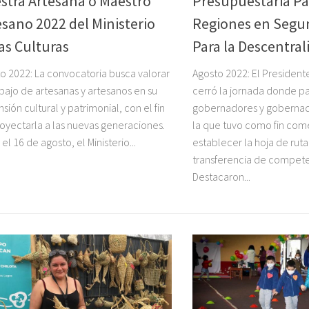
stra Artesana o Maestro
Presupuestaria Pa
esano 2022 del Ministerio
Regiones en Segu
las Culturas
Para la Descentral
o 2022: La convocatoria busca valorar
Agosto 2022: El President
abajo de artesanas y artesanos en su
cerró la jornada donde pa
sión cultural y patrimonial, con el fin
gobernadores y gobernad
oyectarla a las nuevas generaciones.
la que tuvo como fin com
el 16 de agosto, el Ministerio...
establecer la hoja de ruta
transferencia de compete
Destacaron...