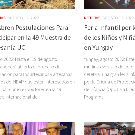
IAS
AGOSTO 12, 2022
NOTICIAS
AGOSTO 12, 2022
Abren Postulaciones Para
Feria Infantil por
ticipar en la 49 Muestra de
de los Niños y Niñ
esanía UC
en Yungay
o 2022: Hasta el 19 de agosto
Yungay, agosto 2022: Este
necerá abierto el proceso de
multiuso se vistió de colo
lación para los artesanos y artesanas
celebrar una gran feria in
ios de INDAP que estén interesados en
por la Oficina de Protecc
cipar como expositores en la 49
de Infancia (Opd Laja Diguil
ra Internacional de...
Programa...