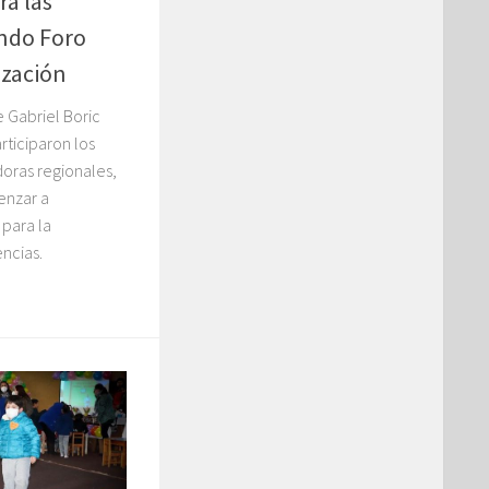
ra las
ndo Foro
ización
e Gabriel Boric
rticiparon los
oras regionales,
enzar a
 para la
ncias.