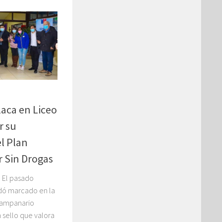
aca en Liceo
r su
l Plan
ir Sin Drogas
 El pasado
dó marcado en la
 Campanario
 sello que valora