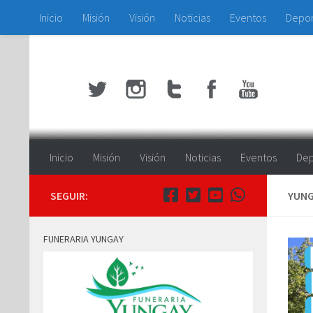
Inicio
Misión
Visión
Noticias
Eventos
Depo
Saltar al contenido
Inicio
Misión
Visión
Noticias
Eventos
Dep
SEGUIR:
YUNG
FUNERARIA YUNGAY