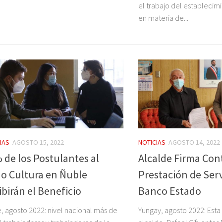
el trabajo del estableci
en materia de...
IAS
AGOSTO 15, 2022
NOTICIAS
AGOSTO 14, 2022
 de los Postulantes al
Alcalde Firma Con
o Cultura en Ñuble
Prestación de Serv
ibirán el Beneficio
Banco Estado
, agosto 2022: nivel nacional más de
Yungay, agosto 2022: Est