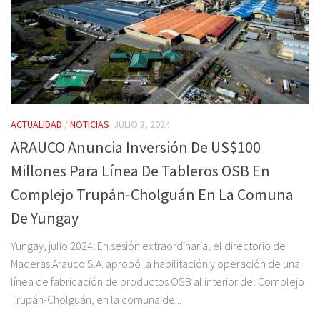
ACTUALIDAD
/
NOTICIAS
JULIO 3, 2024
ARAUCO Anuncia Inversión De US$100
Millones Para Línea De Tableros OSB En
Complejo Trupán-Cholguán En La Comuna
De Yungay
Yungay, julio 2024: En sesión extraordinaria, el directorio de
Maderas Arauco S.A. aprobó la habilitación y operación de una
línea de fabricación de productos OSB al interior del Complejo
Trupán-Cholguán, en la comuna de...