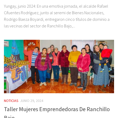
Yungay, junio 2024: En una emotiva jornada, el alcalde Rafael
Cifuentes Rodríguez, junto al seremi de Bienes Nacionales,
Rodrigo Baeza Boyardi, entregaron cinco títulos de dominio a
las vecinas del sector de Ranchillo Bajo,...
NOTICIAS
JUNIO 29, 2024
Taller Mujeres Emprendedoras De Ranchillo
Bajo