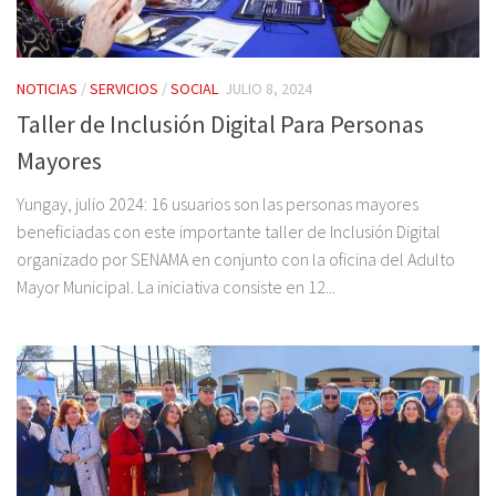
NOTICIAS
/
SERVICIOS
/
SOCIAL
JULIO 8, 2024
Taller de Inclusión Digital Para Personas
Mayores
Yungay, julio 2024: 16 usuarios son las personas mayores
beneficiadas con este importante taller de Inclusión Digital
organizado por SENAMA en conjunto con la oficina del Adulto
Mayor Municipal. La iniciativa consiste en 12...