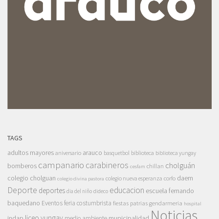
TAGS
adultos mayores
arauco
aniversario
basquetbol
biblioteca
biblioteca yungay
campanario
carabineros
cholguán
bomberos
chillan
cesfam
colegio cholguan
daem
colegio nueva esperanza
corfo
colegio divina pastora
Deporte
educacion
deportes
escuela fernando
dia del niño
dideco
baquedano
Eventos
feria costumbrista
gendarmeria
fiestas patrias
hospital
Noticias
liceo yungay
indap
municipalidad
medio ambiente