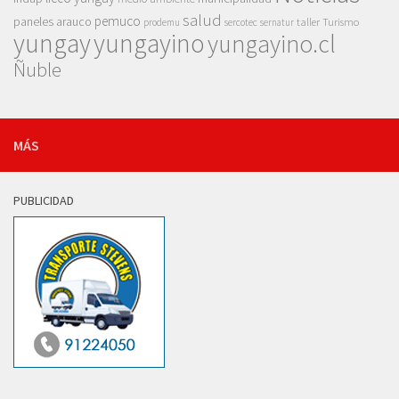
salud
pemuco
paneles arauco
taller
Turismo
prodemu
sercotec
sernatur
yungay
yungayino
yungayino.cl
Ñuble
MÁS
PUBLICIDAD