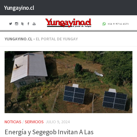
Yungayino.cl
Saltar al contenido
YUNGAYINO.CL
• EL PORTAL DE YUNGAY
NOTICIAS
/
SERVICIOS
JULIO 9, 2024
Energía y Segegob Invitan A Las