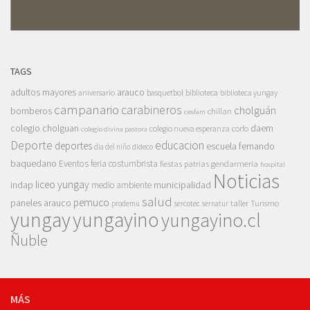
TAGS
adultos mayores
arauco
aniversario
basquetbol
biblioteca
biblioteca yungay
campanario
carabineros
cholguán
bomberos
chillan
cesfam
colegio cholguan
daem
colegio nueva esperanza
corfo
colegio divina pastora
Deporte
educacion
deportes
escuela fernando
dia del niño
dideco
baquedano
Eventos
feria costumbrista
gendarmeria
fiestas patrias
hospital
Noticias
liceo yungay
indap
municipalidad
medio ambiente
salud
pemuco
paneles arauco
taller
Turismo
prodemu
sercotec
sernatur
yungay
yungayino
yungayino.cl
Ñuble
MÁS