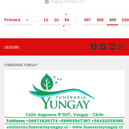
Página 499 de 507
«
Primera
«
...
10
20
30
...
497
498
499
500
»
SEGUIR:
FUNERARIA YUNGAY