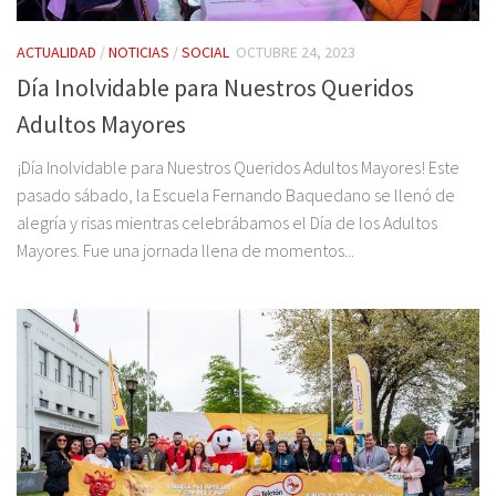
ACTUALIDAD
/
NOTICIAS
/
SOCIAL
OCTUBRE 24, 2023
Día Inolvidable para Nuestros Queridos
Adultos Mayores
¡Día Inolvidable para Nuestros Queridos Adultos Mayores! Este
pasado sábado, la Escuela Fernando Baquedano se llenó de
alegría y risas mientras celebrábamos el Día de los Adultos
Mayores. Fue una jornada llena de momentos...