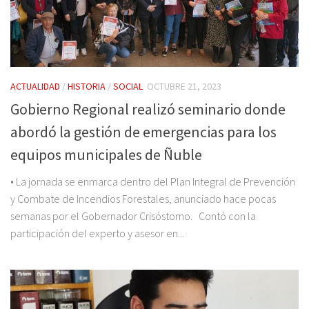
ACTUALIDAD
/
HISTORIA
/
SOCIAL
OCTUBRE 21, 2023
Gobierno Regional realizó seminario donde
abordó la gestión de emergencias para los
equipos municipales de Ñuble
• La jornada se enmarca dentro del Plan Integral de Prevención
y Combate de Incendios Forestales, anunciado hace pocas
semanas por el Gobernador Crisóstomo. Contó con la
participación del experto y asesor en...