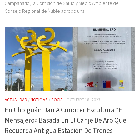
Campanario, la Comisión de Salud y Medio Ambiente del
Consejo Regional de Ñuble aprobó una...
ACTUALIDAD
/
NOTICIAS
/
SOCIAL
OCTUBRE 18, 2023
En Cholguán Dan A Conocer Escultura “El
Mensajero» Basada En El Canje De Aro Que
Recuerda Antigua Estación De Trenes