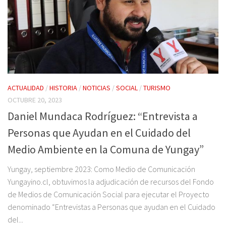
ACTUALIDAD
/
HISTORIA
/
NOTICIAS
/
SOCIAL
/
TURISMO
OCTUBRE 20, 2023
Daniel Mundaca Rodríguez: “Entrevista a
Personas que Ayudan en el Cuidado del
Medio Ambiente en la Comuna de Yungay”
Yungay, septiembre 2023: Como Medio de Comunicación
Yungayino.cl, obtuvimos la adjudicación de recursos del Fondo
de Medios de Comunicación Social para ejecutar el Proyecto
denominado “Entrevistas a Personas que ayudan en el Cuidado
del...