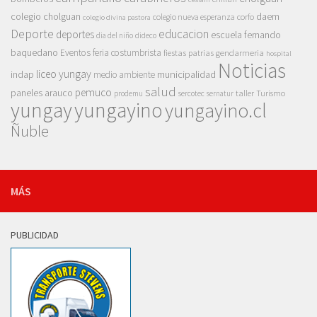
colegio cholguan
daem
colegio nueva esperanza
corfo
colegio divina pastora
Deporte
educacion
deportes
escuela fernando
dia del niño
dideco
baquedano
Eventos
feria costumbrista
gendarmeria
fiestas patrias
hospital
Noticias
liceo yungay
indap
municipalidad
medio ambiente
salud
pemuco
paneles arauco
taller
Turismo
prodemu
sercotec
sernatur
yungay
yungayino
yungayino.cl
Ñuble
MÁS
PUBLICIDAD