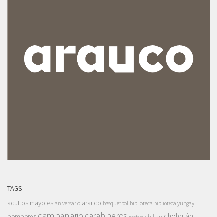
TAGS
adultos mayores
arauco
aniversario
basquetbol
biblioteca
biblioteca yungay
campanario
carabineros
cholguán
bomberos
chillan
cesfam