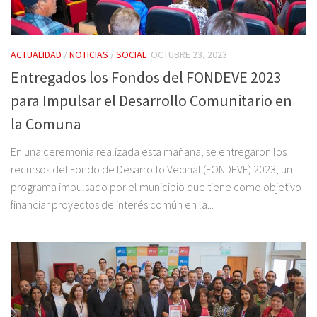
ACTUALIDAD
/
NOTICIAS
/
SOCIAL
OCTUBRE 23, 2023
Entregados los Fondos del FONDEVE 2023
para Impulsar el Desarrollo Comunitario en
la Comuna
En una ceremonia realizada esta mañana, se entregaron los
recursos del Fondo de Desarrollo Vecinal (FONDEVE) 2023, un
programa impulsado por el municipio que tiene como objetivo
financiar proyectos de interés común en la...