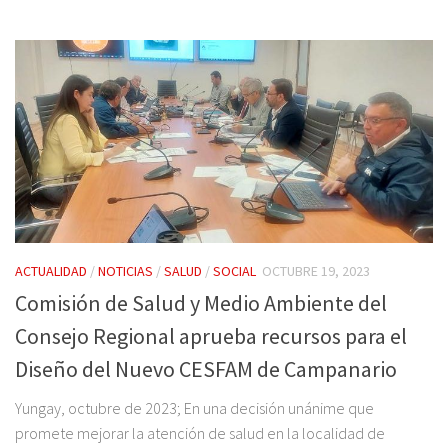
ACTUALIDAD
/
NOTICIAS
/
SALUD
/
SOCIAL
OCTUBRE 19, 2023
Comisión de Salud y Medio Ambiente del
Consejo Regional aprueba recursos para el
Diseño del Nuevo CESFAM de Campanario
Yungay, octubre de 2023; En una decisión unánime que
promete mejorar la atención de salud en la localidad de