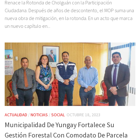
Renace la Rotonda de Cholguán con la Participación
Ciudadana. Después de años de descontento, el MOP suma una
nueva obra de mitigación, en la rotonda. En un acto que marca
un nuevo capítulo en...
ACTUALIDAD
/
NOTICIAS
/
SOCIAL
OCTUBRE 18, 2023
Municipalidad De Yungay Fortalece Su
Gestión Forestal Con Comodato De Parcela