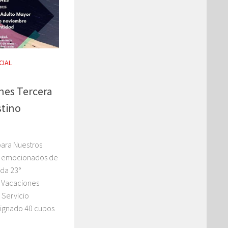
CIAL
nes Tercera
stino
ara Nuestros
s emocionados de
ada 23°
 Vacaciones
 Servicio
signado 40 cupos