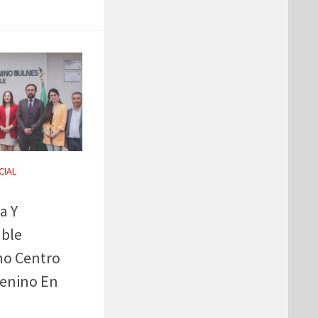
CIAL
a Y
ble
no Centro
menino En