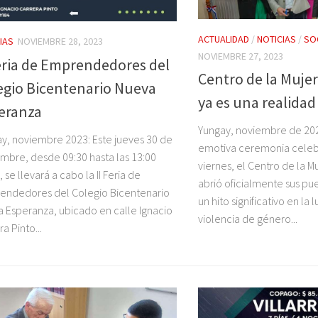
ACTUALIDAD
/
NOTICIAS
/
SO
IAS
NOVIEMBRE 28, 2023
NOVIEMBRE 27, 2023
Feria de Emprendedores del
Centro de la Muje
egio Bicentenario Nueva
ya es una realidad
eranza
Yungay, noviembre de 202
y, noviembre 2023: Este jueves 30 de
emotiva ceremonia celeb
mbre, desde 09:30 hasta las 13:00
viernes, el Centro de la M
 se llevará a cabo la II Feria de
abrió oficialmente sus p
endedores del Colegio Bicentenario
un hito significativo en la 
 Esperanza, ubicado en calle Ignacio
violencia de género...
a Pinto...