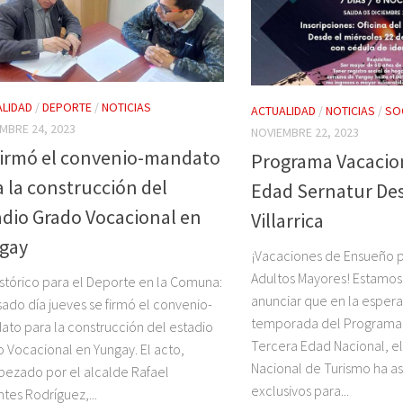
LIDAD
/
DEPORTE
/
NOTICIAS
ACTUALIDAD
/
NOTICIAS
/
SO
MBRE 24, 2023
NOVIEMBRE 22, 2023
firmó el convenio-mandato
Programa Vacacio
a la construcción del
Edad Sernatur De
adio Grado Vocacional en
Villarrica
gay
¡Vacaciones de Ensueño p
Adultos Mayores! Estamo
istórico para el Deporte en la Comuna:
anunciar que en la esper
sado día jueves se firmó el convenio-
temporada del Programa
to para la construcción del estadio
Tercera Edad Nacional, el
 Vocacional en Yungay. El acto,
Nacional de Turismo ha a
ezado por el alcalde Rafael
exclusivos para...
ntes Rodríguez,...