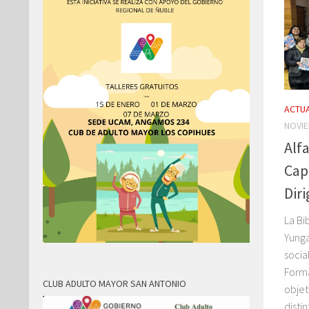
ACTUA
NOVIE
Alf
Cap
Dir
La Bi
Yunga
socia
Forma
CLUB ADULTO MAYOR SAN ANTONIO
objet
disti