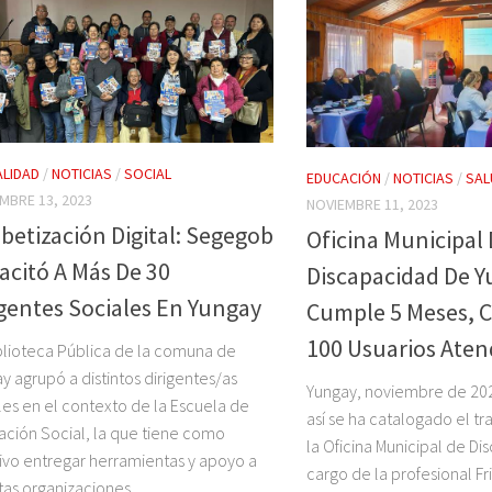
LIDAD
/
NOTICIAS
/
SOCIAL
EDUCACIÓN
/
NOTICIAS
/
SAL
MBRE 13, 2023
NOVIEMBRE 11, 2023
abetización Digital: Segegob
Oficina Municipal
acitó A Más De 30
Discapacidad De 
igentes Sociales En Yungay
Cumple 5 Meses, 
100 Usuarios Aten
blioteca Pública de la comuna de
y agrupó a distintos dirigentes/as
Yungay, noviembre de 20
les en el contexto de la Escuela de
así se ha catalogado el tr
ción Social, la que tiene como
la Oficina Municipal de Di
ivo entregar herramientas y apoyo a
cargo de la profesional F
ntas organizaciones...