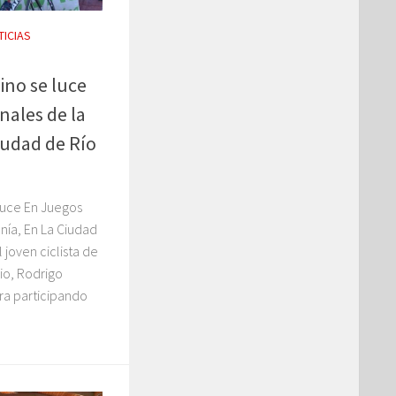
TICIAS
ino se luce
nales de la
iudad de Río
Luce En Juegos
nía, En La Ciudad
 joven ciclista de
io, Rodrigo
ra participando