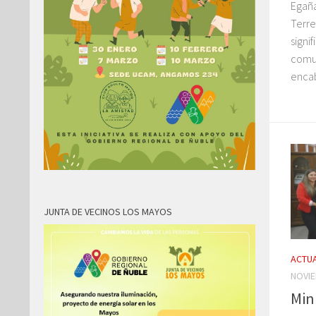
Egaña
Terre
signi
comu
encab
JUNTA DE VECINOS LOS MAYOS
ACTUA
NOVIE
Min