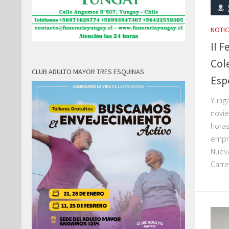
NOTIC
II 
Col
CLUB ADULTO MAYOR TRES ESQUINAS
Esp
Yunga
novie
horas,
empr
Nueva
Carrer