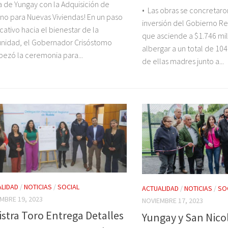
 de Yungay con la Adquisición de
• Las obras se concretaron
no para Nuevas Viviendas! En un paso
inversión del Gobierno R
ficativo hacia el bienestar de la
que asciende a $1.746 mil
nidad, el Gobernador Crisóstomo
albergar a un total de 104
ezó la ceremonia para...
de ellas madres junto a...
LIDAD
/
NOTICIAS
/
SOCIAL
ACTUALIDAD
/
NOTICIAS
/
SO
MBRE 19, 2023
NOVIEMBRE 17, 2023
istra Toro Entrega Detalles
Yungay y San Nic