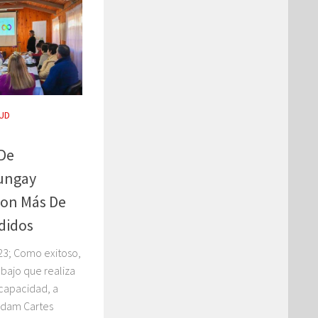
UD
 De
Yungay
Con Más De
didos
23; Como exitoso,
abajo que realiza
scapacidad, a
ridam Cartes