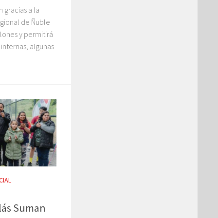
 gracias a la
egional de Ñuble
lones y permitirá
 internas, algunas
CIAL
olás Suman