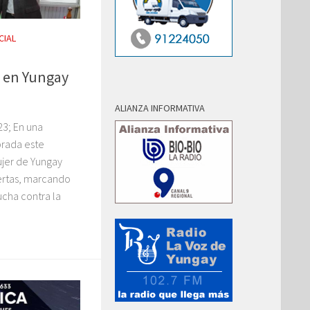
CIAL
r en Yungay
ALIANZA INFORMATIVA
3; En una
rada este
ujer de Yungay
uertas, marcando
lucha contra la