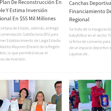
 Plan De Reconstrucción En
Canchas Deportiv
le Y Estima Inversión
Financiamiento D
ional En $55 Mil Millones
Regional
cretaria de Estado, además, entregó
Se trata de la inauguraci
comendación Satisfactoria (RS) para
babyfútbol en el sector Tr
imer Establecimiento de Larga Estadía
la firma de convenio para i
Adultos Mayores (Eleam) de la Región
de un espacio deportivo e
ble, lo que permitirá iniciar el
Lajuelas de...
so de inversión...