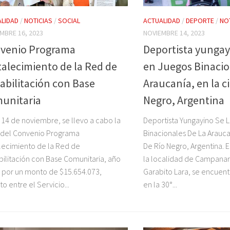
LIDAD
/
NOTICIAS
/
SOCIAL
ACTUALIDAD
/
DEPORTE
/
NO
MBRE 16, 2023
NOVIEMBRE 14, 2023
venio Programa
Deportista yungay
talecimiento de la Red de
en Juegos Binacio
abilitación con Base
Araucanía, en la c
unitaria
Negro, Argentina
a 14 de noviembre, se llevo a cabo la
Deportista Yungayino Se 
 del Convenio Programa
Binacionales De La Arauca
lecimiento de la Red de
De Río Negro, Argentina. El
ilitación con Base Comunitaria, año
la localidad de Campanar
 por un monto de $15.654.073,
Garabito Lara, se encuent
to entre el Servicio...
en la 30°...