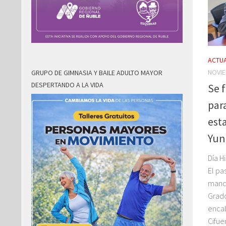
ACTUA
NOVIE
GRUPO DE GIMNASIA Y BAILE ADULTO MAYOR
DESPERTANDO A LA VIDA
Se 
par
est
Yun
Día H
El pa
manda
Grado
encab
Cifue