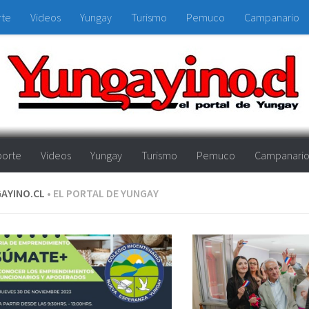
rte
Videos
Yungay
Turismo
Pemuco
Campanario
orte
Videos
Yungay
Turismo
Pemuco
Campanari
AYINO.CL
• EL PORTAL DE YUNGAY