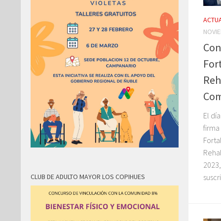
ACTUA
NOVIE
Con
For
Reh
Com
El dí
firma
Forta
Rehab
2023,
CLUB DE ADULTO MAYOR LOS COPIHUES
suscri