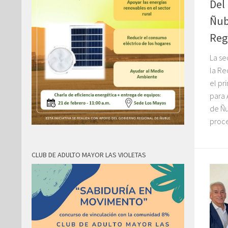
Del
Ñub
Reg
La se
la Re
el pr
para 
de Ñu
proce
CLUB DE ADULTO MAYOR LAS VIOLETAS