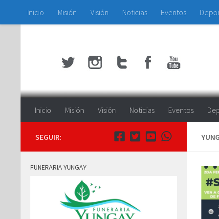
Inicio
Misión
Visión
Noticias
Eventos
Depo
Saltar al contenido
Inicio
Misión
Visión
Noticias
Eventos
Dep
SEGUIR:
YUNG
FUNERARIA YUNGAY