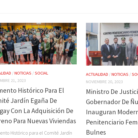
LIDAD
/
NOTICIAS
/
SOCIAL
ACTUALIDAD
/
NOTICIAS
/
SO
MBRE 21, 2023
NOVIEMBRE 20, 2023
ento Histórico Para El
Ministro De Justici
ité Jardín Egaña De
Gobernador De Ñu
gay Con La Adquisición De
Inauguran Moder
reno Para Nuevas Viviendas
Penitenciario Fe
Bulnes
nto Histórico para el Comité Jardín