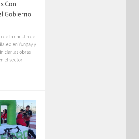
as Con
el Gobierno
ón de la cancha de
ilaleo en Yungay y
niciar las obras
n el sector