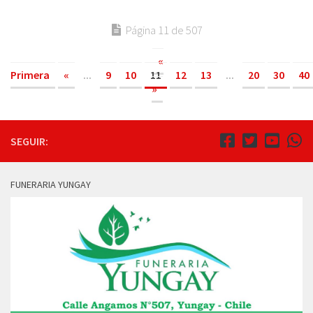
Página 11 de 507
«
Primera
«
...
9
10
11
12
13
...
20
30
40
»
SEGUIR:
FUNERARIA YUNGAY