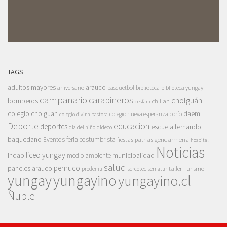
TAGS
adultos mayores
arauco
aniversario
basquetbol
biblioteca
biblioteca yungay
campanario
carabineros
cholguán
bomberos
chillan
cesfam
colegio cholguan
daem
colegio nueva esperanza
corfo
colegio divina pastora
Deporte
educacion
deportes
escuela fernando
dia del niño
dideco
baquedano
Eventos
feria costumbrista
gendarmeria
fiestas patrias
hospital
Noticias
liceo yungay
indap
municipalidad
medio ambiente
salud
pemuco
paneles arauco
taller
Turismo
prodemu
sercotec
sernatur
yungay
yungayino
yungayino.cl
Ñuble