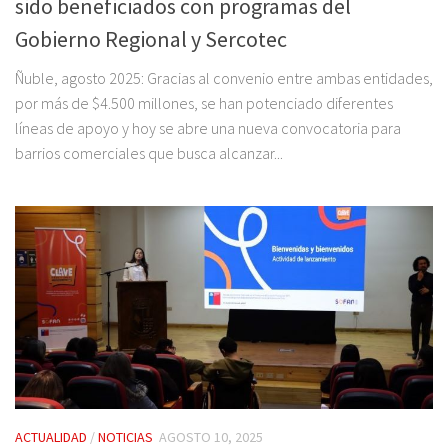
sido beneficiados con programas del
Gobierno Regional y Sercotec
Ñuble, agosto 2025: Gracias al convenio entre ambas entidades,
por más de $4.500 millones, se han potenciado diferentes
líneas de apoyo y hoy se abre una nueva convocatoria para
barrios comerciales que busca alcanzar...
ACTUALIDAD
/
NOTICIAS
AGOSTO 10, 2025