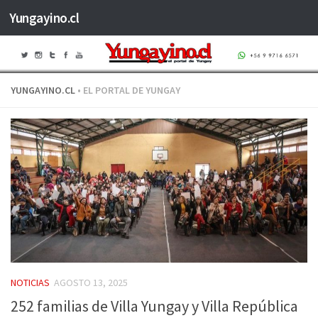
Yungayino.cl
Saltar al contenido
YUNGAYINO.CL
• EL PORTAL DE YUNGAY
NOTICIAS
AGOSTO 13, 2025
252 familias de Villa Yungay y Villa República