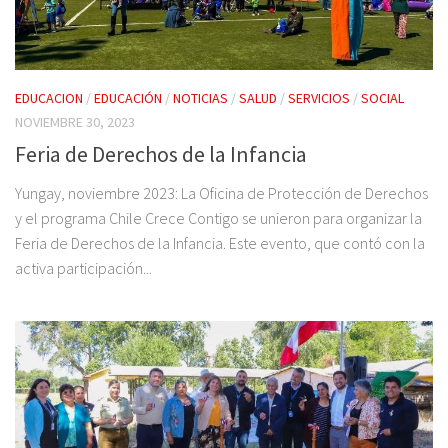
EDUCACION
/
EDUCACIÓN
/
NOTICIAS
/
SALUD
/
SERVICIOS
/
SOCIAL
NOVIEMBRE 30, 2023
Feria de Derechos de la Infancia
Yungay, noviembre 2023: La Oficina de Protección de Derechos
y el programa Chile Crece Contigo se unieron para organizar la
Feria de Derechos de la Infancia. Este evento, que contó con la
activa participación...