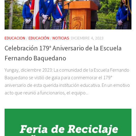
EDUCACION
/
EDUCACIÓN
/
NOTICIAS
DICIEMBRE 4, 2023
Celebración 179° Aniversario de la Escuela
Fernando Baquedano
Yungay, diciembre 2023: La comunidad de la Escuela Fernando
Baquedano se vistió de gala para conmemorar el 179°
aniversario de esta querida institución educativa. En un emotivo
acto que reunió a funcionarios, el equipo...