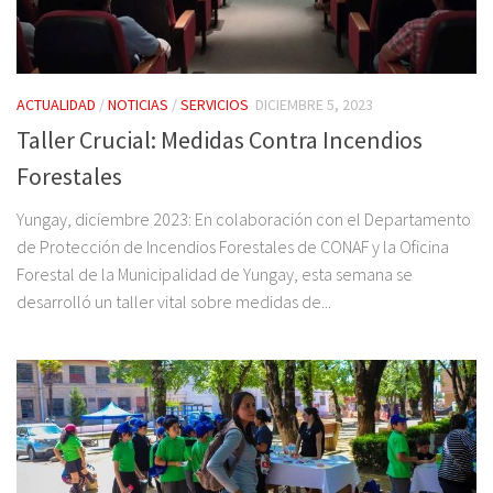
ACTUALIDAD
/
NOTICIAS
/
SERVICIOS
DICIEMBRE 5, 2023
Taller Crucial: Medidas Contra Incendios
Forestales
Yungay, diciembre 2023: En colaboración con el Departamento
de Protección de Incendios Forestales de CONAF y la Oficina
Forestal de la Municipalidad de Yungay, esta semana se
desarrolló un taller vital sobre medidas de...