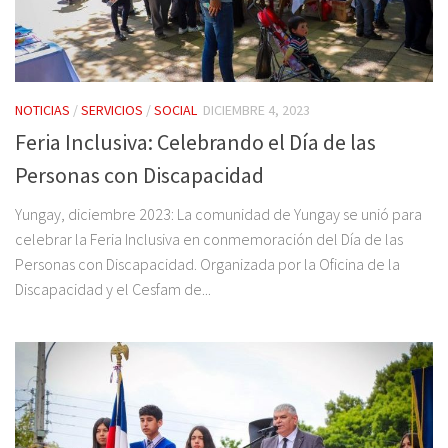
NOTICIAS
/
SERVICIOS
/
SOCIAL
DICIEMBRE 4, 2023
Feria Inclusiva: Celebrando el Día de las
Personas con Discapacidad
Yungay, diciembre 2023: La comunidad de Yungay se unió para
celebrar la Feria Inclusiva en conmemoración del Día de las
Personas con Discapacidad. Organizada por la Oficina de la
Discapacidad y el Cesfam de...