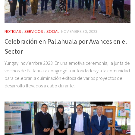
NOTICIAS
/
SERVICIOS
/
SOCIAL
NOVIEMBRE 30, 2023
Celebración en Pallahuala por Avances en el
Sector
Yungay, noviembre 2023: En una emotiva ceremonia, la junta de
vecinos de Pallahuala congregó a autoridades y a la comunidad
para celebrar la culminación exitosa de varios proyectos de
desarrollo llevados a cabo durante...