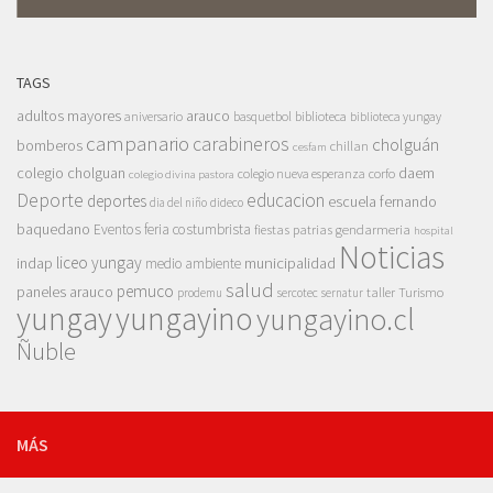
TAGS
adultos mayores
arauco
aniversario
basquetbol
biblioteca
biblioteca yungay
campanario
carabineros
cholguán
bomberos
chillan
cesfam
colegio cholguan
daem
colegio nueva esperanza
corfo
colegio divina pastora
Deporte
educacion
deportes
escuela fernando
dia del niño
dideco
baquedano
Eventos
feria costumbrista
gendarmeria
fiestas patrias
hospital
Noticias
liceo yungay
indap
municipalidad
medio ambiente
salud
pemuco
paneles arauco
taller
Turismo
prodemu
sercotec
sernatur
yungay
yungayino
yungayino.cl
Ñuble
MÁS