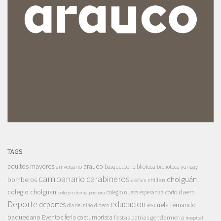
TAGS
adultos mayores
arauco
aniversario
basquetbol
biblioteca
biblioteca yungay
campanario
carabineros
cholguán
bomberos
chillan
cesfam
colegio cholguan
daem
colegio nueva esperanza
corfo
colegio divina pastora
Deporte
educacion
deportes
escuela fernando
dia del niño
dideco
baquedano
Eventos
feria costumbrista
gendarmeria
fiestas patrias
hospital