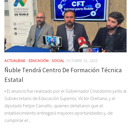
ACTUALIDAD
/
EDUCACIÓN
/
SOCIAL
OCTUBRE 31, 2023
Ñuble Tendrá Centro De Formación Técnica
Estatal
• El anuncio fue realizado por el Gobernador Crisóstomo junto al
Subsecretario de Educación Superior, Víctor Orellana; y el
diputado Felipe Camaño, quienes detallaron que el
establecimiento entregará mayores oportunidades y, de
cumplirse el...