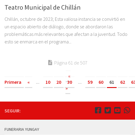
Teatro Municipal de Chillán
Chillán, octubre de 2023; Esta valiosa instancia se convirtió en
un espacio abierto de diálogo, donde se abordaron las
problemáticas más relevantes que afectan a la juventud. Todo
esto se enmarca en el programa...
Página 61 de 507
«
Primera
«
...
10
20
30
...
59
60
61
62
6
»
SEGUIR:
FUNERARIA YUNGAY