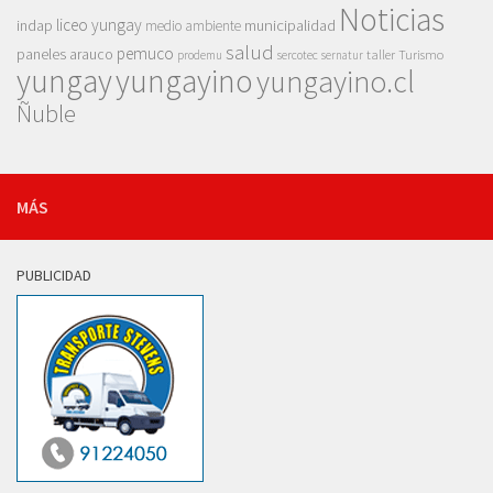
Noticias
liceo yungay
indap
municipalidad
medio ambiente
salud
pemuco
paneles arauco
taller
Turismo
prodemu
sercotec
sernatur
yungay
yungayino
yungayino.cl
Ñuble
MÁS
PUBLICIDAD