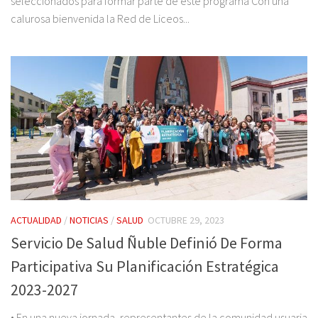
seleccionados para formar parte de este programa Con una
calurosa bienvenida la Red de Liceos...
ACTUALIDAD
/
NOTICIAS
/
SALUD
OCTUBRE 29, 2023
Servicio De Salud Ñuble Definió De Forma
Participativa Su Planificación Estratégica
2023-2027
• En una nueva jornada, representantes de la comunidad usuaria