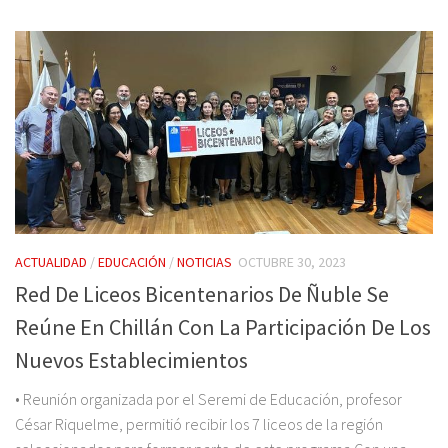
ACTUALIDAD
/
EDUCACIÓN
/
NOTICIAS
OCTUBRE 30, 2023
Red De Liceos Bicentenarios De Ñuble Se
Reúne En Chillán Con La Participación De Los
Nuevos Establecimientos
• Reunión organizada por el Seremi de Educación, profesor
César Riquelme, permitió recibir los 7 liceos de la región