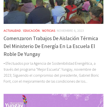
ACTUALIDAD
/
EDUCACIÓN
/
NOTICIAS
NOVIEMBRE 6, 2023
Comenzaron Trabajos De Aislación Térmica
Del Ministerio De Energía En La Escuela El
Roble De Yungay
• Efectuados por la Agencia de Sostenibilidad Energética, a
través del programa “Mejor Escuela”. Yungay, noviembre de
2023; Siguiendo el compromiso del presidente, Gabriel Boric
Font, con el mejoramiento de las condiciones de los...