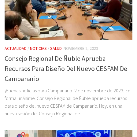
ACTUALIDAD
/
NOTICIAS
/
SALUD
NOVIEMBRE 2, 2023
Consejo Regional De Ñuble Aprueba
Recursos Para Diseño Del Nuevo CESFAM De
Campanario
¡Buenas noticias para Campanario! 2 de noviembre de 2023; En
forma unánime. Consejo Regional de Ñuble aprueba recursos
para diseño del nuevo CESFAM de Campanario. Hoy, en una
nueva sesión del Consejo Regional de...