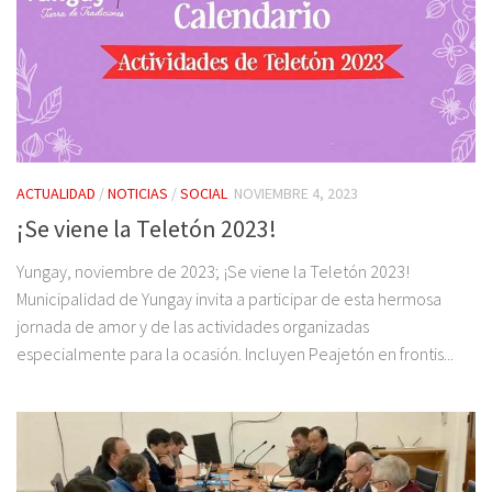
ACTUALIDAD
/
NOTICIAS
/
SOCIAL
NOVIEMBRE 4, 2023
¡Se viene la Teletón 2023!
Yungay, noviembre de 2023; ¡Se viene la Teletón 2023!
Municipalidad de Yungay invita a participar de esta hermosa
jornada de amor y de las actividades organizadas
especialmente para la ocasión. Incluyen Peajetón en frontis...