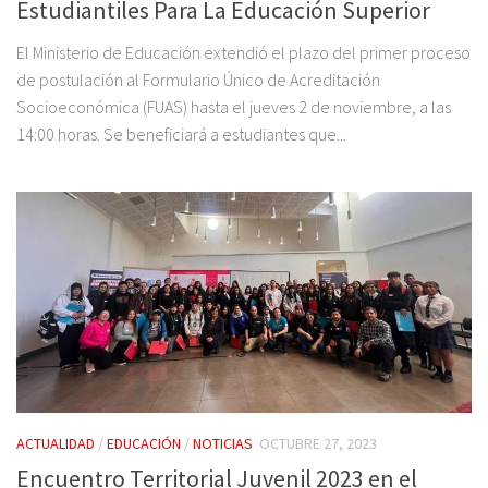
Estudiantiles Para La Educación Superior
El Ministerio de Educación extendió el plazo del primer proceso
de postulación al Formulario Único de Acreditación
Socioeconómica (FUAS) hasta el jueves 2 de noviembre, a las
14:00 horas. Se beneficiará a estudiantes que...
ACTUALIDAD
/
EDUCACIÓN
/
NOTICIAS
OCTUBRE 27, 2023
Encuentro Territorial Juvenil 2023 en el