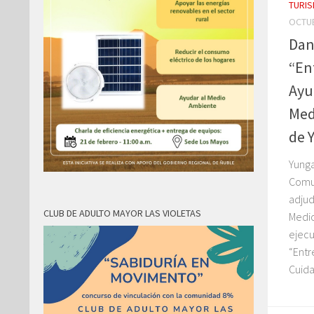
TURI
OCTUB
Dan
“En
Ayu
Med
de 
Yung
Comun
adjud
CLUB DE ADULTO MAYOR LAS VIOLETAS
Medio
ejecu
“Entr
Cuida