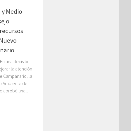
 y Medio
sejo
recursos
l Nuevo
nario
En una decisión
orar la atención
de Campanario, la
o Ambiente del
e aprobó una...