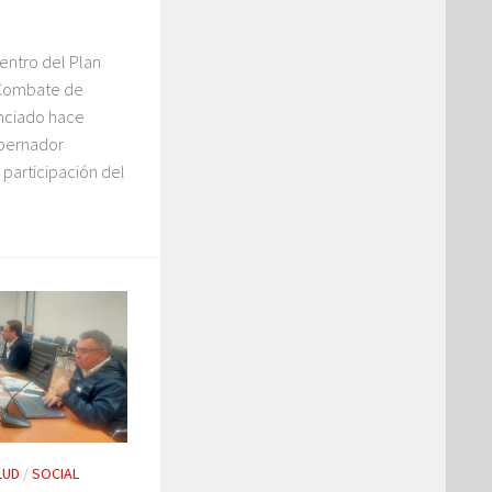
entro del Plan
 Combate de
unciado hace
bernador
participación del
LUD
/
SOCIAL