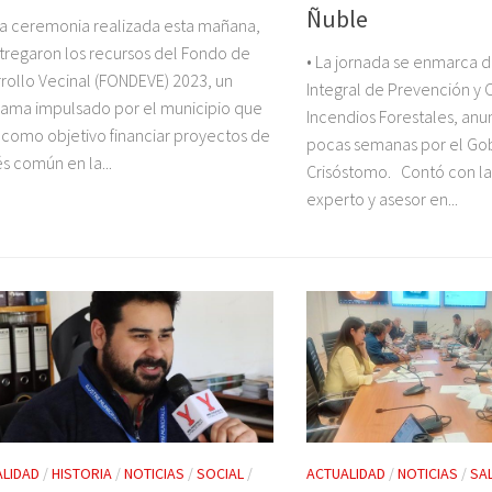
Ñuble
a ceremonia realizada esta mañana,
tregaron los recursos del Fondo de
• La jornada se enmarca d
rollo Vecinal (FONDEVE) 2023, un
Integral de Prevención y
ama impulsado por el municipio que
Incendios Forestales, an
 como objetivo financiar proyectos de
pocas semanas por el Go
és común en la...
Crisóstomo. Contó con la 
experto y asesor en...
LIDAD
/
HISTORIA
/
NOTICIAS
/
SOCIAL
/
ACTUALIDAD
/
NOTICIAS
/
SA