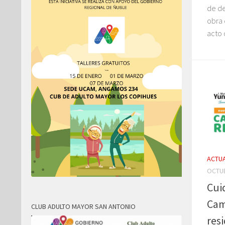
de d
obra 
acto 
ACTUA
OCTUB
Cui
Cam
CLUB ADULTO MAYOR SAN ANTONIO
res