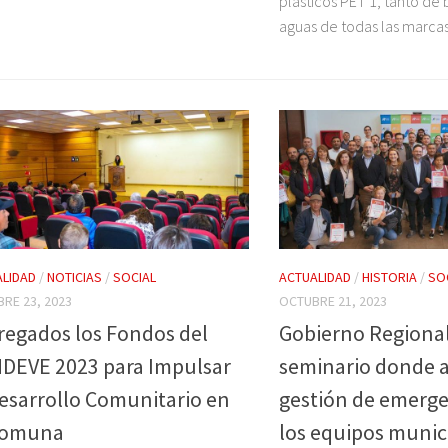
plásticos PET 1, tanto de 
aguas de todas las marcas.
LIDAD
/
NOTICIAS
/
SOCIAL
ACTUALIDAD
/
HISTORIA
/
SO
RE 23, 2023
OCTUBRE 21, 2023
regados los Fondos del
Gobierno Regional
DEVE 2023 para Impulsar
seminario donde a
Desarrollo Comunitario en
gestión de emerge
Comuna
los equipos munic