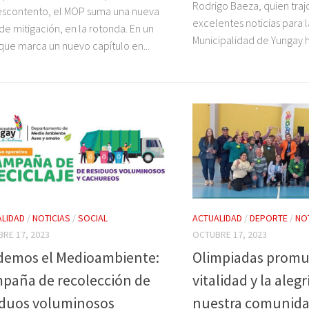
Rodrigo Baeza, quien traj
escontento, el MOP suma una nueva
excelentes noticias para 
de mitigación, en la rotonda. En un
Municipalidad de Yungay ha
que marca un nuevo capítulo en...
LIDAD
/
NOTICIAS
/
SOCIAL
ACTUALIDAD
/
DEPORTE
/
NO
RE 17, 2023
OCTUBRE 17, 2023
demos el Medioambiente:
Olimpiadas promu
paña de recolección de
vitalidad y la alegr
iduos voluminosos
nuestra comunida