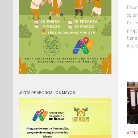
En un
se en
Desar
progr
tiene
inter
JUNTA DE VECINOS LOS MAYOS
ACTUA