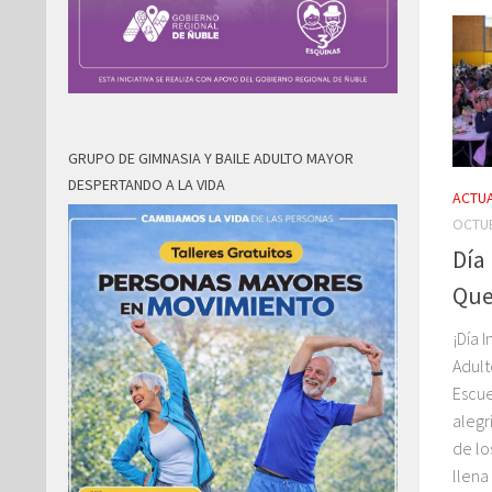
GRUPO DE GIMNASIA Y BAILE ADULTO MAYOR
DESPERTANDO A LA VIDA
ACTUA
OCTUB
Día
Que
¡Día 
Adult
Escue
alegr
de lo
llena