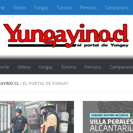
rte
Videos
Yungay
Turismo
Pemuco
Campanario
orte
Videos
Yungay
Turismo
Pemuco
Campanari
AYINO.CL
• EL PORTAL DE YUNGAY