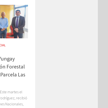
CIAL
 Yungay
ón Forestal
Parcela Las
Este martes el
Rodríguez, recibió
enes Nacionales,