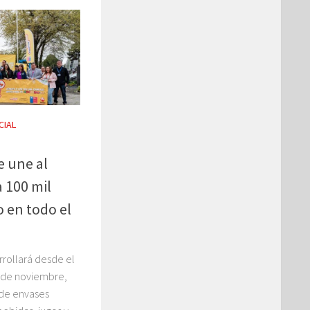
CIAL
e une al
a 100 mil
o en todo el
arrollará desde el
1 de noviembre,
 de envases