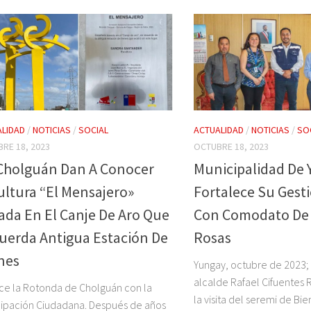
LIDAD
/
NOTICIAS
/
SOCIAL
ACTUALIDAD
/
NOTICIAS
/
SO
RE 18, 2023
OCTUBRE 18, 2023
Cholguán Dan A Conocer
Municipalidad De
ultura “El Mensajero»
Fortalece Su Gesti
ada En El Canje De Aro Que
Con Comodato De 
uerda Antigua Estación De
Rosas
nes
Yungay, octubre de 2023; 
alcalde Rafael Cifuentes 
e la Rotonda de Cholguán con la
la visita del seremi de Bi
cipación Ciudadana. Después de años