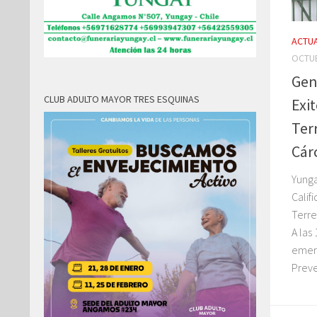
ACTUA
OCTUB
Gen
CLUB ADULTO MAYOR TRES ESQUINAS
Exi
Ter
Cár
Yunga
Calif
Terre
A las
emerg
Preve