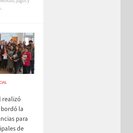
bebidas, jugos y
..
CIAL
 realizó
bordó la
ncias para
ipales de