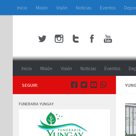
Inicio
Misión
Visión
Noticias
Eventos
Depo
Saltar al contenido
Inicio
Misión
Visión
Noticias
Eventos
Dep
SEGUIR:
YUNG
FUNERARIA YUNGAY