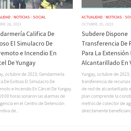
LIDAD
/
NOTICIAS
/
SOCIAL
ACTUALIDAD
/
NOTICIAS
/
SO
RE 26, 2023
OCTUBRE 25, 2023
darmería Califica De
Subdere Dispone
toso El Simulacro De
Transferencia De 
remoto e Incendio En
Para La Extensión
cel De Yungay
Alcantarillado En V
y, octubre de 2023; Gendarmería
Yungay, octubre de 2023
ica De Exitoso El Simulacro De
transferencia de recursos
moto e Incendio En Cárcel De Yungay.
de red de alcantarillado en
 19:00 horas sonaron las alarmas de
plan comprende la const
encia en el Centro de Detención
metros de colector de ag
ntiva de...
directamente beneficiand