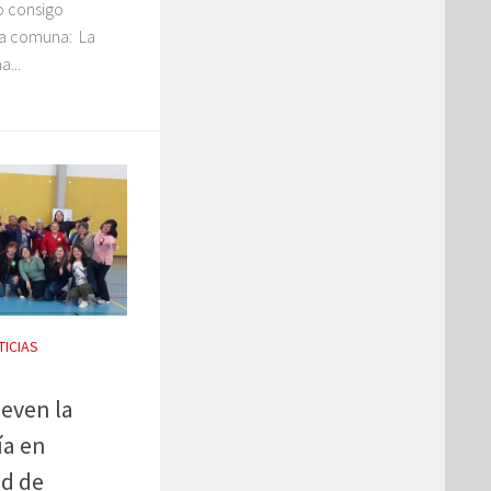
o consigo
la comuna: La
...
TICIAS
even la
ía en
d de