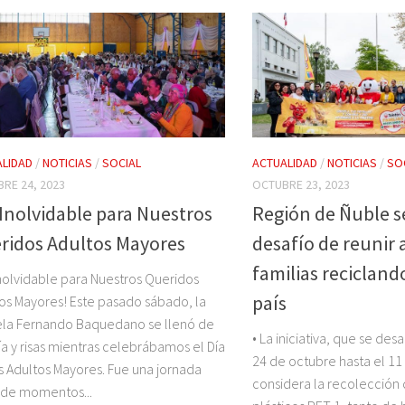
LIDAD
/
NOTICIAS
/
SOCIAL
ACTUALIDAD
/
NOTICIAS
/
SO
RE 24, 2023
OCTUBRE 23, 2023
 Inolvidable para Nuestros
Región de Ñuble s
ridos Adultos Mayores
desafío de reunir 
familias recicland
Inolvidable para Nuestros Queridos
país
os Mayores! Este pasado sábado, la
la Fernando Baquedano se llenó de
• La iniciativa, que se des
ía y risas mientras celebrábamos el Día
24 de octubre hasta el 1
s Adultos Mayores. Fue una jornada
considera la recolección
 de momentos...