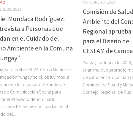
SMO
OCTUBRE 19, 2023
RE 20, 2023
Comisión de Salud
iel Mundaca Rodríguez:
Ambiente del Con
trevista a Personas que
Regional aprueba 
dan en el Cuidado del
para el Diseño de
io Ambiente en la Comuna
CESFAM de Campa
Yungay”
Yungay, octubre de 2023; 
ay, septiembre 2023: Como Medio de
unánime que promete mej
icación Yungayino.cl, obtuvimos la
de salud en la localidad 
icación de recursos del Fondo de
Comisión de Salud y Medi
s de Comunicación Social para
Consejo Regional de Ñubl
tar el Proyecto denominado
evistas a Personas que ayudan en el
do del...