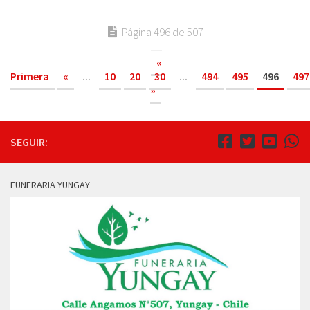
Página 496 de 507
«
Primera
«
...
10
20
30
...
494
495
496
497
»
SEGUIR:
FUNERARIA YUNGAY