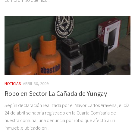
NOTICIAS
ABRIL 30, 2009
Robo en Sector La Cañada de Yungay
Según declaración realizada por el Mayor Carlos Aravena, el día
24 de abril se habría registrado en la Cuarta Comisaría de
nuestra comuna, una denuncia por robo que afectó a un
inmueble ubicado en...