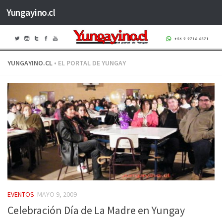
Yungayino.cl
Saltar al contenido
YUNGAYINO.CL
• EL PORTAL DE YUNGAY
EVENTOS
MAYO 9, 2009
Celebración Día de La Madre en Yungay