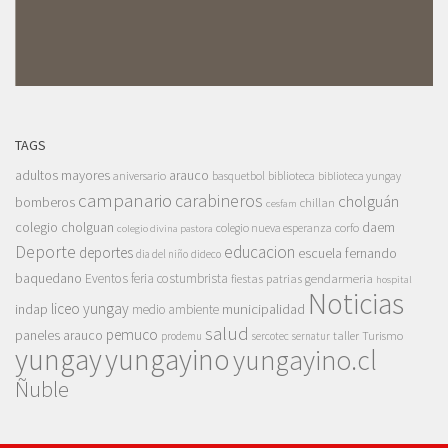
TAGS
adultos mayores
arauco
aniversario
basquetbol
biblioteca
biblioteca yungay
campanario
carabineros
cholguán
bomberos
chillan
cesfam
colegio cholguan
daem
colegio nueva esperanza
corfo
colegio divina pastora
Deporte
educacion
deportes
escuela fernando
dia del niño
dideco
baquedano
Eventos
feria costumbrista
gendarmeria
fiestas patrias
hospital
Noticias
liceo yungay
indap
municipalidad
medio ambiente
salud
pemuco
paneles arauco
taller
Turismo
prodemu
sercotec
sernatur
yungay
yungayino
yungayino.cl
Ñuble