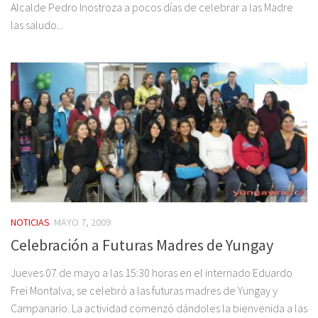
Alcalde Pedro Inostroza a pocos días de celebrar a las Madre
las saludo...
NOTICIAS
MAYO 7, 2009
Celebración a Futuras Madres de Yungay
Jueves 07 de mayo a las 15:30 horas en el internado Eduardo
Frei Montalva, se celebró a las futuras madres de Yungay y
Campanario. La actividad comenzó dándoles la bienvenida a las