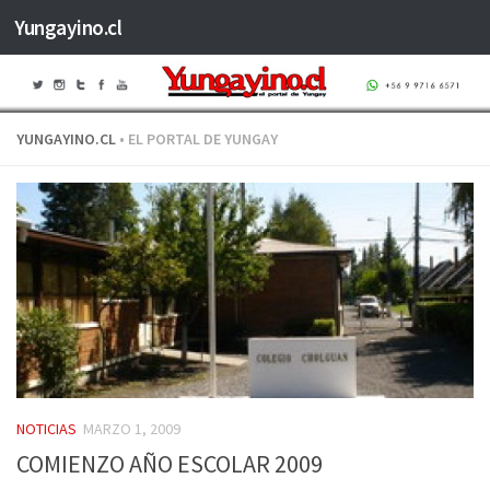
Yungayino.cl
Saltar al contenido
YUNGAYINO.CL
• EL PORTAL DE YUNGAY
NOTICIAS
MARZO 1, 2009
COMIENZO AÑO ESCOLAR 2009