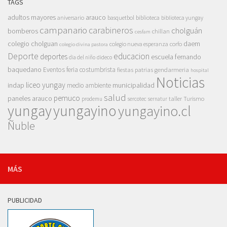
TAGS
adultos mayores
arauco
aniversario
basquetbol
biblioteca
biblioteca yungay
campanario
carabineros
cholguán
bomberos
chillan
cesfam
colegio cholguan
daem
colegio nueva esperanza
corfo
colegio divina pastora
Deporte
educacion
deportes
escuela fernando
dia del niño
dideco
baquedano
Eventos
feria costumbrista
gendarmeria
fiestas patrias
hospital
Noticias
liceo yungay
indap
municipalidad
medio ambiente
salud
pemuco
paneles arauco
taller
Turismo
prodemu
sercotec
sernatur
yungay
yungayino
yungayino.cl
Ñuble
MÁS
PUBLICIDAD