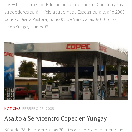
Los Establecimientos Educacionales de nuestra Comuna y sus
alrededores darán inicio a su Jornada Escolar para el año 2009.
Colegio Divina Pastora, Lunes 02 de Marzo a las 08:00 horas
Liceo Yungay, Lunes 02...
NOTICIAS
FEBRERO 28, 2009
Asalto a Servicentro Copec en Yungay
Sábado 28 de febrero, a las 20:00 horas aproximadamente un