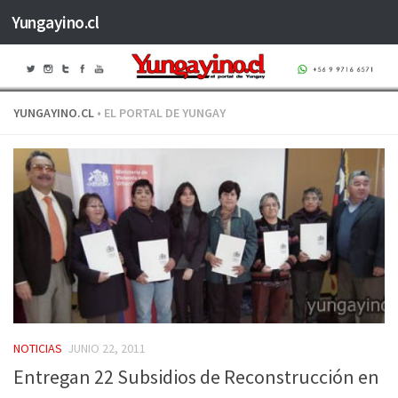
Yungayino.cl
Saltar al contenido
YUNGAYINO.CL
• EL PORTAL DE YUNGAY
NOTICIAS
JUNIO 22, 2011
Entregan 22 Subsidios de Reconstrucción en