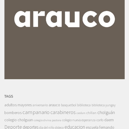
TAGS
adultos mayores
arauco
aniversario
basquetbol
biblioteca
biblioteca yungay
campanario
carabineros
cholguán
bomberos
chillan
cesfam
colegio cholguan
daem
colegio nueva esperanza
corfo
colegio divina pastora
Deporte
educacion
deportes
escuela fernando
dia del niño
dideco