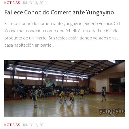
NOTICIAS
JUNIO 13, 2011
Fallece Conocido Comerciante Yungayino
Fallece conocido comerciante yungayino, Ricerio Ananias Cid
Molina más conocido como don “chello” a la edad de 62 años
producto de un infarto. Sus restos están siendo velados en su
casa habitación en barrio...
NOTICIAS
JUNIO 12, 2011