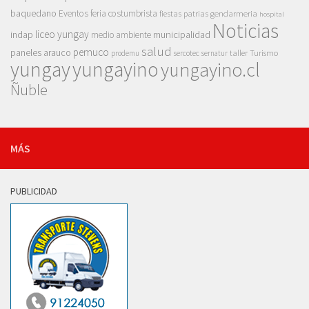
baquedano
Eventos
feria costumbrista
gendarmeria
fiestas patrias
hospital
Noticias
liceo yungay
indap
municipalidad
medio ambiente
salud
pemuco
paneles arauco
taller
Turismo
prodemu
sercotec
sernatur
yungay
yungayino
yungayino.cl
Ñuble
MÁS
PUBLICIDAD