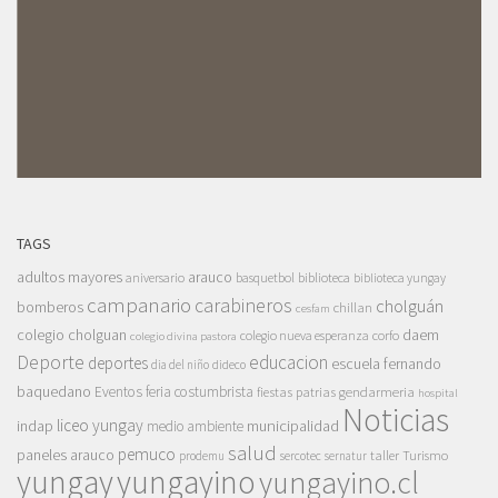
TAGS
adultos mayores
arauco
aniversario
basquetbol
biblioteca
biblioteca yungay
campanario
carabineros
cholguán
bomberos
chillan
cesfam
colegio cholguan
daem
colegio nueva esperanza
corfo
colegio divina pastora
Deporte
educacion
deportes
escuela fernando
dia del niño
dideco
baquedano
Eventos
feria costumbrista
gendarmeria
fiestas patrias
hospital
Noticias
liceo yungay
indap
municipalidad
medio ambiente
salud
pemuco
paneles arauco
taller
Turismo
prodemu
sercotec
sernatur
yungay
yungayino
yungayino.cl