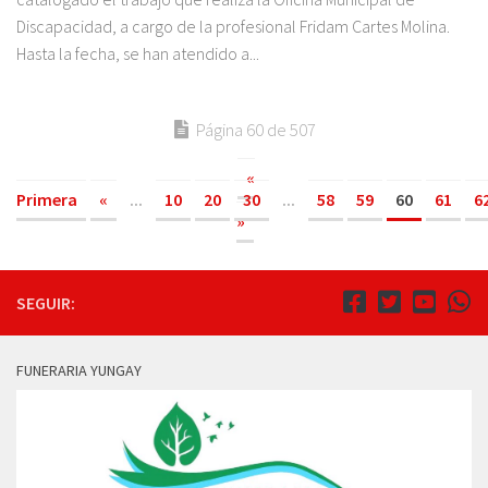
Discapacidad, a cargo de la profesional Fridam Cartes Molina.
Hasta la fecha, se han atendido a...
Página 60 de 507
«
Primera
«
...
10
20
30
...
58
59
60
61
6
»
SEGUIR:
FUNERARIA YUNGAY