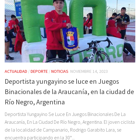
ACTUALIDAD
/
DEPORTE
/
NOTICIAS
NOVIEMBRE 14, 2023
Deportista yungayino se luce en Juegos
Binacionales de la Araucanía, en la ciudad de
Río Negro, Argentina
Deportista Yungayino Se Luce En Juegos Binacionales De La
Araucanía, En La Ciudad De Río Negro, Argentina. El joven ciclista
de la localidad de Campanario, Rodrigo Garabito Lara, se
encuentra participando en la 30°...