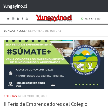
Yungayino.cl
Saltar al contenido
YUNGAYINO.CL
• EL PORTAL DE YUNGAY
NOTICIAS
NOVIEMBRE 28, 2023
II Feria de Emprendedores del Colegio