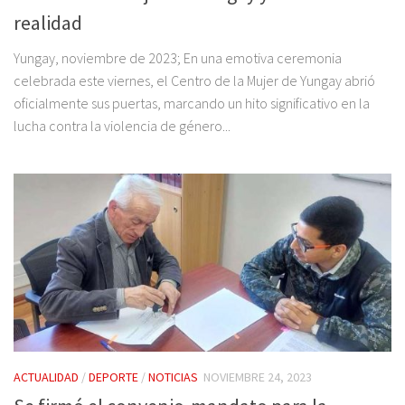
realidad
Yungay, noviembre de 2023; En una emotiva ceremonia
celebrada este viernes, el Centro de la Mujer de Yungay abrió
oficialmente sus puertas, marcando un hito significativo en la
lucha contra la violencia de género...
ACTUALIDAD
/
DEPORTE
/
NOTICIAS
NOVIEMBRE 24, 2023