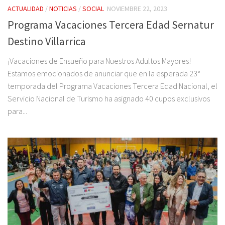
ACTUALIDAD
/
NOTICIAS
/
SOCIAL
NOVIEMBRE 22, 2023
Programa Vacaciones Tercera Edad Sernatur
Destino Villarrica
¡Vacaciones de Ensueño para Nuestros Adultos Mayores!
Estamos emocionados de anunciar que en la esperada 23°
temporada del Programa Vacaciones Tercera Edad Nacional, el
Servicio Nacional de Turismo ha asignado 40 cupos exclusivos
para...