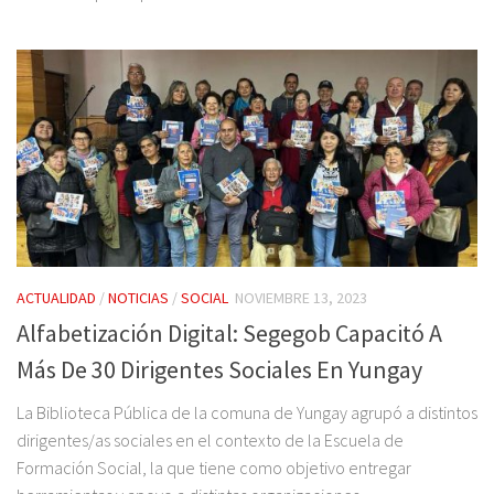
ACTUALIDAD
/
NOTICIAS
/
SOCIAL
NOVIEMBRE 13, 2023
Alfabetización Digital: Segegob Capacitó A
Más De 30 Dirigentes Sociales En Yungay
La Biblioteca Pública de la comuna de Yungay agrupó a distintos
dirigentes/as sociales en el contexto de la Escuela de
Formación Social, la que tiene como objetivo entregar