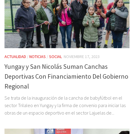
ACTUALIDAD
/
NOTICIAS
/
SOCIAL
NOVIEMBRE 17, 2023
Yungay y San Nicolás Suman Canchas
Deportivas Con Financiamiento Del Gobierno
Regional
Se trata de la inauguración de la cancha de babyfútbol en el
sector Trilaleo en Yungay y la firma de convenio para iniciar las
obras de un espacio deportivo en el sector Lajuelas de...