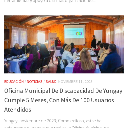
herramientas y apoyo a distintas organizaciones...
EDUCACIÓN
/
NOTICIAS
/
SALUD
NOVIEMBRE 11, 2023
Oficina Municipal De Discapacidad De Yungay
Cumple 5 Meses, Con Más De 100 Usuarios
Atendidos
Yungay, noviembre de 2023; Como exitoso, así se ha
catalogado el trabajo que realiza la Oficina Municipal de