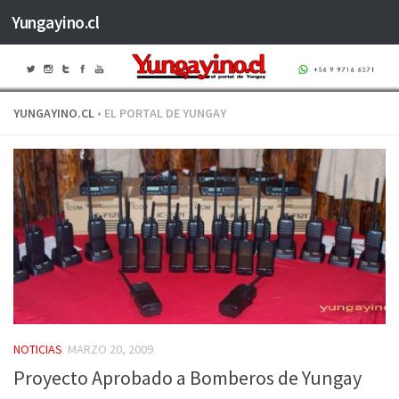
Yungayino.cl
Saltar al contenido
YUNGAYINO.CL
• EL PORTAL DE YUNGAY
NOTICIAS
MARZO 20, 2009
Proyecto Aprobado a Bomberos de Yungay