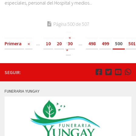
especiales, personal del Hospital y medios...
Página 500 de 507
«
Primera
«
...
10
20
30
...
498
499
500
501
»
SEGUIR:
FUNERARIA YUNGAY