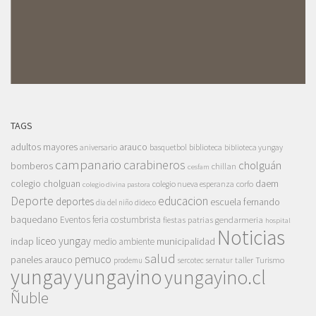
TAGS
adultos mayores
arauco
aniversario
basquetbol
biblioteca
biblioteca yungay
campanario
carabineros
cholguán
bomberos
chillan
cesfam
colegio cholguan
daem
colegio nueva esperanza
corfo
colegio divina pastora
Deporte
educacion
deportes
escuela fernando
dia del niño
dideco
baquedano
Eventos
feria costumbrista
gendarmeria
fiestas patrias
hospital
Noticias
liceo yungay
indap
municipalidad
medio ambiente
salud
pemuco
paneles arauco
taller
Turismo
prodemu
sercotec
sernatur
yungay
yungayino
yungayino.cl
Ñuble