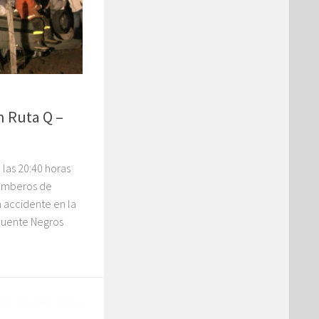
n Ruta Q –
 las 20:40 horas
Bomberos de
n accidente en la
Puente Negros