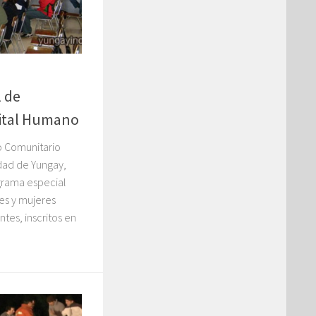
 de
ital Humano
o Comunitario
dad de Yungay,
ograma especial
es y mujeres
tes, inscritos en