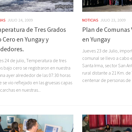
IAS
JULIO 24, 2009
NOTICIAS
JULIO 23, 2009
peratura de Tres Grados
Plan de Comunas 
o Cero en Yungay y
en Yungay
ededores.
Jueves 23 de Julio, impo
comunal se llevo a cabo e
es 24 de julio, Temperatura de tres
Santa Irma, sector San A
s bajo cero se registraron en nuestra
rural distante a 21 Km. d
a ayer alrededor de las 07:30 horas
centenar de personas de l
e se vio reflejado en las gruesas capas
carchas en nuestras...