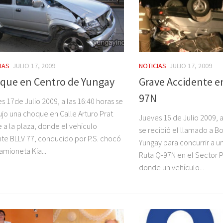
IAS
JULIO 17, 2009
NOTICIAS
JULIO 17, 2009
que en Centro de Yungay
Grave Accidente e
97N
s 17de Julio 2009, a las 16:40 horas se
jo una choque en Calle Arturo Prat
Jueves 16 de Julio 2009, a
e a la plaza, donde el vehiculo
se recibió el llamado a 
te BLLV 77, conducido por P.S. chocó
Yungay para concurrir a u
camioneta Kia...
Ruta Q-97N en el Sector 
donde un vehículo...