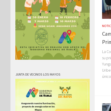
NOTIC
Cam
Pri
La C
su pr
Yunga
Uribe
JUNTA DE VECINOS LOS MAYOS
único 