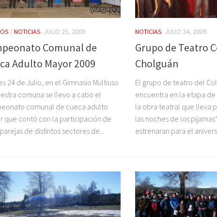
TOS
/
NOTICIAS
JULIO 25, 2009
NOTICIAS
JULIO 24, 2009
peonato Comunal de
Grupo de Teatro C
ca Adulto Mayor 2009
Cholguán
es 24 de Julio, en el Gimnasio Multiuso
El grupo de teatro del Co
estra comuna se llevo a cabo el
encuentra en la etapa de
eonato comunal de cueca adulto
la obra teatral que lleva 
 que contó con la participación de
las noches de los pijamas”
 parejas de distintos sectores de...
estrenaran para el aniversa