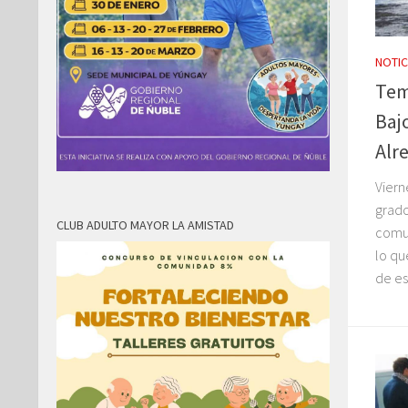
NOTIC
Tem
Baj
Alr
Viern
grado
CLUB ADULTO MAYOR LA AMISTAD
comun
lo qu
de es