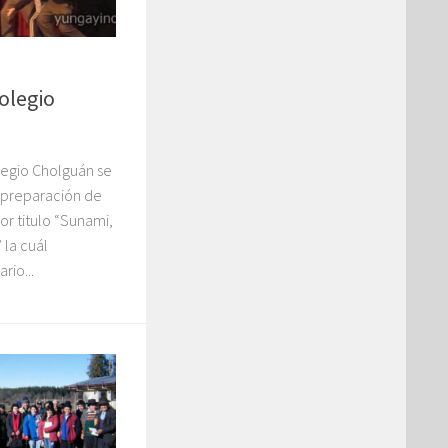
olegio
legio Cholguán se
 preparación de
por titulo “Sunami,
 la cuál
rio...