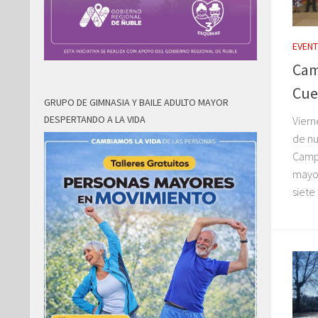
EVEN
Cam
Cue
GRUPO DE GIMNASIA Y BAILE ADULTO MAYOR
DESPERTANDO A LA VIDA
Viern
de nu
Camp
mayor
siete