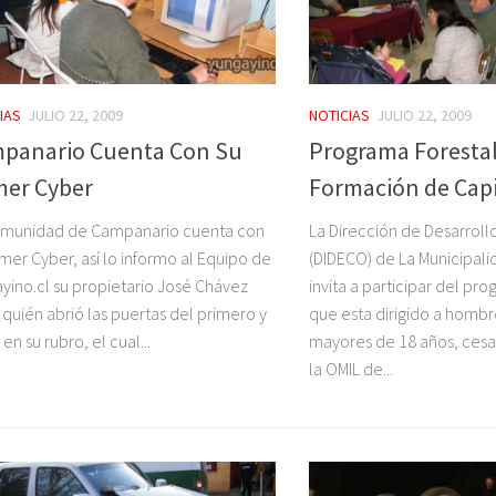
IAS
JULIO 22, 2009
NOTICIAS
JULIO 22, 2009
panario Cuenta Con Su
Programa Forestal
mer Cyber
Formación de Cap
omunidad de Campanario cuenta con
La Dirección de Desarroll
imer Cyber, así lo informo al Equipo de
(DIDECO) de La Municipali
yino.cl su propietario José Chávez
invita a participar del pr
 quién abrió las puertas del primero y
que esta dirigido a hombr
en su rubro, el cual...
mayores de 18 años, cesan
la OMIL de...