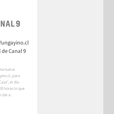
 Yungayino.cl
l de Canal 9
una nueva
yino.cl, para
Casa”, el día
:00 horas lo que
dar a...