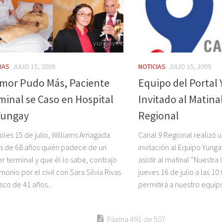
IAS
JULIO 15, 2009
NOTICIAS
JULIO 15, 2009
Amor Pudo Más, Paciente
Equipo del Portal
minal se Caso en Hospital
Invitado al Matina
Yungay
Regional
oles 15 de julio, Williams Arriagada
Canal 9 Regional realizó 
s de 68 años quién padece de un
invitación al Equipo Yunga
r terminal y que él lo sabe, contrajo
asistir al matinal “Nuestra 
monio por el civil con Sara Silvia Rivas
jueves 16 de julio a las 10
sco de 41 años...
permitirá a nuestro equipo 
Página 491 de 507