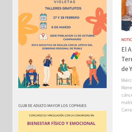
NOTIC
El 
Ter
de 
Miérc
Miere
cánce
matri
CLUB DE ADULTO MAYOR LOS COPIHUES
Carra