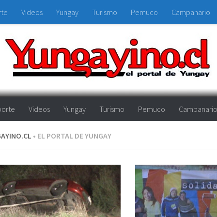
rte
Videos
Yungay
Turismo
Pemuco
Campanario
orte
Videos
Yungay
Turismo
Pemuco
Campanari
AYINO.CL
• EL PORTAL DE YUNGAY