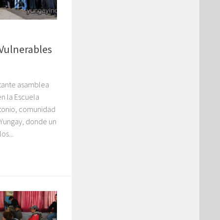
Vulnerables
rtante asamblea
n la Escuela
ntonio, comunidad
e Yungay, donde un
os...