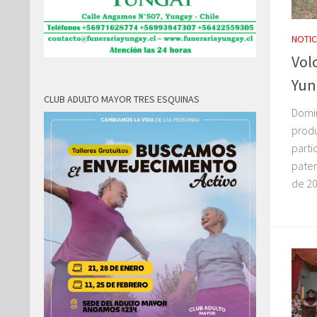
NOTIC
Vol
Yun
CLUB ADULTO MAYOR TRES ESQUINAS
Domin
produ
parti
paten
de 20 