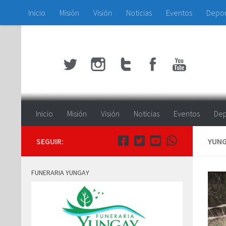
Inicio
Misión
Visión
Noticias
Eventos
Depo
Saltar al contenido
Inicio
Misión
Visión
Noticias
Eventos
Dep
SEGUIR:
YUNG
FUNERARIA YUNGAY