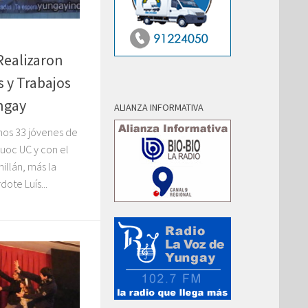
Realizaron
s y Trabajos
ngay
ALIANZA INFORMATIVA
 unos 33 jóvenes de
Duoc UC y con el
illán, más la
ote Luís...