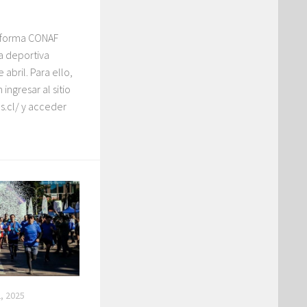
a forma CONAF
a deportiva
abril. Para ello,
 ingresar al sitio
.cl/ y acceder
, 2025