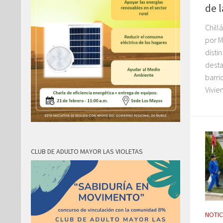
de l
Chill
por M
disti
desta
barri
Vivien
CLUB DE ADULTO MAYOR LAS VIOLETAS
NOTIC