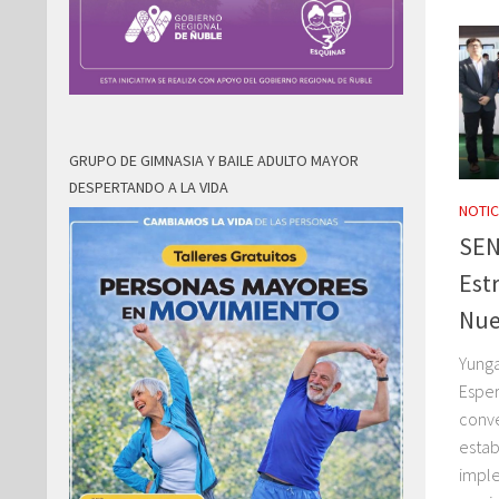
GRUPO DE GIMNASIA Y BAILE ADULTO MAYOR
DESPERTANDO A LA VIDA
NOTIC
SEN
Est
Nue
Yunga
Esper
conve
estab
impl