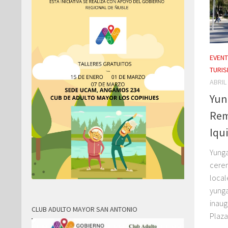
EVEN
TURI
ABRIL 
Yun
Rem
Iqu
Yunga
cerem
local
yunga
inaug
CLUB ADULTO MAYOR SAN ANTONIO
Plaza