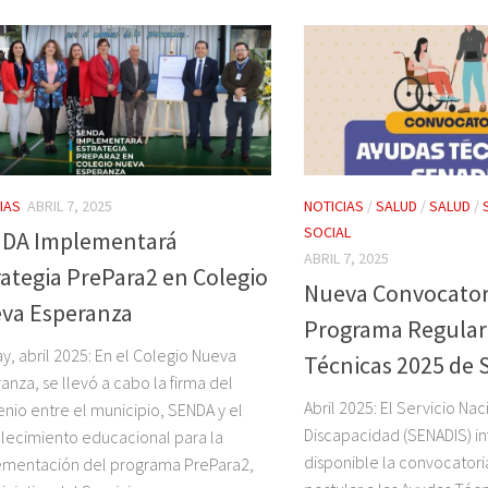
IAS
ABRIL 7, 2025
NOTICIAS
/
SALUD
/
SALUD
/
SOCIAL
DA Implementará
ABRIL 7, 2025
rategia PrePara2 en Colegio
Nueva Convocator
va Esperanza
Programa Regular
y, abril 2025: En el Colegio Nueva
Técnicas 2025 de
anza, se llevó a cabo la firma del
Abril 2025: El Servicio Nac
nio entre el municipio, SENDA y el
Discapacidad (SENADIS) i
lecimiento educacional para la
disponible la convocatori
ementación del programa PrePara2,