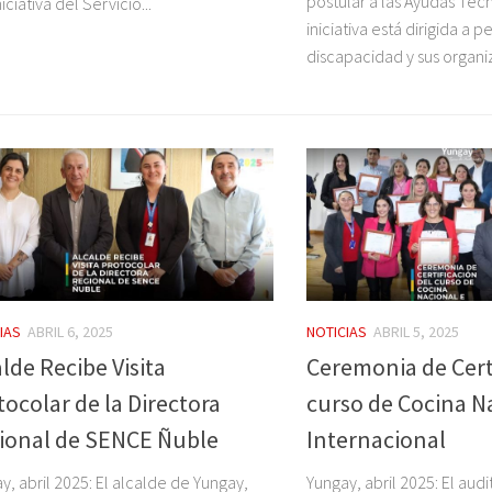
postular a las Ayudas Técn
iciativa del Servicio...
iniciativa está dirigida a 
discapacidad y sus organiz
IAS
ABRIL 6, 2025
NOTICIAS
ABRIL 5, 2025
lde Recibe Visita
Ceremonia de Cert
tocolar de la Directora
curso de Cocina N
ional de SENCE Ñuble
Internacional
y, abril 2025: El alcalde de Yungay,
Yungay, abril 2025: El audi