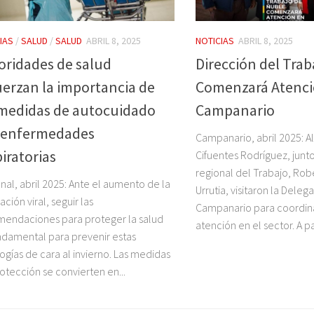
IAS
/
SALUD
/
SALUD
ABRIL 8, 2025
NOTICIAS
ABRIL 8, 2025
oridades de salud
Dirección del Trab
uerzan la importancia de
Comenzará Atenci
 medidas de autocuidado
Campanario
 enfermedades
Campanario, abril 2025: A
iratorias
Cifuentes Rodríguez, junto
regional del Trabajo, Rob
nal, abril 2025: Ante el aumento de la
Urrutia, visitaron la Dele
ación viral, seguir las
Campanario para coordinar
endaciones para proteger la salud
atención en el sector. A part
ndamental para prevenir estas
ogías de cara al invierno. Las medidas
otección se convierten en...