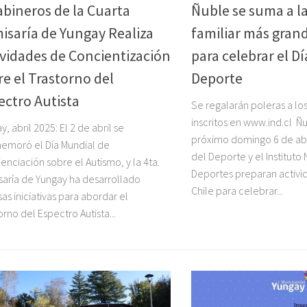
abineros de la Cuarta
Ñuble se suma a la
isaría de Yungay Realiza
familiar más grand
ividades de Concientización
para celebrar el Dí
re el Trastorno del
Deporte
ectro Autista
Se regalarán poleras a los
inscritos en www.ind.cl Ñub
y, abril 2025: El 2 de abril se
próximo domingo 6 de abril
emoró el Día Mundial de
del Deporte y el Instituto
enciación sobre el Autismo, y la 4ta.
Deportes preparan activi
aría de Yungay ha desarrollado
Chile para celebrar...
sas iniciativas para abordar el
orno del Espectro Autista...