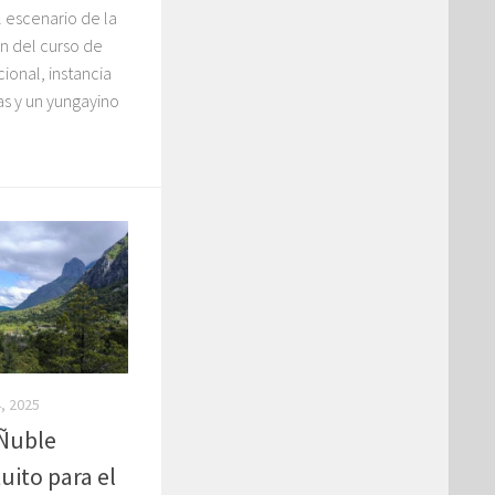
l escenario de la
n del curso de
ional, instancia
s y un yungayino
, 2025
 Ñuble
uito para el