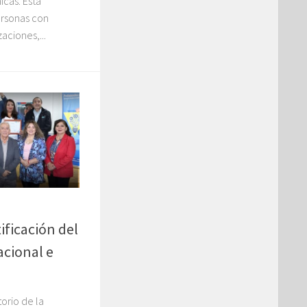
icas. Esta
personas con
aciones,...
ificación del
acional e
torio de la