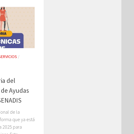
SERVICIOS
/
ia del
 de Ayudas
 SENADIS
ional de la
nforma que ya está
a 2025 para