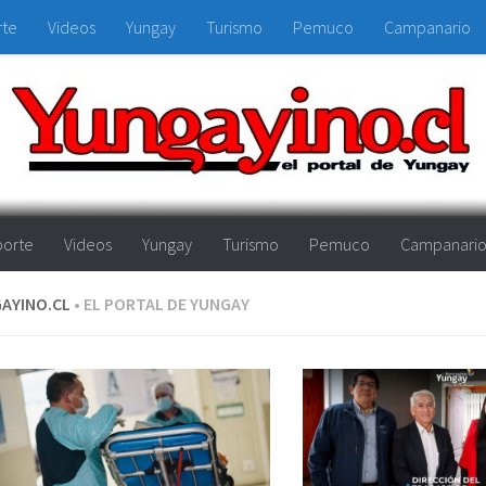
rte
Videos
Yungay
Turismo
Pemuco
Campanario
orte
Videos
Yungay
Turismo
Pemuco
Campanari
AYINO.CL
• EL PORTAL DE YUNGAY