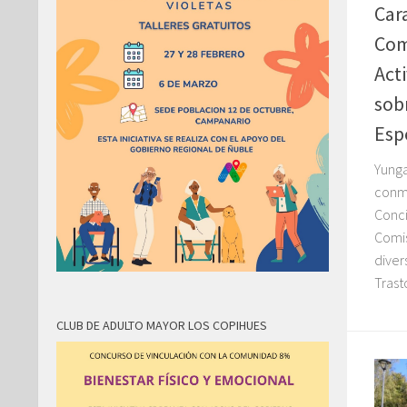
Car
Com
Act
sob
Esp
Yunga
conm
Conci
Comis
diver
Trast
CLUB DE ADULTO MAYOR LOS COPIHUES