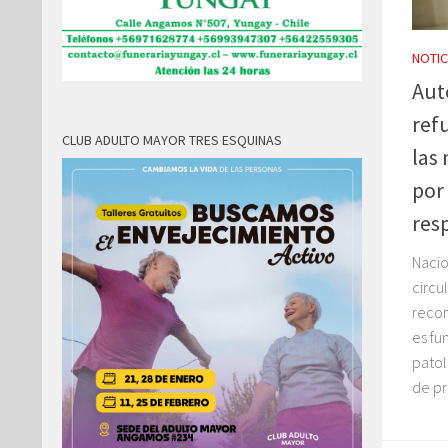
NOTIC
Aut
ref
CLUB ADULTO MAYOR TRES ESQUINAS
las
por
resp
Nacio
circul
recom
es fu
patol
de pr