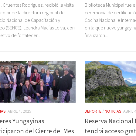
l Cifuentes Rodríguez, recibió la visita
Biblioteca Municipal fue e
colar de la directora regional del
ceremonia de certificació
cio Nacional de Capacitación y
Cocina Nacional e Internac
o (SENCE), Leandra Macías Leiva, con
en la que nueve yungayina
etivo de fortalecer...
finalizaron...
IAS
ABRIL 4, 2025
DEPORTE
/
NOTICIAS
ABRIL 4
eres Yungayinas
Reserva Nacional
ticiparon del Cierre del Mes
tendrá acceso grat