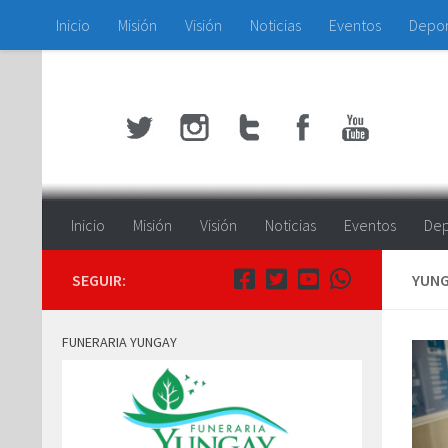
Inicio
Misión
Visión
Noticias
Eventos
Depo
Saltar al contenido
Inicio
Misión
Visión
Noticias
Eventos
Dep
SEGUIR:
YUNG
FUNERARIA YUNGAY