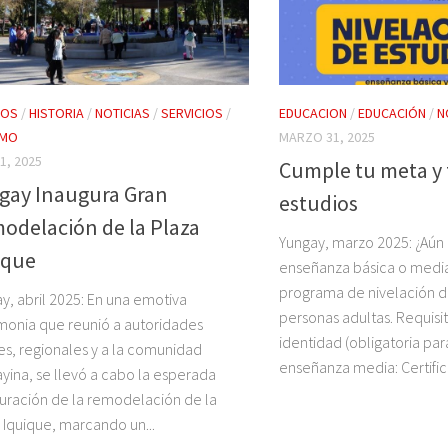
TOS
/
HISTORIA
/
NOTICIAS
/
SERVICIOS
/
EDUCACION
/
EDUCACIÓN
/
N
SMO
MARZO 31, 2025
1, 2025
Cumple tu meta y 
gay Inaugura Gran
estudios
odelación de la Plaza
Yungay, marzo 2025: ¿Aún 
ique
enseñanza básica o media?
programa de nivelación d
y, abril 2025: En una emotiva
personas adultas. Requisi
onia que reunió a autoridades
identidad (obligatoria par
es, regionales y a la comunidad
enseñanza media: Certific
yina, se llevó a cabo la esperada
uración de la remodelación de la
 Iquique, marcando un...