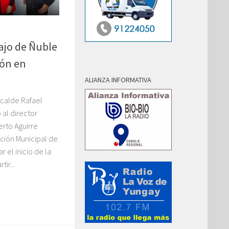
ajo de Ñuble
ón en
ALIANZA INFORMATIVA
lcalde Rafael
 al director
erto Aguirre
gación Municipal de
 el inicio de la
ir...