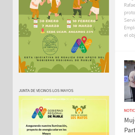
Rafae
proto
Servi
Emple
el obj
JUNTA DE VECINOS LOS MAYOS
NOTIC
Muj
Par