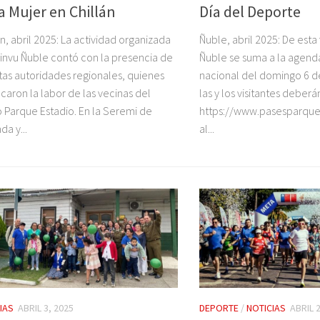
a Mujer en Chillán
Día del Deporte
án, abril 2025: La actividad organizada
Ñuble, abril 2025: De est
invu Ñuble contó con la presencia de
Ñuble se suma a la agend
ntas autoridades regionales, quienes
nacional del domingo 6 de 
caron la labor de las vecinas del
las y los visitantes deberán
o Parque Estadio. En la Seremi de
https://www.pasesparques
da y...
al...
IAS
ABRIL 3, 2025
DEPORTE
/
NOTICIAS
ABRIL 2