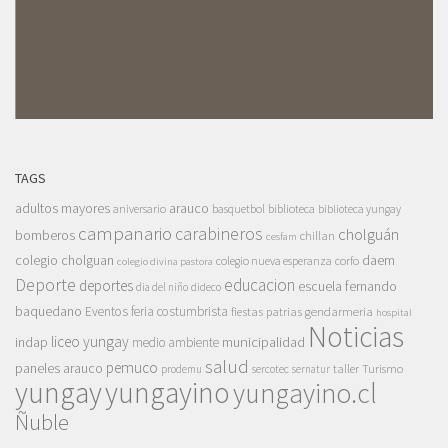
TAGS
adultos mayores
arauco
aniversario
basquetbol
biblioteca
biblioteca yungay
campanario
carabineros
cholguán
bomberos
chillan
cesfam
colegio cholguan
daem
colegio nueva esperanza
corfo
colegio divina pastora
Deporte
educacion
deportes
escuela fernando
dia del niño
dideco
baquedano
Eventos
feria costumbrista
gendarmeria
fiestas patrias
hospital
Noticias
liceo yungay
indap
municipalidad
medio ambiente
salud
pemuco
paneles arauco
taller
Turismo
prodemu
sercotec
sernatur
yungay
yungayino
yungayino.cl
Ñuble