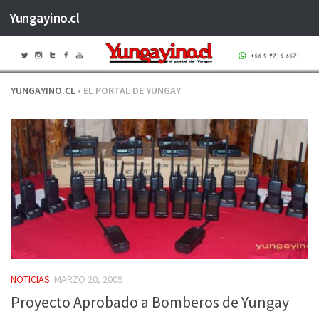
Yungayino.cl
Saltar al contenido
YUNGAYINO.CL
• EL PORTAL DE YUNGAY
NOTICIAS
MARZO 20, 2009
Proyecto Aprobado a Bomberos de Yungay