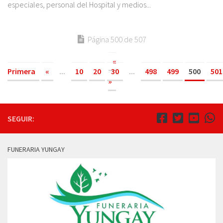
especiales, personal del Hospital y medios...
Página 500 de 507
«
Primera
«
...
10
20
30
...
498
499
500
501
»
SEGUIR:
FUNERARIA YUNGAY