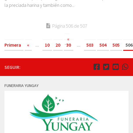
la preciada harina y también como...
Página 506 de 507
«
Primera
«
...
10
20
30
...
503
504
505
506
SEGUIR:
FUNERARIA YUNGAY