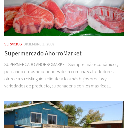
SERVICIOS
DICIEMBRE 1, 2008
Supermercado AhorroMarket
SUPERMERCADO AHORROMARKET Siempre más económico y
pensando en las necesidades de la comuna y alrededores
ofrece a su distinguida clientela los más bajos precios y
variedades de producto, su panadería con los más ricos...