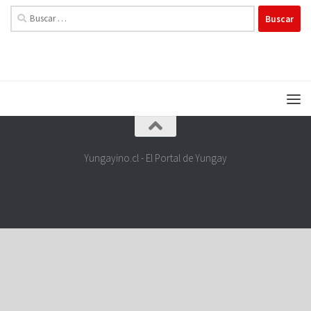
Buscar:
Yungayino.cl - El Portal de Yungay