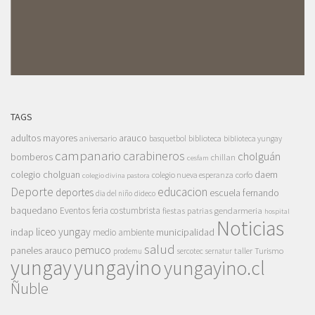
TAGS
adultos mayores
arauco
aniversario
basquetbol
biblioteca
biblioteca yungay
campanario
carabineros
cholguán
bomberos
chillan
cesfam
colegio cholguan
daem
colegio nueva esperanza
corfo
colegio divina pastora
Deporte
educacion
deportes
escuela fernando
dia del niño
dideco
baquedano
Eventos
feria costumbrista
gendarmeria
fiestas patrias
hospital
Noticias
liceo yungay
indap
municipalidad
medio ambiente
salud
pemuco
paneles arauco
taller
Turismo
prodemu
sercotec
sernatur
yungay
yungayino
yungayino.cl
Ñuble