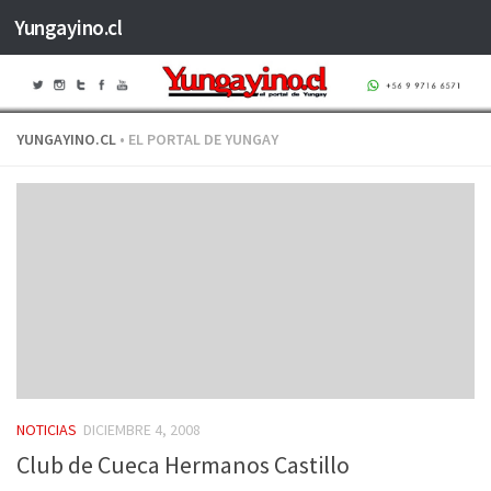
Yungayino.cl
Saltar al contenido
YUNGAYINO.CL
• EL PORTAL DE YUNGAY
NOTICIAS
DICIEMBRE 4, 2008
Club de Cueca Hermanos Castillo